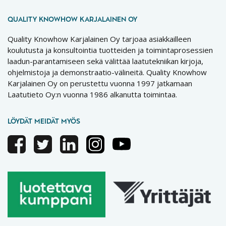
QUALITY KNOWHOW KARJALAINEN OY
Quality Knowhow Karjalainen Oy tarjoaa asiakkailleen
koulutusta ja konsultointia tuotteiden ja toimintaprosessien
laadun-parantamiseen sekä välittää laatutekniikan kirjoja,
ohjelmistoja ja demonstraatio-välineitä. Quality Knowhow
Karjalainen Oy on perustettu vuonna 1997 jatkamaan
Laatutieto Oy:n vuonna 1986 alkanutta toimintaa.
LÖYDÄT MEIDÄT MYÖS
Facebook
Twitter
Linkedin
Instagram
Youtube