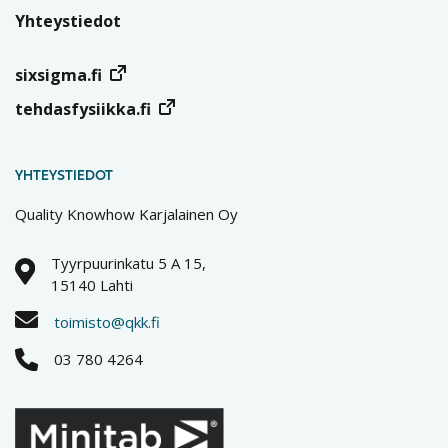
Yhteystiedot
sixsigma.fi
tehdasfysiikka.fi
YHTEYSTIEDOT
Quality Knowhow Karjalainen Oy
Tyyrpuurinkatu 5 A 15,
15140 Lahti
toimisto@qkk.fi
03 780 4264