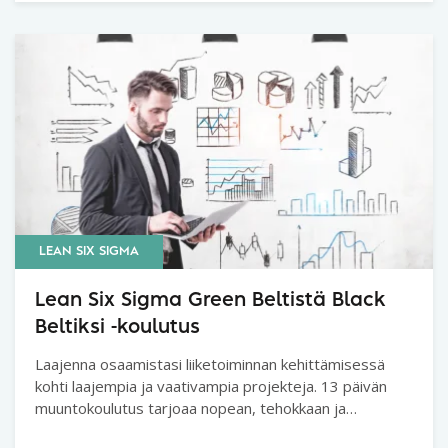
LEAN SIX SIGMA
Lean Six Sigma Green Beltistä Black
Beltiksi -koulutus
Laajenna osaamistasi liiketoiminnan kehittämisessä
kohti laajempia ja vaativampia projekteja. 13 päivän
muuntokoulutus tarjoaa nopean, tehokkaan ja
kustannusedullisen tien Lean Six Sigma Green Beltistä