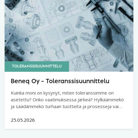
TOLERANSSISUUNNITTELU
Beneq Oy – Toleranssisuunnittelu
Kuinka moni on kysynyt, miten toleranssimme on
asetettu? Onko vaatimuksessa järkeä? Hylkäämmekö
ja säädämmekö turhaan tuotteita ja prosesseja vai
onko toleranssirajamme liian löysät? Ovatko
suorituskykyvaatimukset oikein asetettu?
25.05.2026