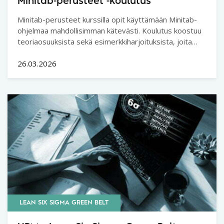
Minitab-perusteet -koulutus
Minitab-perusteet kurssilla opit käyttämään Minitab-
ohjelmaa mahdollisimman kätevästi. Koulutus koostuu
teoriaosuuksista sekä esimerkkiharjoituksista, joita
tehdään kouluttajan johdolla ja avustamana.
26.03.2026
LEAN SIX SIGMA GREEN BELT