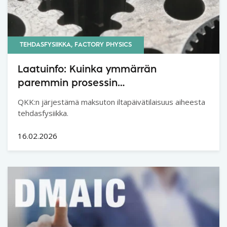
TEHDASFYSIIKKA, FACTORY PHYSICS
Laatuinfo: Kuinka ymmärrän
paremmin prosessin
tuottavuuspotentiaalin ja
QKK:n järjestämä maksuton iltapäivätilaisuus aiheesta
lainalaisuudet – Tehdasfysiikka
tehdasfysiikka.
16.02.2026