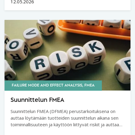
Black Beltiksi.
12.05.2026
FAILURE MODE AND EFFECT ANALYSIS, FMEA
Suunnittelun FMEA
Suunnittelun FMEA (DFMEA) perustarkoituksena on
auttaa löytämään tuotteiden suunnittelun aikana sen
toiminnallisuuteen ja käyttöön liittyvät riskit ja auttaa
priorisoimaan toteutettavia toimenpiteitä.