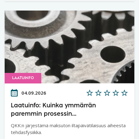
LAATUINFO
04.09.2026
Laatuinfo: Kuinka ymmärrän
paremmin prosessin
tuottavuuspotentiaalin ja
QKK:n järjestämä maksuton iltapäivätilaisuus aiheesta
lainalaisuudet – Tehdasfysiikka
tehdasfysiikka.