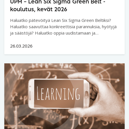
UPM – Lean Six Sigma Green Belt -
koulutus, kevät 2026
Haluatko pätevöityä Lean Six Sigma Green Beltiksi?
Haluatko saavuttaa konkreettisia parannuksia, hyötyjä
ja säästöjä? Haluatko oppia uudistamaan ja
kehittämään prosesseja tai toimintatapoja?
26.03.2026