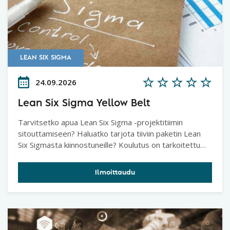
LEAN SIX SIGMA
24.09.2026
Lean Six Sigma Yellow Belt
Tarvitsetko apua Lean Six Sigma -projektitiimin
sitouttamiseen? Haluatko tarjota tiiviin paketin Lean
Six Sigmasta kiinnostuneille? Koulutus on tarkoitettu
henkilöille, jotka osallistuvat tai ovat osallisia Lean Six
Sigma -projekteissa. Kurssi tarjoaa yleiskuvan
Ilmoittaudu
metodiikasta, tiimityökaluja ongelmanratkaisuun sekä
pohjatietoja dataperusteiseen parantamiseen.