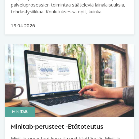
palveluprosessien toimintaa sääteleviä lainalaisuuksia,
tehdasfysiikkaa. Koulutuksessa opit, kuinka
asiakkaaseen ja omaan toimintaan vaikuttavat erilaiset
ajat, kapasiteetti, läpimeno ja keskeneräinen työ sekä
19.04.2026
resurssien käyttösuhde riippuvat toisistaan.
MINITAB
Minitab-perusteet -Etätoteutus
Minitab-perusteet kurssilla opit käyttämään Minitab-