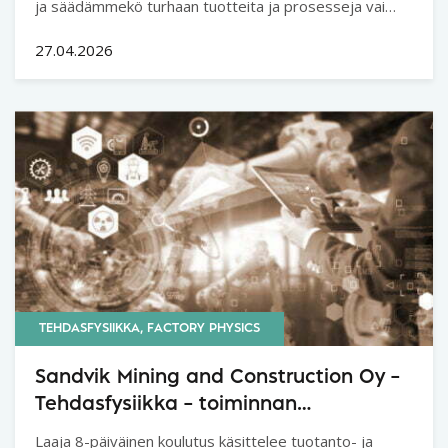
ja säädämmekö turhaan tuotteita ja prosesseja vai
onko toleranssirajamme liian löysät? Ovatko
suorituskykyvaatimukset oikein asetettu?
27.04.2026
TEHDASFYSIIKKA, FACTORY PHYSICS
Sandvik Mining and Construction Oy –
Tehdasfysiikka – toiminnan
lainalaisuudet
Laaja 8-päiväinen koulutus käsittelee tuotanto- ja