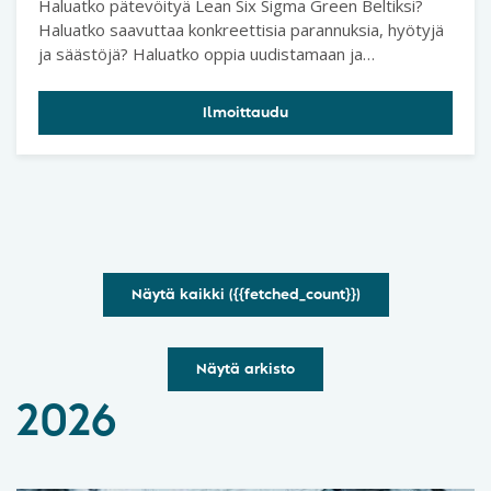
Haluatko pätevöityä Lean Six Sigma Green Beltiksi?
Haluatko saavuttaa konkreettisia parannuksia, hyötyjä
ja säästöjä? Haluatko oppia uudistamaan ja
kehittämään prosesseja tai toimintatapoja?
Ilmoittaudu
Näytä kaikki ({{fetched_count}})
Näytä arkisto
2026