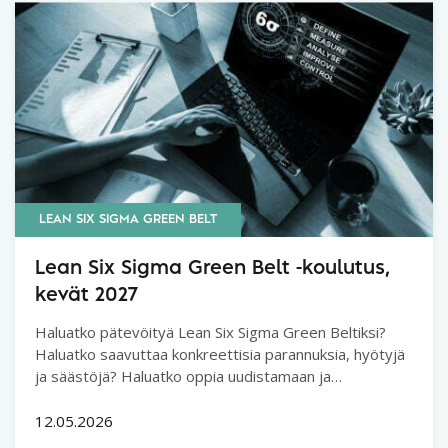
LEAN SIX SIGMA GREEN BELT
Lean Six Sigma Green Belt -koulutus,
kevät 2027
Haluatko pätevöityä Lean Six Sigma Green Beltiksi?
Haluatko saavuttaa konkreettisia parannuksia, hyötyjä
ja säästöjä? Haluatko oppia uudistamaan ja
kehittämään prosesseja tai toimintatapoja?
12.05.2026