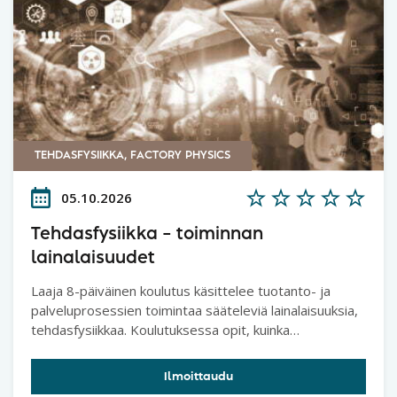
TEHDASFYSIIKKA, FACTORY PHYSICS
05.10.2026
Tehdasfysiikka – toiminnan
lainalaisuudet
Laaja 8-päiväinen koulutus käsittelee tuotanto- ja
palveluprosessien toimintaa sääteleviä lainalaisuuksia,
tehdasfysiikkaa. Koulutuksessa opit, kuinka
asiakkaaseen ja omaan toimintaan vaikuttavat erilaiset
ajat, kapasiteetti, läpimeno ja keskeneräinen työ sekä
Ilmoittaudu
resurssien käyttösuhde riippuvat toisistaan.