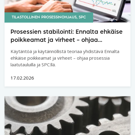
TILASTOLLINEN PROSESSINOHJAUS, SPC
Prosessien stabilointi: Ennalta ehkäise
poikkeamat ja virheet – ohjaa
prosessia laatutaululla ja SPC:llä
Käytäntöä ja käytännöllistä teoriaa yhdistävä Ennalta
ehkäise poikkeamat ja virheet – ohjaa prosessia
laatutauluilla ja SPC:llä.
17.02.2026