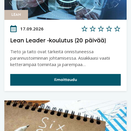
LEAN
17.09.2026
Lean Leader -koulutus (20 päivää)
Tieto ja taito ovat tärkeitä onnistuneessa
parannustoiminnan johtamisessa. Asiakkaasi vaatii
ketterämpää toimintaa ja parempaa
toimitusvarmuutta. Samalla organisaatiosi pitäisi
parantaa tuottavuutta. Haluat tietää, kuinka nämä
Ilmoittaudu
tavoitteet saavutetaan ja kehitystoimenpiteet
organisoidaan käytännön toimenpiteiksi.