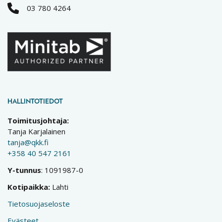
03 780 4264
HALLINTOTIEDOT
Toimitusjohtaja:
Tanja Karjalainen
tanja@qkk.fi
+358 40 547 2161
Y-tunnus
: 1091987-0
Kotipaikka:
Lahti
Tietosuojaseloste
Evästeet