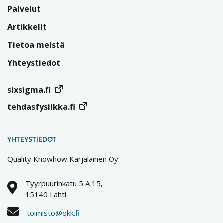
Palvelut
Artikkelit
Tietoa meistä
Yhteystiedot
sixsigma.fi
tehdasfysiikka.fi
YHTEYSTIEDOT
Quality Knowhow Karjalainen Oy
Tyyrpuurinkatu 5 A 15,
15140 Lahti
toimisto@qkk.fi