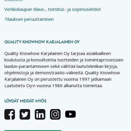
Verkkokaupan tilaus-, toimitus- ja sopimusehdot
Tilauksen peruuttaminen
QUALITY KNOWHOW KARJALAINEN OY
Quality Knowhow Karjalainen Oy tarjoaa asiakkailleen
koulutusta ja konsultointia tuotteiden ja toimintaprosessien
laadun-parantamiseen sekä välittää laatutekniikan kirjoja,
ohjelmistoja ja demonstraatio-välineitä. Quality Knowhow
Karjalainen Oy on perustettu vuonna 1997 jatkamaan
Laatutieto Oy:n vuonna 1986 alkanutta toimintaa.
LÖYDÄT MEIDÄT MYÖS
Facebook
Twitter
Linkedin
Instagram
Youtube