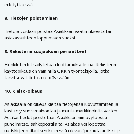
edellyttäessä.
8. Tietojen poistaminen
Tietoja voidaan poistaa Asiakkaan vaatimuksesta tai
asiakassuhteen loppumisen vuoksi.
9. Rekisterin suojauksen periaatteet
Henkilötiedot säilytetään luottamuksellisina. Rekisterin
käyttöoikeus on vain niillä QKK:n työntekijöillä, jotka
tarvitsevat tietoja tehtävissään.
10. Kielto-oikeus
Asiakkaalla on oikeus kieltää tietojensa luovuttaminen ja
käsittely suoramainontaa ja muuta markkinointia varten.
Asiakastiedot poistetaan Asiakkaan niin pyytäessä
puhelimitse, sähköpostilla tai Asiakas voi lopettaa
uutiskirjeen tilauksen kirjeessä olevan ”peruuta uutiskirje