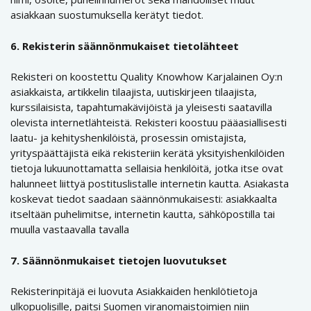
asiakkaan suostumuksella kerätyt tiedot.
6. Rekisterin säännönmukaiset tietolähteet
Rekisteri on koostettu Quality Knowhow Karjalainen Oy:n
asiakkaista, artikkelin tilaajista, uutiskirjeen tilaajista,
kurssilaisista, tapahtumakävijöistä ja yleisesti saatavilla
olevista internetlähteistä. Rekisteri koostuu pääasiallisesti
laatu- ja kehityshenkilöistä, prosessin omistajista,
yrityspäättäjistä eikä rekisteriin kerätä yksityishenkilöiden
tietoja lukuunottamatta sellaisia henkilöitä, jotka itse ovat
halunneet liittyä postituslistalle internetin kautta. Asiakasta
koskevat tiedot saadaan säännönmukaisesti: asiakkaalta
itseltään puhelimitse, internetin kautta, sähköpostilla tai
muulla vastaavalla tavalla
7. Säännönmukaiset tietojen luovutukset
Rekisterinpitäjä ei luovuta Asiakkaiden henkilötietoja
ulkopuolisille, paitsi Suomen viranomaistoimien niin