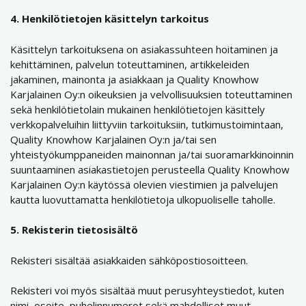
4. Henkilötietojen käsittelyn tarkoitus
Käsittelyn tarkoituksena on asiakassuhteen hoitaminen ja
kehittäminen, palvelun toteuttaminen, artikkeleiden
jakaminen, mainonta ja asiakkaan ja Quality Knowhow
Karjalainen Oy:n oikeuksien ja velvollisuuksien toteuttaminen
sekä henkilötietolain mukainen henkilötietojen käsittely
verkkopalveluihin liittyviin tarkoituksiin, tutkimustoimintaan,
Quality Knowhow Karjalainen Oy:n ja/tai sen
yhteistyökumppaneiden mainonnan ja/tai suoramarkkinoinnin
suuntaaminen asiakastietojen perusteella Quality Knowhow
Karjalainen Oy:n käytössä olevien viestimien ja palvelujen
kautta luovuttamatta henkilötietoja ulkopuoliselle taholle.
5. Rekisterin tietosisältö
Rekisteri sisältää asiakkaiden sähköpostiosoitteen.
Rekisteri voi myös sisältää muut perusyhteystiedot, kuten
nimi, osoite, puhelinnumerot sekä mahdolliset muut