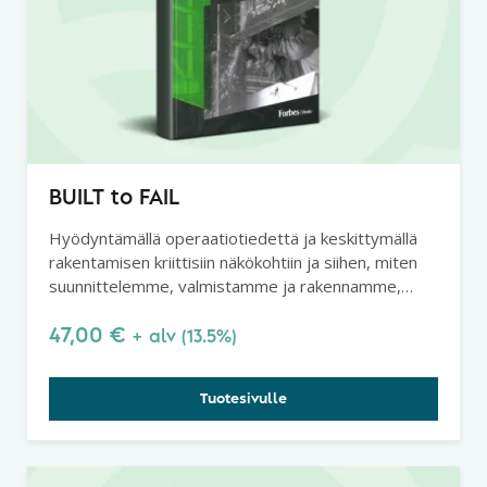
BUILT to FAIL
Hyödyntämällä operaatiotiedettä ja keskittymällä
rakentamisen kriittisiin näkökohtiin ja siihen, miten
suunnittelemme, valmistamme ja rakennamme,
voimme korjata alaa vuosikymmeniä vaivanneet
ongelmat.
47,00
€
+ alv (13.5%)
Tuotesivulle