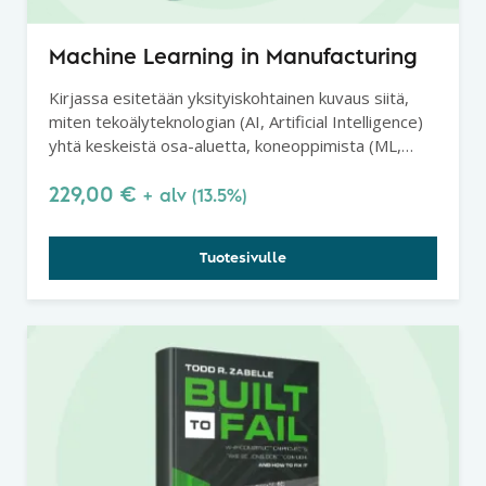
Machine Learning in Manufacturing
Kirjassa esitetään yksityiskohtainen kuvaus siitä,
miten tekoälyteknologian (AI, Artificial Intelligence)
yhtä keskeistä osa-aluetta, koneoppimista (ML,
Machine Learning), sovelletaan valmistavan
teollisuuden laadunvalvontaan ja -ohjaukseen.
229,00
€
+ alv (13.5%)
Tuotesivulle