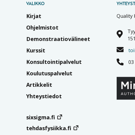
VALIKKO
YHTEYST
Kirjat
Quality
Ohjelmistot
Tyy
Demonstraatiovälineet
151
Kurssit
to
Konsultointipalvelut
03
Koulutuspalvelut
Artikkelit
Yhteystiedot
sixsigma.fi
tehdasfysiikka.fi