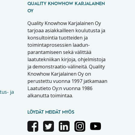
QUALITY KNOWHOW KARJALAINEN
OY
Quality Knowhow Karjalainen Oy
tarjoaa asiakkailleen koulutusta ja
konsultointia tuotteiden ja
toimintaprosessien laadun-
parantamiseen sekä välittää
laatutekniikan kirjoja, ohjelmistoja
ja demonstraatio-välineitä. Quality
Knowhow Karjalainen Oy on
perustettu vuonna 1997 jatkamaan
Laatutieto Oy:n vuonna 1986
tus- ja
alkanutta toimintaa.
LÖYDÄT MEIDÄT MYÖS
Facebook
Twitter
Linkedin
Instagram
Youtube