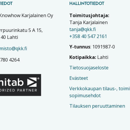
IEDOT
HALLINTOTIEDOT
 Knowhow Karjalainen Oy
Toimitusjohtaja:
Tanja Karjalainen
tanja@qkk.fi
rpuurinkatu 5 A 15,
+358 40 547 2161
40 Lahti
Y-tunnus
: 1091987-0
imisto@qkk.fi
Kotipaikka:
Lahti
 780 4264
Tietosuojaseloste
Evästeet
Verkkokaupan tilaus-, toimi
sopimusehdot
Tilauksen peruuttaminen