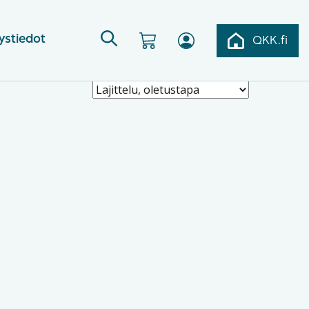
ystiedot
QKK.fi