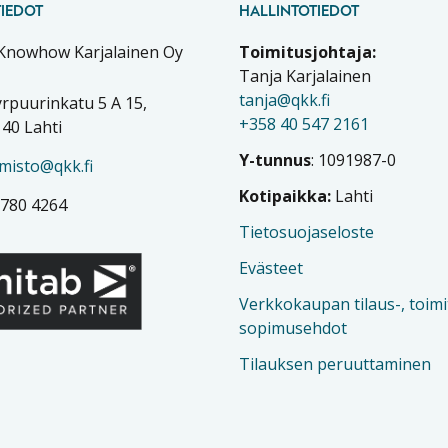
IEDOT
HALLINTOTIEDOT
 Knowhow Karjalainen Oy
Toimitusjohtaja:
Tanja Karjalainen
tanja@qkk.fi
rpuurinkatu 5 A 15,
+358 40 547 2161
40 Lahti
Y-tunnus
: 1091987-0
imisto@qkk.fi
Kotipaikka:
Lahti
 780 4264
Tietosuojaseloste
Evästeet
Verkkokaupan tilaus-, toimi
sopimusehdot
Tilauksen peruuttaminen