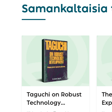
Samankaltaisia 
Taguchi on Robust
Th
Technology
Exp
Development
Des