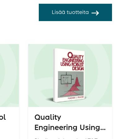
Lisää tuotteita
ol
Quality
Engineering Using
Robust Design