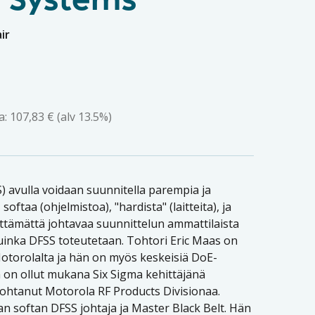
 Systems
ir
a:
107,83
€
(alv 13.5%)
) avulla voidaan suunnitella parempia ja
ftaa (ohjelmistoa), "hardista" (laitteita), ja
eittämättä johtavaa suunnittelun ammattilaista
kuinka DFSS toteutetaan. Tohtori Eric Maas on
otorolalta ja hän on myös keskeisiä DoE-
 on ollut mukana Six Sigma kehittäjänä
 johtanut Motorola RF Products Divisionaa.
n softan DFSS johtaja ja Master Black Belt. Hän