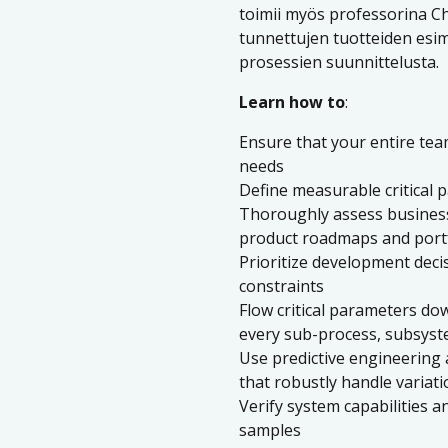
toimii myös professorina Chi
tunnettujen tuotteiden esim
prosessien suunnittelusta.
Learn how to
:
Ensure that your entire te
needs
Define measurable critical 
Thoroughly assess business 
product roadmaps and port
Prioritize development deci
constraints
Flow critical parameters dow
every sub-process, subsys
Use predictive engineering 
that robustly handle variat
Verify system capabilities an
samples