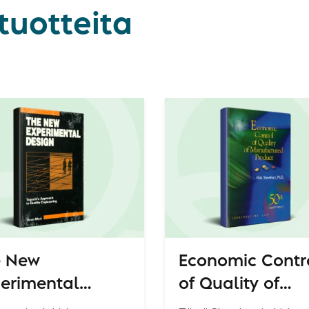
tuotteita
e New
Economic Contr
erimental
of Quality of
ign - Taguchi's
Manufactured