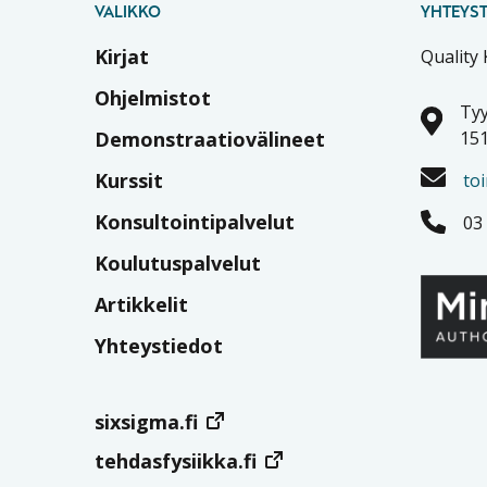
VALIKKO
YHTEYST
Kirjat
Quality
Ohjelmistot
Tyy
Demonstraatiovälineet
151
Kurssit
to
Konsultointipalvelut
03
Koulutuspalvelut
Artikkelit
Yhteystiedot
sixsigma.fi
tehdasfysiikka.fi