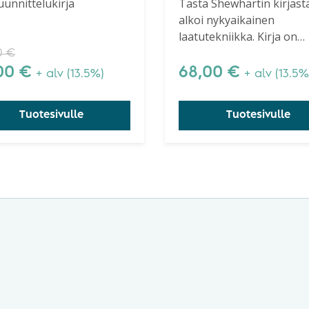
unnittelukirja
Tästä Shewhartin kirjast
alkoi nykyaikainen
roach to
Product
laatutekniikka. Kirja on
lity
merkittävä nykyisinkin kai
0
€
ineering
niille yrityksille, jotka pyr
,00
€
68,00
€
+ alv (13.5%)
+ alv (13.5%
ymmärtämään laatuteori
prosessien käyttäytymist
Tuotesivulle
Tuotesivulle
Shewhartin luoma perust
horju.