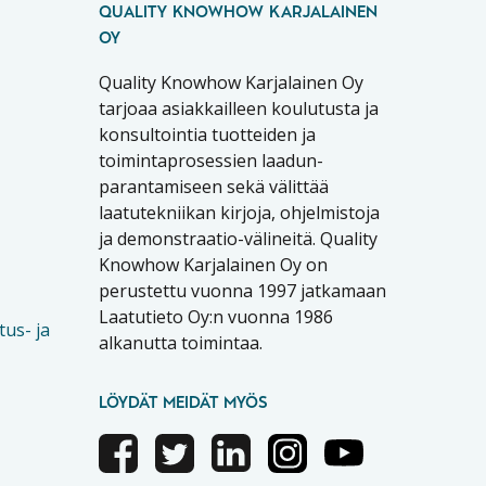
QUALITY KNOWHOW KARJALAINEN
OY
Quality Knowhow Karjalainen Oy
tarjoaa asiakkailleen koulutusta ja
konsultointia tuotteiden ja
toimintaprosessien laadun-
parantamiseen sekä välittää
laatutekniikan kirjoja, ohjelmistoja
ja demonstraatio-välineitä. Quality
Knowhow Karjalainen Oy on
perustettu vuonna 1997 jatkamaan
Laatutieto Oy:n vuonna 1986
tus- ja
alkanutta toimintaa.
LÖYDÄT MEIDÄT MYÖS
Facebook
Twitter
Linkedin
Instagram
Youtube