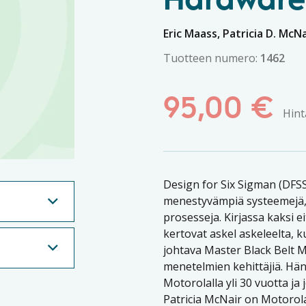
Hardware
Eric Maass, Patricia D. McNa
Tuotteen numero:
1462
95,00
€
Hint
Design for Six Sigman (DFSS
menestyvämpiä systeemejä, so
prosesseja. Kirjassa kaksi 
kertovat askel askeleelta, 
johtava Master Black Belt M
menetelmien kehittäjiä. Hän
Motorolalla yli 30 vuotta ja
Patricia McNair on Motorola