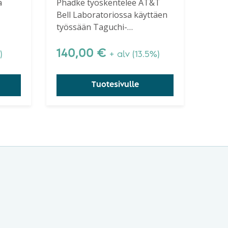
a
Phadke työskentelee AT&T
Bell Laboratoriossa käyttäen
työssään Taguchi-
kille
menetelmää. Kirja on erittäin
kivät
suositeltava kaikille, joilla on
140,00
€
)
+ alv (13.5%)
aa ja
perustiedot Taguchi-
ä.
menetelmästä. Ehkä paras
Tuotesivulle
a ei
Taguchi-kirja.