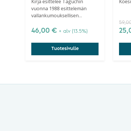
Kirja esittelee Taguchin
Koesu
vuonna 1988 esittelemän
Bringing Quality
App
vallankumouksellisen
Engineering
Qua
insinöörikonseptin, kuinka
59,0
Upstream
Eng
kehittää teknologiaa
46,00
€
25
+ alv (13.5%)
tehokkaasti.
Tuotesivulle