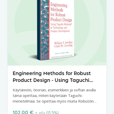
Engineering Methods for Robust
Product Design - Using Taguchi
Methods in Technology and Product
Käytännön, teorian, esimerkkien ja softan avulla
Development
tämä opettaa, miten käytetään Taguchi-
menetelmää. Se opettaa myös muita Robustin
suunnittelun tekniikoita, jotka keskittyvät
prosessin optimointiin ja paremman tuotannon
102,00
€
+ alv (13.5%)