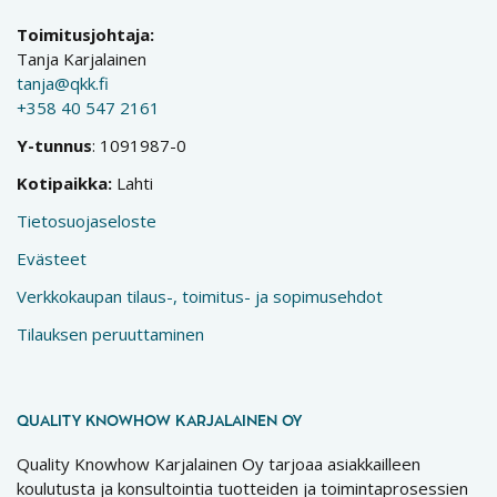
Toimitusjohtaja:
Tanja Karjalainen
tanja@qkk.fi
+358 40 547 2161
Y-tunnus
: 1091987-0
Kotipaikka:
Lahti
Tietosuojaseloste
Evästeet
Verkkokaupan tilaus-, toimitus- ja sopimusehdot
Tilauksen peruuttaminen
QUALITY KNOWHOW KARJALAINEN OY
Quality Knowhow Karjalainen Oy tarjoaa asiakkailleen
koulutusta ja konsultointia tuotteiden ja toimintaprosessien