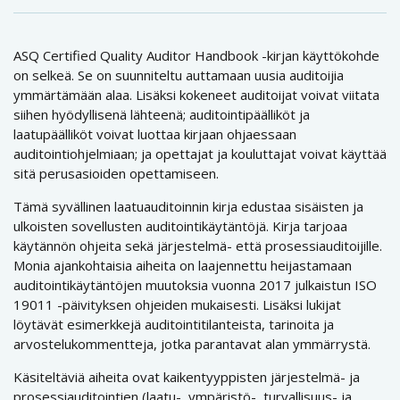
ASQ Certified Quality Auditor Handbook -kirjan käyttökohde
on selkeä. Se on suunniteltu auttamaan uusia auditoijia
ymmärtämään alaa. Lisäksi kokeneet auditoijat voivat viitata
siihen hyödyllisenä lähteenä; auditointipäälliköt ja
laatupäälliköt voivat luottaa kirjaan ohjaessaan
auditointiohjelmiaan; ja opettajat ja kouluttajat voivat käyttää
sitä perusasioiden opettamiseen.
Tämä syvällinen laatuauditoinnin kirja edustaa sisäisten ja
ulkoisten sovellusten auditointikäytäntöjä. Kirja tarjoaa
käytännön ohjeita sekä järjestelmä- että prosessiauditoijille.
Monia ajankohtaisia ​​aiheita on laajennettu heijastamaan
auditointikäytäntöjen muutoksia vuonna 2017 julkaistun ISO
19011 -päivityksen ohjeiden mukaisesti. Lisäksi lukijat
löytävät esimerkkejä auditointitilanteista, tarinoita ja
arvostelukommentteja, jotka parantavat alan ymmärrystä.
Käsiteltäviä aiheita ovat kaikentyyppisten järjestelmä- ja
prosessiauditointien (laatu-, ympäristö-, turvallisuus- ja