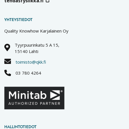
tehdasfysiikka.fi
YHTEYSTIEDOT
Quality Knowhow Karjalainen Oy
Tyyrpuurinkatu 5 A 15,
15140 Lahti
toimisto@qkk.fi
03 780 4264
HALLINTOTIEDOT