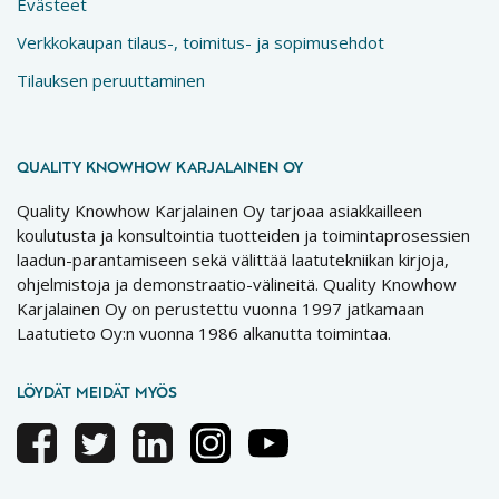
Evästeet
Verkkokaupan tilaus-, toimitus- ja sopimusehdot
Tilauksen peruuttaminen
QUALITY KNOWHOW KARJALAINEN OY
Quality Knowhow Karjalainen Oy tarjoaa asiakkailleen
koulutusta ja konsultointia tuotteiden ja toimintaprosessien
laadun-parantamiseen sekä välittää laatutekniikan kirjoja,
ohjelmistoja ja demonstraatio-välineitä. Quality Knowhow
Karjalainen Oy on perustettu vuonna 1997 jatkamaan
Laatutieto Oy:n vuonna 1986 alkanutta toimintaa.
LÖYDÄT MEIDÄT MYÖS
Facebook
Twitter
Linkedin
Instagram
Youtube