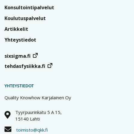
Konsultointipalvelut
Koulutuspalvelut
Artikkelit
Yhteystiedot
sixsigma.fi
tehdasfysiikka.fi
YHTEYSTIEDOT
Quality Knowhow Karjalainen Oy
Tyyrpuurinkatu 5 A 15,
15140 Lahti
toimisto@qkk.fi