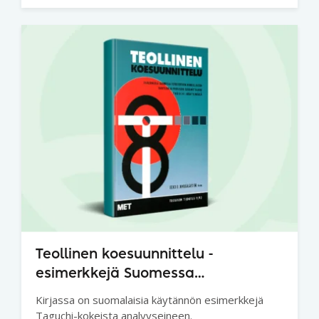
Teollinen koesuunnittelu -
esimerkkejä Suomessa
toteutetusta kokeellisesta tuotteen
Kirjassa on suomalaisia käytännön esimerkkejä
ja prosessin suunnittelusta
Taguchi-kokeista analyyseineen.