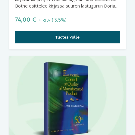
Bothe esittelee kirjassa suuren laatugurun Dorian
Shainin menetelmiä. Suositeltava kirja erityisesti
Six Sigmaan perehtyville.
74,00
€
+ alv (13.5%)
Tuotesivulle