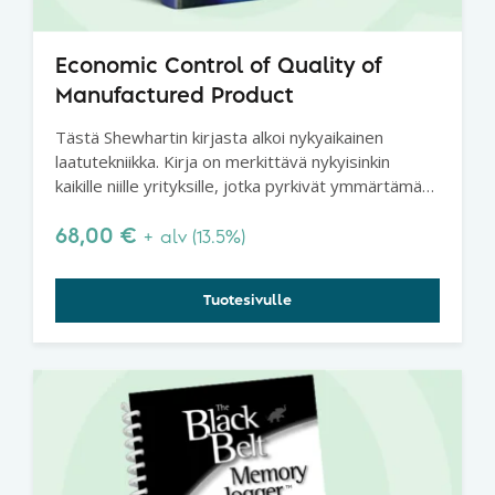
Economic Control of Quality of
Manufactured Product
Tästä Shewhartin kirjasta alkoi nykyaikainen
laatutekniikka. Kirja on merkittävä nykyisinkin
kaikille niille yrityksille, jotka pyrkivät ymmärtämään
laatuteoriaa ja prosessien käyttäytymistä.
Shewhartin luoma perusta ei horju.
68,00
€
+ alv (13.5%)
Tuotesivulle