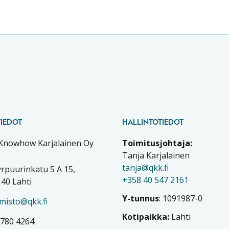
IEDOT
HALLINTOTIEDOT
 Knowhow Karjalainen Oy
Toimitusjohtaja:
Tanja Karjalainen
tanja@qkk.fi
rpuurinkatu 5 A 15,
+358 40 547 2161
40 Lahti
Y-tunnus
: 1091987-0
imisto@qkk.fi
Kotipaikka:
Lahti
 780 4264