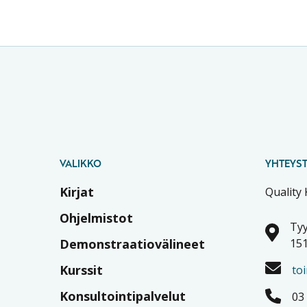
VALIKKO
YHTEYST
Kirjat
Quality
Ohjelmistot
Tyy
Demonstraatiovälineet
151
Kurssit
to
Konsultointipalvelut
03