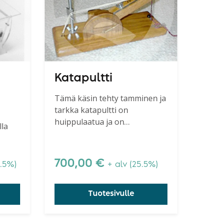
Katapultti
Tämä käsin tehty tamminen ja
tarkka katapultti on
huippulaatua ja on
lla
osoittautunut parhaaksi.
isten
700,00
€
5.5%)
+ alv (25.5%)
Tuotesivulle