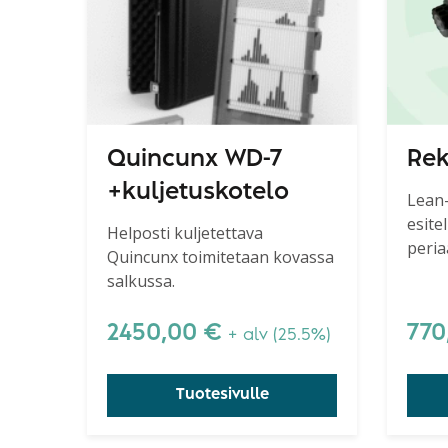
Quincunx WD-7
Rek
+kuljetuskotelo
Lean-
esitel
Helposti kuljetettava
peria
Quincunx toimitetaan kovassa
opett
salkussa.
pros
2450,00
€
770
+ alv (25.5%)
Tuotesivulle