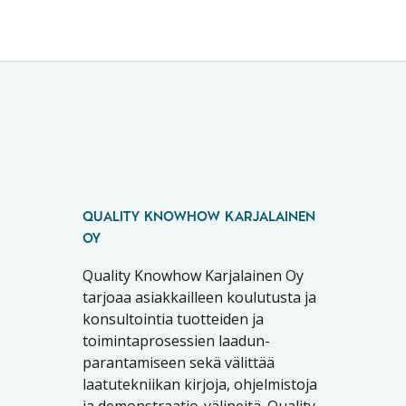
QUALITY KNOWHOW KARJALAINEN
OY
Quality Knowhow Karjalainen Oy
tarjoaa asiakkailleen koulutusta ja
konsultointia tuotteiden ja
toimintaprosessien laadun-
parantamiseen sekä välittää
laatutekniikan kirjoja, ohjelmistoja
ja demonstraatio-välineitä. Quality