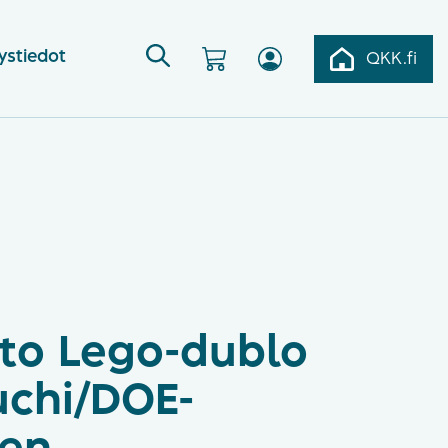
ystiedot
QKK.fi
to Lego-dublo
uchi/DOE-