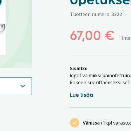
opetukse
Tuotteen numero:
3322
67,00
€
Hinta
Sisältö:
legot valmiiksi painotettui
kokeen suorittamiseksi seti
Lue lisää
Vähissä
(1kpl varasto