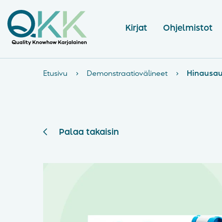
Kirjat
Ohjelmistot
Etusivu
›
Demonstraatiovälineet
›
Hinausau
Palaa takaisin