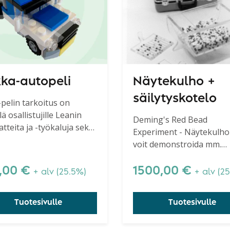
ka-autopeli
Näytekulho +
säilytyskotelo
pelin tarkoitus on
lä osallistujille Leanin
Deming's Red Bead
atteita ja -työkaluja sekä
Experiment - Näytekulho
aa niitä ja tuoda ideoita
voit demonstroida mm.
essin parannukseen.
Demingin kuuluisaa puna
helmien koetta.
,00
€
1500,00
€
+ alv (25.5%)
+ alv (2
Tuotesivulle
Tuotesivulle