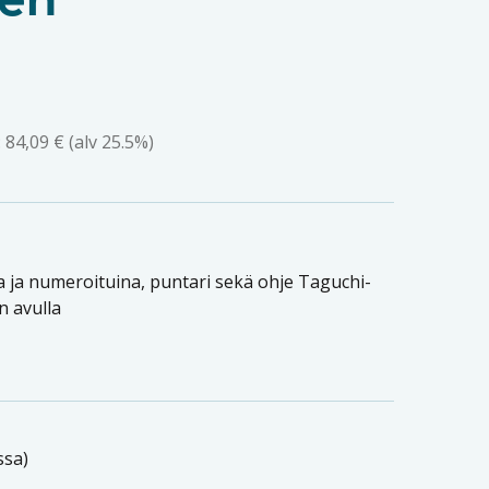
en
:
84,09
€
(alv 25.5%)
na ja numeroituina, puntari sekä ohje Taguchi-
n avulla
ssa)