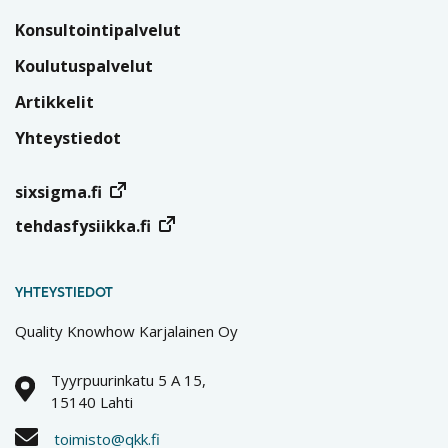
Konsultointipalvelut
Koulutuspalvelut
Artikkelit
Yhteystiedot
sixsigma.fi
tehdasfysiikka.fi
YHTEYSTIEDOT
Quality Knowhow Karjalainen Oy
Tyyrpuurinkatu 5 A 15,
15140 Lahti
toimisto@qkk.fi