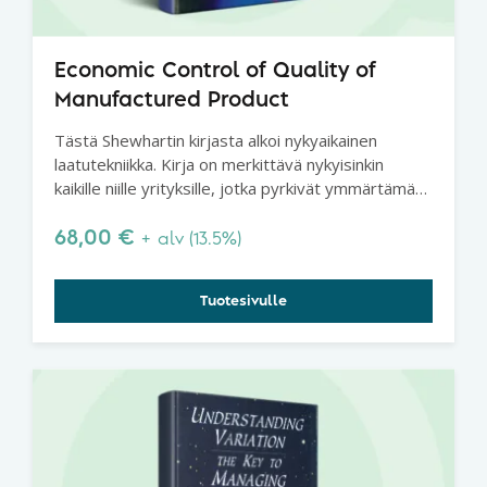
Economic Control of Quality of
Manufactured Product
Tästä Shewhartin kirjasta alkoi nykyaikainen
laatutekniikka. Kirja on merkittävä nykyisinkin
kaikille niille yrityksille, jotka pyrkivät ymmärtämään
laatuteoriaa ja prosessien käyttäytymistä.
Shewhartin luoma perusta ei horju.
68,00
€
+ alv (13.5%)
Tuotesivulle