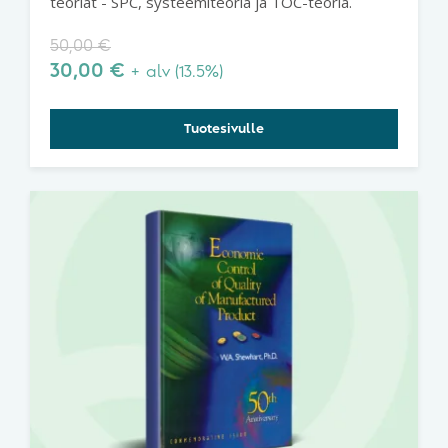
teoriat - SPC, systeemiteoria ja TOC-teoria.
50,00
€
30,00
€
+ alv (13.5%)
Tuotesivulle