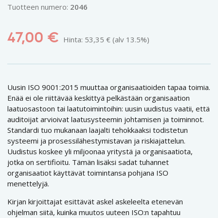
Tuotteen numero:
2046
47,00
€
Hinta:
53,35
€
(alv 13.5%)
Uusin ISO 9001:2015 muuttaa organisaatioiden tapaa toimia.
Enää ei ole riittävää keskittyä pelkästään organisaation
laatuosastoon tai laatutoimintoihin: uusin uudistus vaatii, että
auditoijat arvioivat laatusysteemin johtamisen ja toiminnot.
Standardi tuo mukanaan laajalti tehokkaaksi todistetun
systeemi ja prosessilähestymistavan ja riskiajattelun.
Uudistus koskee yli miljoonaa yritystä ja organisaatiota,
jotka on sertifioitu. Tämän lisäksi sadat tuhannet
organisaatiot käyttävät toimintansa pohjana ISO
menettelyjä.
Kirjan kirjoittajat esittävät askel askeleelta etenevän
ohjelman siitä, kuinka muutos uuteen ISO:n tapahtuu