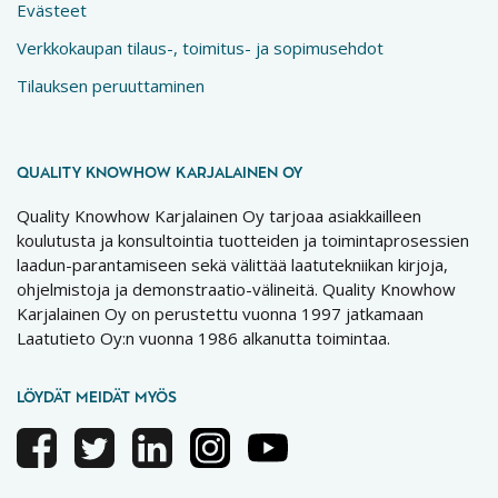
Evästeet
Verkkokaupan tilaus-, toimitus- ja sopimusehdot
Tilauksen peruuttaminen
QUALITY KNOWHOW KARJALAINEN OY
Quality Knowhow Karjalainen Oy tarjoaa asiakkailleen
koulutusta ja konsultointia tuotteiden ja toimintaprosessien
laadun-parantamiseen sekä välittää laatutekniikan kirjoja,
ohjelmistoja ja demonstraatio-välineitä. Quality Knowhow
Karjalainen Oy on perustettu vuonna 1997 jatkamaan
Laatutieto Oy:n vuonna 1986 alkanutta toimintaa.
LÖYDÄT MEIDÄT MYÖS
Facebook
Twitter
Linkedin
Instagram
Youtube