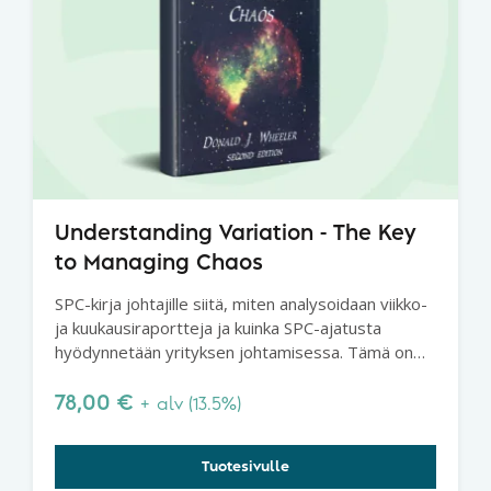
Understanding Variation - The Key
to Managing Chaos
SPC-kirja johtajille siitä, miten analysoidaan viikko-
ja kuukausiraportteja ja kuinka SPC-ajatusta
hyödynnetään yrityksen johtamisessa. Tämä on
erittäin suosittu kirja, joka jokaisen johtajan pitäisi
lukea.
78,00
€
+ alv (13.5%)
Tuotesivulle