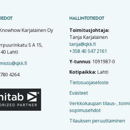
IEDOT
HALLINTOTIEDOT
 Knowhow Karjalainen Oy
Toimitusjohtaja:
Tanja Karjalainen
tanja@qkk.fi
rpuurinkatu 5 A 15,
+358 40 547 2161
40 Lahti
Y-tunnus
: 1091987-0
imisto@qkk.fi
Kotipaikka:
Lahti
 780 4264
Tietosuojaseloste
Evästeet
Verkkokaupan tilaus-, toimi
sopimusehdot
Tilauksen peruuttaminen