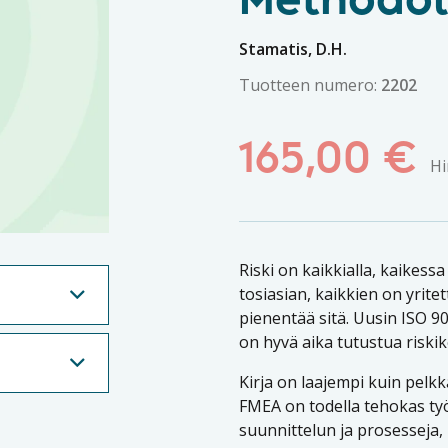
Methodol
Stamatis, D.H.
Tuotteen numero:
2202
165,00
€
Hi
Riski on kaikkialla, kaike
tosiasian, kaikkien on yrite
pienentää sitä. Uusin ISO 9
on hyvä aika tutustua riski
Kirja on laajempi kuin pelkk
FMEA on todella tehokas ty
suunnittelun ja prosesseja,