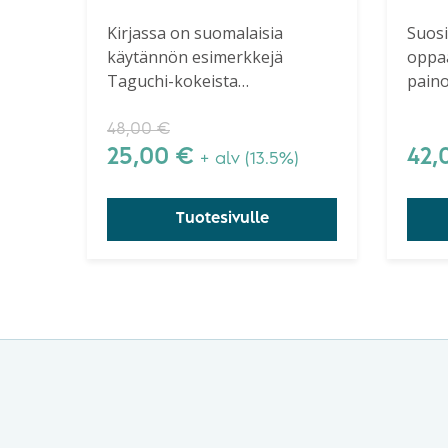
esimerkkejä
Kirjassa on suomalaisia
Suosi
käytännön esimerkkejä
oppaa
Suomessa
Taguchi-kokeista
paino
toteutetusta
analyyseineen.
selve
kokeellisesta
48,00
€
tuotteen ja
25,00
€
42,
+ alv (13.5%)
prosessin
suunnittelusta
Tuotesivulle
Taguchi-
menetelmällä