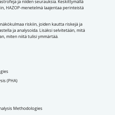
strofeja ja niiden seurauksia. Keskittymällä
siin, HAZOP-menetelmä laajentaa perinteistä
si näkökulmaa riskiin, joiden kautta riskejä ja
ella ja analysoida. Lisäksi selvitetään, mitä
an, miten niitä tulisi ymmärtää.
gies
sis (PHA)
nalysis Methodologies