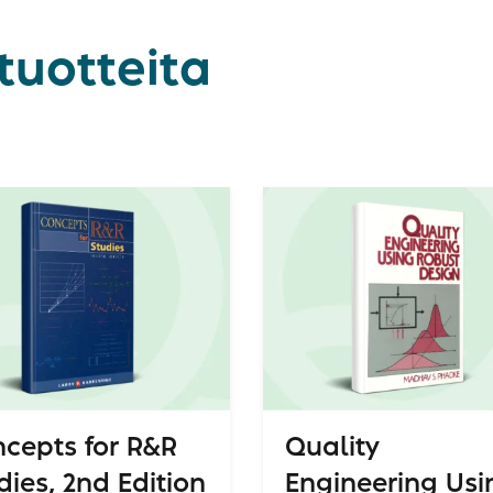
tuotteita
cepts for R&R
Quality
dies, 2nd Edition
Engineering Usi