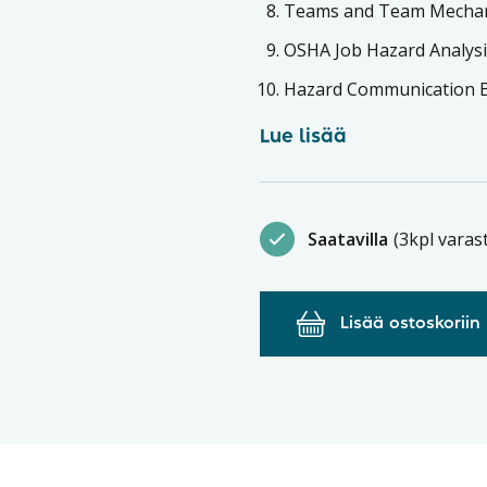
Teams and Team Mechan
OSHA Job Hazard Analys
Hazard Communication B
Lue lisää
Saatavilla
(3kpl varas
Lisää ostoskoriin