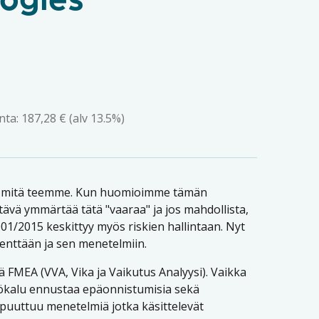
ogies
nta:
187,28
€
(alv 13.5%)
ssa mitä teemme. Kun huomioimme tämän
ttävä ymmärtää tätä "vaaraa" ja jos mahdollista,
001/2015 keskittyy myös riskien hallintaan. Nyt
kenttään ja sen menetelmiin.
ä FMEA (VVA, Vika ja Vaikutus Analyysi). Vaikka
ökalu ennustaa epäonnistumisia sekä
 puuttuu menetelmiä jotka käsittelevät