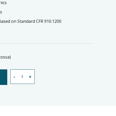
ics
is
ased on Standard CFR 910.1200
tossa)