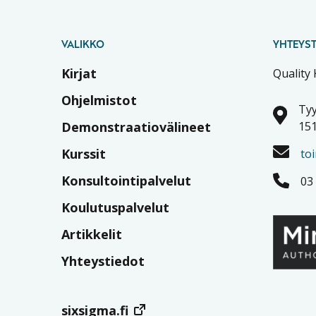
VALIKKO
YHTEYST
Kirjat
Quality
Ohjelmistot
Tyy
Demonstraatiovälineet
151
Kurssit
to
Konsultointipalvelut
03
Koulutuspalvelut
Artikkelit
Yhteystiedot
sixsigma.fi