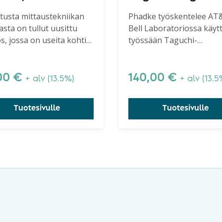
Robust Design
tusta mittaustekniikan
Phadke työskentelee AT
sta on tullut uusittu
Bell Laboratoriossa käyt
s, jossa on useita kohtia
työssään Taguchi-
nnetty ja laajennettu.
menetelmää. Kirja on erit
suositeltava kaikille, joill
perustiedot Taguchi-
00
€
140,00
€
+ alv (13.5%)
+ alv (13.5
menetelmästä. Ehkä par
Taguchi-kirja.
Tuotesivulle
Tuotesivulle