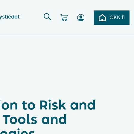
ystiedot
QKK.fi
ion to Risk and
– Tools and