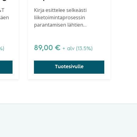
Toolbox, Second
&T
Kirja esittelee selkeästi
täen
liiketoimintaprosessin
Edition
parantamisen lähtien
täin
prosessin dokumentoinnista
a on
ja päätyen parantamiseen.
89,00
€
%)
+ alv (13.5%)
as
Tuotesivulle