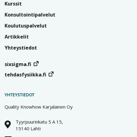
Kurssit
Konsultointipalvelut
Koulutuspalvelut
Artikkelit
Yhteystiedot
sixsigma.fi
tehdasfysiikka.fi
YHTEYSTIEDOT
Quality Knowhow Karjalainen Oy
Tyyrpuurinkatu 5 A 15,
15140 Lahti