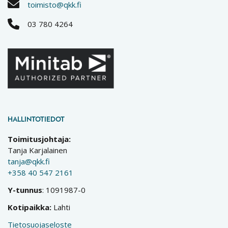
toimisto@qkk.fi
03 780 4264
HALLINTOTIEDOT
Toimitusjohtaja:
Tanja Karjalainen
tanja@qkk.fi
+358 40 547 2161
Y-tunnus
: 1091987-0
Kotipaikka:
Lahti
Tietosuojaseloste