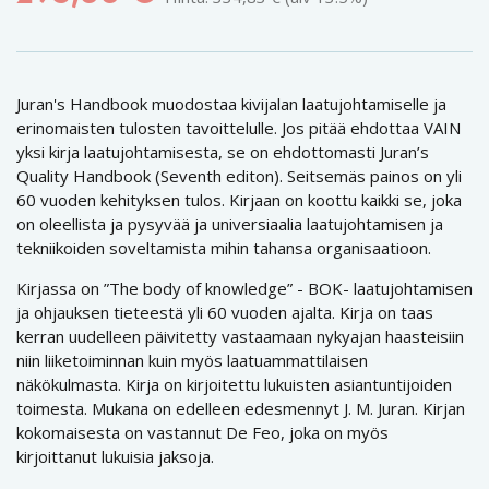
Juran's Handbook muodostaa kivijalan laatujohtamiselle ja
erinomaisten tulosten tavoittelulle. Jos pitää ehdottaa VAIN
yksi kirja laatujohtamisesta, se on ehdottomasti Juran’s
Quality Handbook (Seventh editon). Seitsemäs painos on yli
60 vuoden kehityksen tulos. Kirjaan on koottu kaikki se, joka
on oleellista ja pysyvää ja universiaalia laatujohtamisen ja
tekniikoiden soveltamista mihin tahansa organisaatioon.
Kirjassa on ”The body of knowledge” - BOK- laatujohtamisen
ja ohjauksen tieteestä yli 60 vuoden ajalta. Kirja on taas
kerran uudelleen päivitetty vastaamaan nykyajan haasteisiin
niin liiketoiminnan kuin myös laatuammattilaisen
näkökulmasta. Kirja on kirjoitettu lukuisten asiantuntijoiden
toimesta. Mukana on edelleen edesmennyt J. M. Juran. Kirjan
kokomaisesta on vastannut De Feo, joka on myös
kirjoittanut lukuisia jaksoja.