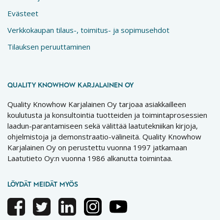
Evästeet
Verkkokaupan tilaus-, toimitus- ja sopimusehdot
Tilauksen peruuttaminen
QUALITY KNOWHOW KARJALAINEN OY
Quality Knowhow Karjalainen Oy tarjoaa asiakkailleen
koulutusta ja konsultointia tuotteiden ja toimintaprosessien
laadun-parantamiseen sekä välittää laatutekniikan kirjoja,
ohjelmistoja ja demonstraatio-välineitä. Quality Knowhow
Karjalainen Oy on perustettu vuonna 1997 jatkamaan
Laatutieto Oy:n vuonna 1986 alkanutta toimintaa.
LÖYDÄT MEIDÄT MYÖS
Facebook
Twitter
Linkedin
Instagram
Youtube