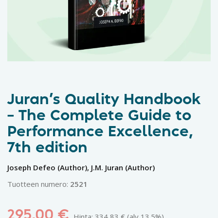
Juran’s Quality Handbook
– The Complete Guide to
Performance Excellence,
7th edition
Joseph Defeo (Author), J.M. Juran (Author)
Tuotteen numero:
2521
295,00
€
Hinta:
334,83
€
(alv 13.5%)