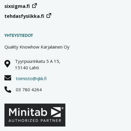
sixsigma.fi
tehdasfysiikka.fi
YHTEYSTIEDOT
Quality Knowhow Karjalainen Oy
Tyyrpuurinkatu 5 A 15,
15140 Lahti
toimisto@qkk.fi
03 780 4264