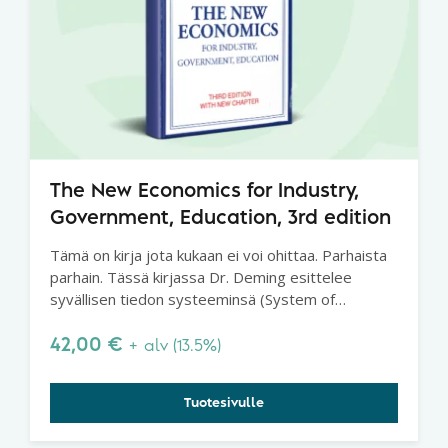
The New Economics for Industry,
Government, Education, 3rd edition
Tämä on kirja jota kukaan ei voi ohittaa. Parhaista
parhain. Tässä kirjassa Dr. Deming esittelee
syvällisen tiedon systeeminsä (System of
Profound Knowledge), joka on perusta
parantamisen onnistumiselle.
42,00
€
+ alv (13.5%)
Tuotesivulle