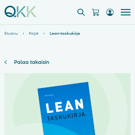
Etusivu
›
Kirjat
›
Lean-taskukirja
Palaa takaisin