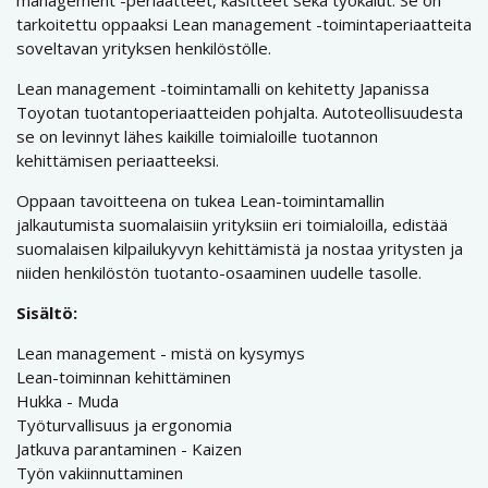
management -periaatteet, käsitteet sekä työkalut. Se on
tarkoitettu oppaaksi Lean management -toimintaperiaatteita
soveltavan yrityksen henkilöstölle.
Lean management -toimintamalli on kehitetty Japanissa
Toyotan tuotantoperiaatteiden pohjalta. Autoteollisuudesta
se on levinnyt lähes kaikille toimialoille tuotannon
kehittämisen periaatteeksi.
Oppaan tavoitteena on tukea Lean-toimintamallin
jalkautumista suomalaisiin yrityksiin eri toimialoilla, edistää
suomalaisen kilpailukyvyn kehittämistä ja nostaa yritysten ja
niiden henkilöstön tuotanto-osaaminen uudelle tasolle.
Sisältö:
Lean management - mistä on kysymys
Lean-toiminnan kehittäminen
Hukka - Muda
Työturvallisuus ja ergonomia
Jatkuva parantaminen - Kaizen
Työn vakiinnuttaminen