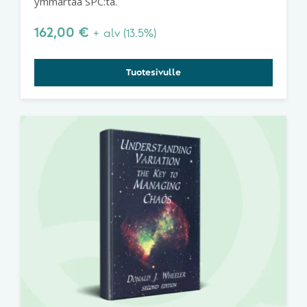
ymmärtää SPC:tä.
162,00
€
+ alv (13.5%)
Tuotesivulle