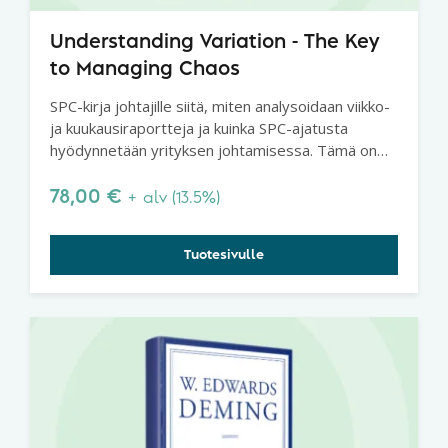
Understanding Variation - The Key
to Managing Chaos
SPC-kirja johtajille siitä, miten analysoidaan viikko-
ja kuukausiraportteja ja kuinka SPC-ajatusta
hyödynnetään yrityksen johtamisessa. Tämä on
erittäin suosittu kirja, joka jokaisen johtajan pitäisi
lukea.
78,00
€
+ alv (13.5%)
Tuotesivulle