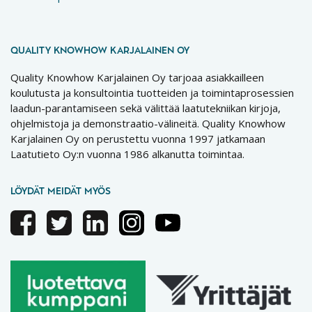
QUALITY KNOWHOW KARJALAINEN OY
Quality Knowhow Karjalainen Oy tarjoaa asiakkailleen
koulutusta ja konsultointia tuotteiden ja toimintaprosessien
laadun-parantamiseen sekä välittää laatutekniikan kirjoja,
ohjelmistoja ja demonstraatio-välineitä. Quality Knowhow
Karjalainen Oy on perustettu vuonna 1997 jatkamaan
Laatutieto Oy:n vuonna 1986 alkanutta toimintaa.
LÖYDÄT MEIDÄT MYÖS
Facebook
Twitter
Linkedin
Instagram
Youtube