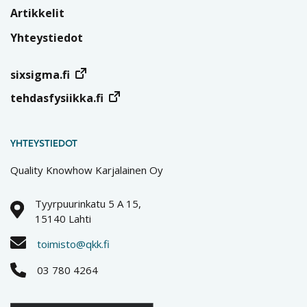
Artikkelit
Yhteystiedot
sixsigma.fi
tehdasfysiikka.fi
YHTEYSTIEDOT
Quality Knowhow Karjalainen Oy
Tyyrpuurinkatu 5 A 15,
15140 Lahti
toimisto@qkk.fi
03 780 4264