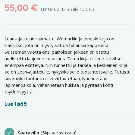
55,00
€
Hinta:
62,43
€
(alv 13.5%)
Lean-ajattelun raamattu. Womackin ja Jonesin kirja on
klassikko, jota on myyty satoja tuhansia kappaleita.
Seitsemän vuotta ensi painoksen jälkeen on otettu
uudistettu laajennettu painos. Tämä kirja ei liene tarvitse
enempää esittelyä. Niin tunnettu ja tärkeä ja keskeinen kirja
se on Lean-ajattelulle, nykyaikaiselle tuotantotavalle. Tutustu
siis kuinka tuotanto arvovirtautetaan, lyhennetään
läpimenoaikoja, vähennetään hukkaa ja pyritään kohti
täydellisyyttä.
Lue lisää
Saatavilla
(5kpl varastossa)