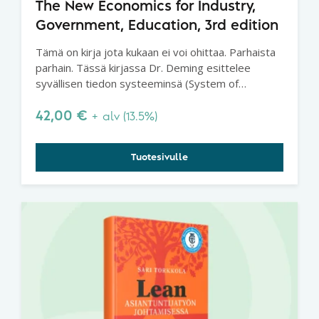
The New Economics for Industry,
Government, Education, 3rd edition
Tämä on kirja jota kukaan ei voi ohittaa. Parhaista
parhain. Tässä kirjassa Dr. Deming esittelee
syvällisen tiedon systeeminsä (System of
Profound Knowledge), joka on perusta
parantamisen onnistumiselle.
42,00
€
+ alv (13.5%)
Tuotesivulle