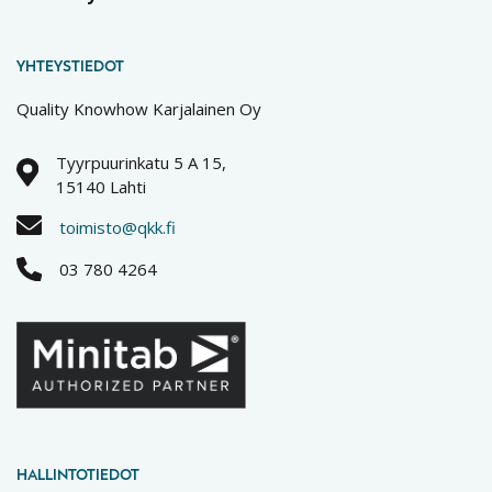
YHTEYSTIEDOT
Quality Knowhow Karjalainen Oy
Tyyrpuurinkatu 5 A 15,
15140 Lahti
toimisto@qkk.fi
03 780 4264
HALLINTOTIEDOT