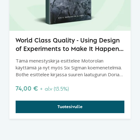
World Class Quality - Using Design
of Experiments to Make It Happen,
Second Edition
Tämä menestyskirja esittelee Motorolan
käyttämiä ja nyt myös Six Sigman koemenetelmiä.
Bothe esittelee kirjassa suuren laatugurun Dorian
Shainin menetelmiä. Suositeltava kirja erityisesti
Six Sigmaan perehtyville.
74,00
€
+ alv (13.5%)
Tuotesivulle