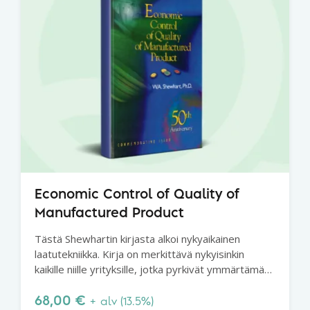
Economic Control of Quality of
Manufactured Product
Tästä Shewhartin kirjasta alkoi nykyaikainen
laatutekniikka. Kirja on merkittävä nykyisinkin
kaikille niille yrityksille, jotka pyrkivät ymmärtämään
laatuteoriaa ja prosessien käyttäytymistä.
Shewhartin luoma perusta ei horju.
68,00
€
+ alv (13.5%)