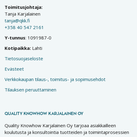
Toimitusjohtaja:
Tanja Karjalainen
tanja@qkk.fi
+358 40 547 2161
Y-tunnus
: 1091987-0
Kotipaikka:
Lahti
Tietosuojaseloste
Evästeet
Verkkokaupan tilaus-, toimitus- ja sopimusehdot
Tilauksen peruuttaminen
QUALITY KNOWHOW KARJALAINEN OY
Quality Knowhow Karjalainen Oy tarjoaa asiakkailleen
koulutusta ja konsultointia tuotteiden ja toimintaprosessien