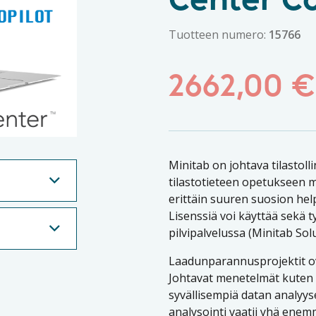
Center Co
Tuotteen numero:
15766
2662,00
€
Minitab on johtava tilastol
tilastotieteen opetukseen m
erittäin suuren suosion hel
Lisenssiä voi käyttää sekä 
pilvipalvelussa (Minitab Sol
Laadunparannusprojektit o
Johtavat menetelmät kuten 
syvällisempiä datan analyys
analysointi vaatii yhä enem