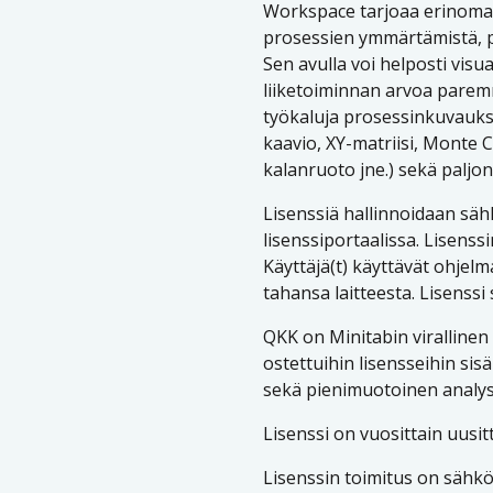
Workspace tarjoaa erinomai
prosessien ymmärtämistä, par
Sen avulla voi helposti visua
liiketoiminnan arvoa parem
työkaluja prosessinkuvauks
kaavio, XY-matriisi, Monte Ca
kalanruoto jne.) sekä paljo
Lisenssiä hallinnoidaan sähk
lisenssiportaalissa. Lisenss
Käyttäjä(t) käyttävät ohjelm
tahansa laitteesta. Lisenssi
QKK on Minitabin virallinen
ostettuihin lisensseihin sis
sekä pienimuotoinen analyso
Lisenssi on vuosittain uusitt
Lisenssin toimitus on sähkö