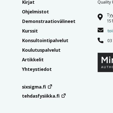
Kirjat
Quality
Ohjelmistot
Tyy
Demonstraatiovälineet
151
Kurssit
to
Konsultointipalvelut
03
Koulutuspalvelut
Artikkelit
Yhteystiedot
sixsigma.fi
tehdasfysiikka.fi