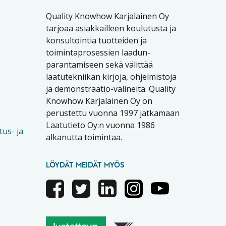
Quality Knowhow Karjalainen Oy
tarjoaa asiakkailleen koulutusta ja
konsultointia tuotteiden ja
toimintaprosessien laadun-
parantamiseen sekä välittää
laatutekniikan kirjoja, ohjelmistoja
ja demonstraatio-välineitä. Quality
Knowhow Karjalainen Oy on
perustettu vuonna 1997 jatkamaan
Laatutieto Oy:n vuonna 1986
tus- ja
alkanutta toimintaa.
LÖYDÄT MEIDÄT MYÖS
Facebook
Twitter
Linkedin
Instagram
Youtube