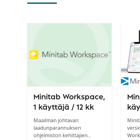
Minitab Workspace,
Min
1 käyttäjä / 12 kk
käy
(So
Maailman johtavan
Minit
laadunparannuksen
versi
Cor
ohjelmiston kehittäjien
Work