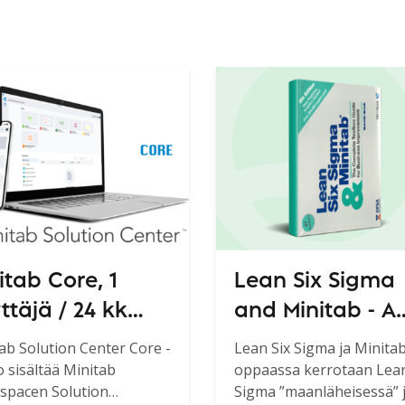
itab Core, 1
Lean Six Sigma
ttäjä / 24 kk
and Minitab - A
lution Center
Complete Toolb
ab Solution Center Core -
Lean Six Sigma ja Minitab
o sisältää Minitab
oppaassa kerrotaan Lean
e)
Guide for all Le
spacen Solution
Sigma ”maanläheisessä” 
Six Sigma