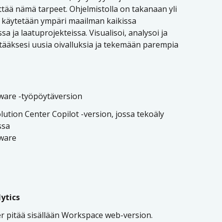
ttää nämä tarpeet. Ohjelmistolla on takanaan yli
ä käytetään ympäri maailman kaikissa
a ja laatuprojekteissa. Visualisoi, analysoi ja
tääksesi uusia oivalluksia ja tekemään parempia
tware -työpöytäversion
lution Center Copilot -version, jossa tekoäly
ssa
tware
ytics
r pitää sisällään Workspace web-version.