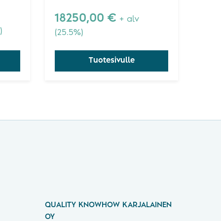
ja
parannuksen ja projektien
h
hallintaan.
18250,00
€
+ alv
)
(25.5%)
ta ja
Tuotesivulle
QUALITY KNOWHOW KARJALAINEN
OY