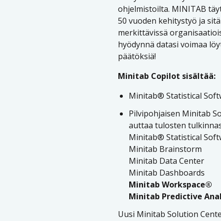
ohjelmistoilta. MINITAB täy
50 vuoden kehitystyö ja sit
merkittävissä organisaatioiss
hyödynnä datasi voimaa löy
päätöksiä!
Minitab Copilot sisältää:
Minitab® Statistical Sof
Pilvipohjaisen Minitab So
auttaa tulosten tulkinna
Minitab® Statistical Sof
Minitab Brainstorm
Minitab Data Center
Minitab Dashboards
Minitab Workspace®
Minitab Predictive Anal
Uusi Minitab Solution Cente