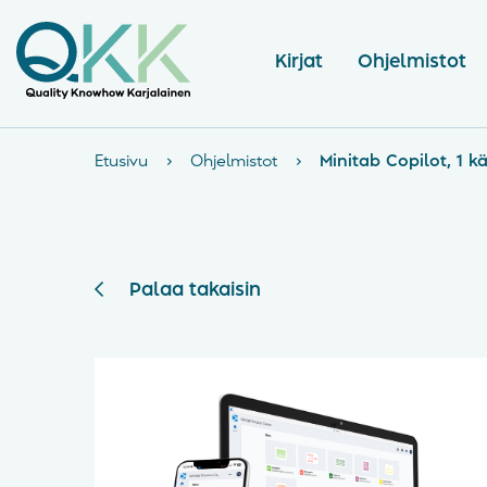
Kirjat
Ohjelmistot
Etusivu
›
Ohjelmistot
›
Minitab Copilot, 1 kä
Palaa takaisin