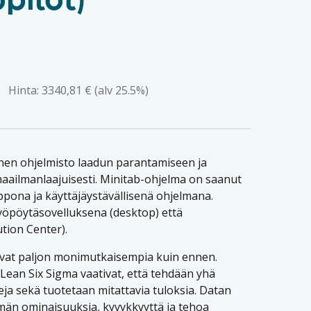
pilot)
Hinta:
3340,81
€
(alv 25.5%)
linen ohjelmisto laadun parantamiseen ja
aailmanlaajuisesti. Minitab-ohjelma on saanut
ppona ja käyttäjäystävällisenä ohjelmana.
työpöytäsovelluksena (desktop) että
ution Center).
vat paljon monimutkaisempia kuin ennen.
Lean Six Sigma vaativat, että tehdään yhä
eja sekä tuotetaan mitattavia tuloksia. Datan
män ominaisuuksia, kyvykkyyttä ja tehoa