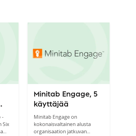
Minitab Engage, 5
käyttäjää
ox
 -
Minitab Engage on
 Six
kokonaisvaltainen alusta
an
ja
organisaation jatkuvan