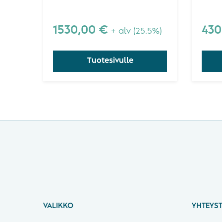
toimittama Minitab
Cente
Workspace yhdistää kattavan
valikoiman tehokkaita
1530,00
€
43
+ alv (25.5%)
projektityökaluja!
Tuotesivulle
VALIKKO
YHTEYST