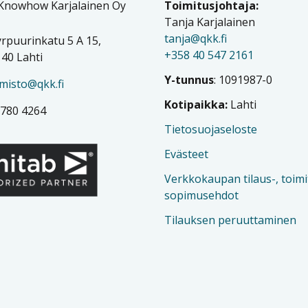
 Knowhow Karjalainen Oy
Toimitusjohtaja:
Tanja Karjalainen
tanja@qkk.fi
rpuurinkatu 5 A 15,
+358 40 547 2161
40 Lahti
Y-tunnus
: 1091987-0
imisto@qkk.fi
Kotipaikka:
Lahti
 780 4264
Tietosuojaseloste
Evästeet
Verkkokaupan tilaus-, toimi
sopimusehdot
Tilauksen peruuttaminen