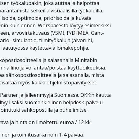
sen työkalupakin, joka auttaa ja helpottaa
antamista selkeillä visuaalisilla työkaluilla.
lisoida, optimoida, priorisoida ja kuvata
min kuin ennen. Worspacesta löytyy esimerkiksi
een, arvovirtakuvaus (VSM), P/DFMEA, Gant-
rlo -simulaatio, tiimityökaluja (aivoriihi,
n laatutyössä käytettäviä lomakepohjia.
öpostiosoitteella ja salasanalla Minitabin
in hallinoija voi antaa/poistaa käyttöoikeuksia.
aa sähköpostiosoitteella ja salasanalla, mistä
 sisältää myös kaikki ohjelmistopäivitykset.
 Partner ja jälleenmyyjä Suomessa. QKK:n kautta
ältyy lisäksi suomenkielinen helpdesk-palvelu
intituki sähköpostilla ja puhelimitse.
ava ja hinta on ilmoitettu euroa / 12 kk.
inen ja toimitusaika noin 1-4 päivää.