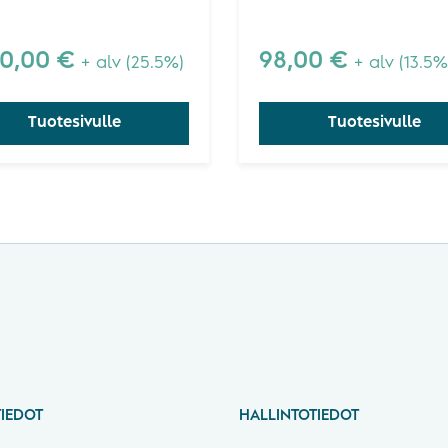
rissä.
käytännön muodossa. Kir
Practitioners, 8t
antaa yksityiskohtaisia
Minitab-ohjeita ja
00,00
€
Edition
98,00
€
+ alv (25.5%)
+ alv (13.5%
kuvakaappauksia valikois
graaffeista.
Tuotesivulle
Tuotesivulle
IEDOT
HALLINTOTIEDOT