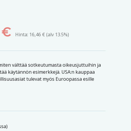
0
€
Hinta:
16,46
€
(alv 13.5%)
a miten välttää sotkeutumasta oikeusjuttuihin ja
sältää käytännön esimerkkejä. USA:n kauppaa
Laillisuusasiat tulevat myös Euroopassa esille
ssa)