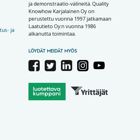
ja demonstraatio-välineitä. Quality
Knowhow Karjalainen Oy on
perustettu vuonna 1997 jatkamaan
Laatutieto Oy:n vuonna 1986
tus- ja
alkanutta toimintaa.
LÖYDÄT MEIDÄT MYÖS
Facebook
Twitter
Linkedin
Instagram
Youtube