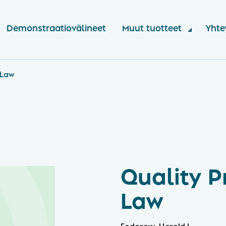
Demonstraatiovälineet
Muut tuotteet
Yhte
 Law
Quality P
Law