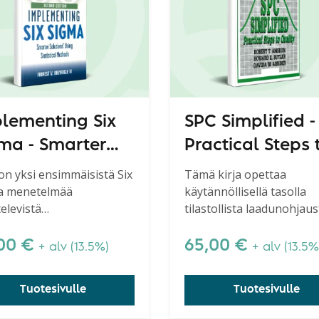
lementing Six
SPC Simplified -
ma - Smarter
Practical Steps 
utions Using
Quality, Second
 on yksi ensimmäisistä Six
Tämä kirja opettaa
a menetelmää
käytännöllisellä tasolla
tistical Methods
edition
televistä
tilastollista laadunohjaus
elmäkirjoista. Kirjassa
SPC:tä. Harvoin löytää nä
ellään Six Sigman neljä
hyvän ja helposti
,00
€
65,00
€
+ alv (13.5%)
+ alv (13.5%
tta - mittaus, analysointi,
ymmärrettävän SPC-kirja
nus ja hallinta (MAIC) -
Tuotesivulle
Tuotesivulle
issä vaiheissa
lettavat keskeiset