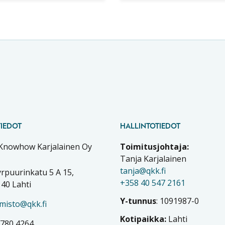
tolliset menetelmät.
IEDOT
HALLINTOTIEDOT
 Knowhow Karjalainen Oy
Toimitusjohtaja:
Tanja Karjalainen
tanja@qkk.fi
rpuurinkatu 5 A 15,
+358 40 547 2161
40 Lahti
Y-tunnus
: 1091987-0
imisto@qkk.fi
Kotipaikka:
Lahti
 780 4264