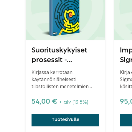
Suorituskykyiset
Imp
prosessit -
Sig
Hyödynnä SPC, 2.
Sol
Kirjassa kerrotaan
Kirja
käytännönläheisesti
Sigm
uudistettu painos
Sta
tilastollisten menetelmien
käsit
käyttöönotosta ja
menet
soveltamisesta.
käsit
54,00
€
95
+ alv (13.5%)
vaihe
paran
Tuotesivulle
ja nä
sovel