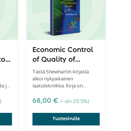
Economic Control
to
of Quality of
Manufactured
Tästä Shewhartin kirjasta
alkoi nykyaikainen
Product
ta ja
laatutekniikka. Kirja on
in
merkittävä nykyisinkin kaikille
niille yrityksille, jotka pyrkivät
68,00
€
)
+ alv (13.5%)
n.
ymmärtämään laatuteoriaa ja
prosessien käyttäytymistä.
Tuotesivulle
Shewhartin luoma perusta ei
horju.