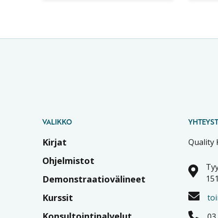
tilas
VALIKKO
YHTEYST
Kirjat
Quality
Ohjelmistot
Tyy
Demonstraatiovälineet
151
Kurssit
to
Konsultointipalvelut
03