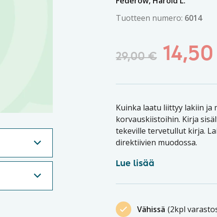
Federow, Harold L.
Tuotteen numero:
6014
14,5
29,00
€
Kuinka laatu liittyy lakiin j
korvauskiistoihin. Kirja si
tekeville tervetullut kirja. 
direktiivien muodossa.
Lue lisää
Vähissä
(2kpl varasto