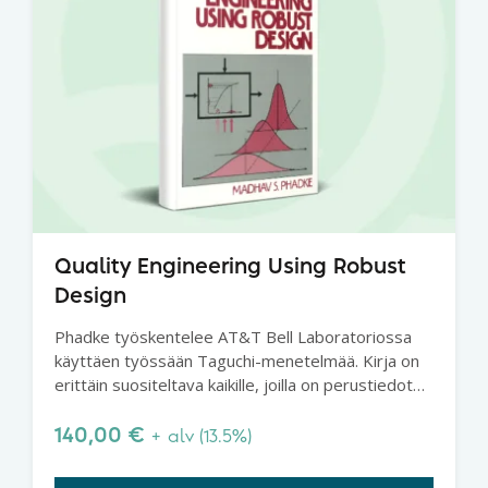
Quality Engineering Using Robust
Design
Phadke työskentelee AT&T Bell Laboratoriossa
käyttäen työssään Taguchi-menetelmää. Kirja on
erittäin suositeltava kaikille, joilla on perustiedot
Taguchi-menetelmästä. Ehkä paras Taguchi-kirja.
140,00
€
+ alv (13.5%)