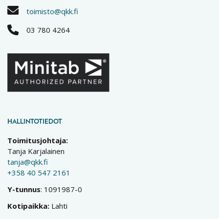
toimisto@qkk.fi
03 780 4264
HALLINTOTIEDOT
Toimitusjohtaja:
Tanja Karjalainen
tanja@qkk.fi
+358 40 547 2161
Y-tunnus
: 1091987-0
Kotipaikka:
Lahti