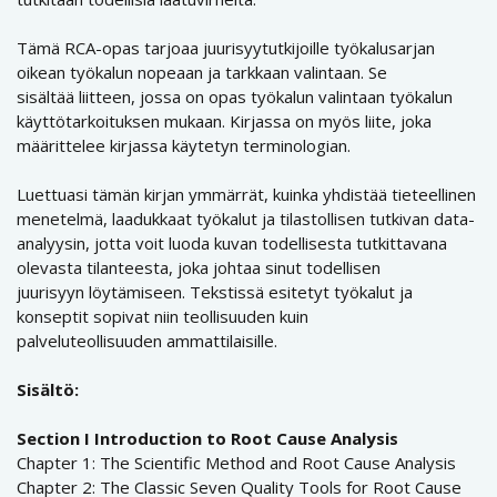
Tämä RCA-opas tarjoaa juurisyytutkijoille työkalusarjan
oikean työkalun nopeaan ja tarkkaan valintaan. Se
sisältää liitteen, jossa on opas työkalun valintaan työkalun
käyttötarkoituksen mukaan. Kirjassa on myös liite, joka
määrittelee kirjassa käytetyn terminologian.
Luettuasi tämän kirjan ymmärrät, kuinka yhdistää tieteellinen
menetelmä, laadukkaat työkalut ja tilastollisen tutkivan data-
analyysin, jotta voit luoda kuvan todellisesta tutkittavana
olevasta tilanteesta, joka johtaa sinut todellisen
juurisyyn löytämiseen. Tekstissä esitetyt työkalut ja
konseptit sopivat niin teollisuuden kuin
palveluteollisuuden ammattilaisille.
Sisältö:
Section I Introduction to Root Cause Analysis
Chapter 1: The Scientific Method and Root Cause Analysis
Chapter 2: The Classic Seven Quality Tools for Root Cause