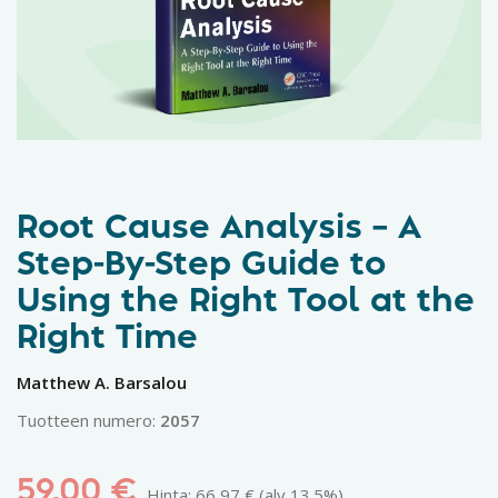
Root Cause Analysis – A
Step-By-Step Guide to
Using the Right Tool at the
Right Time
Matthew A. Barsalou
Tuotteen numero:
2057
59,00
€
Hinta:
66,97
€
(alv 13.5%)