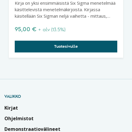
Kirja on yksi ensimmäisistä Six Sigma menetelmää
käsittelevistä menetelmäkirjoista. Kirjassa
käsitellään Six Sigman neljä vaihetta - mittaus,
analysointi, parannus ja hallinta (MAIC) - ja näissä
vaiheissa sovellettavat keskeiset tilastolliset
95,00
€
+ alv (13.5%)
menetelmät.
Tuotesivulle
VALIKKO
Kirjat
Ohjelmistot
Demonstraatiovälineet