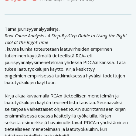
Tämä juurisyyanalyysikirja,
Root Cause Analysis - A Step-By-Step Guide to Using the Right
Tool at the Right Time
, kuvaa kuinka toteutetaan laatuvirheiden empiirinen
tutkiminen käyttämällä tieteellistä RCA- eli
juurisyyanalyysimenetelmää yhdessä PDCA:n kanssa. Tätä
tukee laatutyökalujen käyttö. Kirja keskittyy
ongelmien empiirisessä tutkimuksessa hyväksi todettujen
laatutyökalujen käyttöön.
Kirja alkaa kuvaamalla RCA:n tieteellisen menetelmän ja
laatutyökalujen käytön teoreettista taustaa. Seuraavaksi
se tarjoaa vaiheittaiset ohjeet RCA:n suorittamiseen kirjan
ensimmäisessä osassa käsitellyillä työkaluilla. Kirjan
selkeitä esimerkkejä havainnollistavat PDCA:n yhdistäminen
tieteelliseen menetelmään ja laatutyökaluihin, kun
tutkitaan todellisia laatuvirheitä.