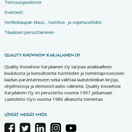
Tietosuojaseloste
Evästeet
Verkkokaupan tilaus-, toimitus- ja sopimusehdot
Tilauksen peruuttaminen
QUALITY KNOWHOW KARJALAINEN OY
Quality Knowhow Karjalainen Oy tarjoaa asiakkailleen
koulutusta ja konsultointia tuotteiden ja toimintaprosessien
laadun-parantamiseen sekä välittää laatutekniikan kirjoja,
ohjelmistoja ja demonstraatio-välineitä. Quality Knowhow
Karjalainen Oy on perustettu vuonna 1997 jatkamaan
Laatutieto Oy:n vuonna 1986 alkanutta toimintaa.
LÖYDÄT MEIDÄT MYÖS
Facebook
Twitter
Linkedin
Instagram
Youtube