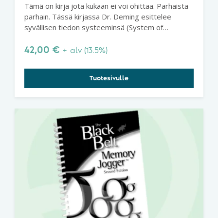
Tämä on kirja jota kukaan ei voi ohittaa. Parhaista
parhain. Tässä kirjassa Dr. Deming esittelee
syvällisen tiedon systeeminsä (System of
Profound Knowledge), joka on perusta
parantamisen onnistumiselle.
42,00
€
+ alv (13.5%)
Tuotesivulle