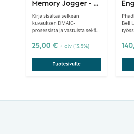
Memory Jogger - A
Eng
Pocket Guide for
Rob
Kirja sisältää selkeän
Phad
kuvauksen DMAIC-
Bell 
Six Sigma Success,
prosessista ja vastuista sekä
työss
2nd Edition
kirkastaa Six Sigma -konseptia
menet
ja työkaluja.
suosit
25,00
€
140
+ alv (13.5%)
perus
mene
Tuotesivulle
Taguc