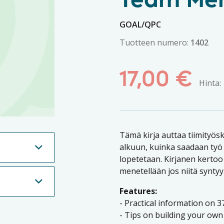
Team Me
GOAL/QPC
Tuotteen numero:
1402
17,00
€
Hinta:
Tämä kirja auttaa tiimityö
alkuun, kuinka saadaan työ t
lopetetaan. Kirjanen kertoo
menetellään jos niitä syntyy
Features:
- Practical information on 3
- Tips on building your own 