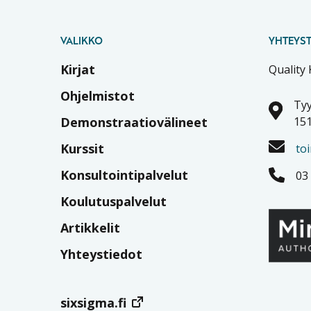
VALIKKO
YHTEYST
Kirjat
Quality
Ohjelmistot
Tyy
Demonstraatiovälineet
151
Kurssit
to
Konsultointipalvelut
03
Koulutuspalvelut
Artikkelit
Yhteystiedot
sixsigma.fi