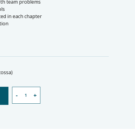
with team problems
ols
rted in each chapter
ction
tossa)