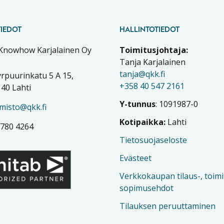
IEDOT
HALLINTOTIEDOT
 Knowhow Karjalainen Oy
Toimitusjohtaja:
Tanja Karjalainen
tanja@qkk.fi
rpuurinkatu 5 A 15,
+358 40 547 2161
40 Lahti
Y-tunnus
: 1091987-0
imisto@qkk.fi
Kotipaikka:
Lahti
 780 4264
Tietosuojaseloste
Evästeet
Verkkokaupan tilaus-, toimi
sopimusehdot
Tilauksen peruuttaminen