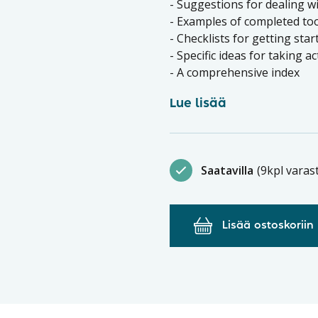
- Suggestions for dealing 
- Examples of completed to
- Checklists for getting sta
- Specific ideas for taking a
- A comprehensive index
Lue lisää
Saatavilla
(9kpl varas
Lisää ostoskoriin