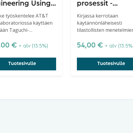
ineering Using
prosessit -
ust Design
Hyödynnä SPC, 
ke työskentelee AT&T
Kirjassa kerrotaan
Laboratoriossa käyttäen
käytännönläheisesti
uudistettu pain
ään Taguchi-
tilastollisten menetelmie
elmää. Kirja on erittäin
käyttöönotosta ja
eltava kaikille, joilla on
soveltamisesta.
,00
€
54,00
€
+ alv (13.5%)
+ alv (13.5%
tiedot Taguchi-
telmästä. Ehkä paras
Tuotesivulle
Tuotesivulle
hi-kirja.