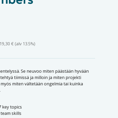
mbers
19,30
€
(alv 13.5%)
skentelyssä. Se neuvoo miten päästään hyvään
ehtyä tiimissä ja milloin ja miten projekti
 myös miten vältetään ongelmia tai kuinka
.
7 key topics
team skills