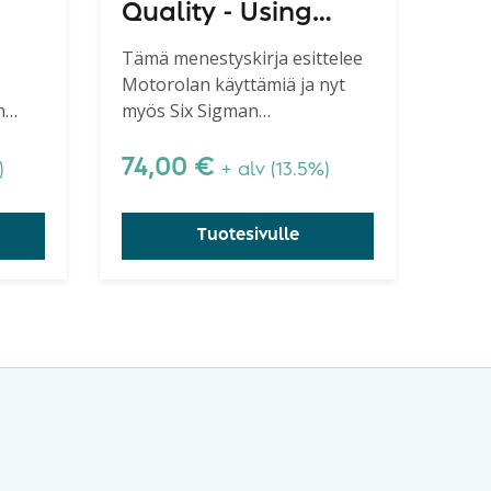
Quality - Using
2.
Design of
Tämä menestyskirja esittelee
Motorolan käyttämiä ja nyt
os
Experiments to
n
myös Six Sigman
Make It Happen,
koemenetelmiä. Bothe
Second Edition
esittelee kirjassa suuren
74,00
€
)
+ alv (13.5%)
laatugurun Dorian Shainin
menetelmiä. Suositeltava kirja
Tuotesivulle
erityisesti Six Sigmaan
perehtyville.