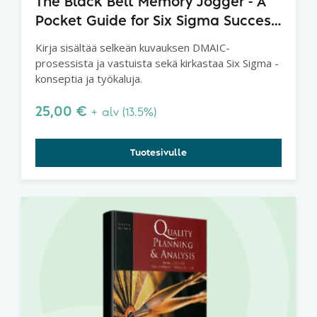
The Black Belt Memory Jogger - A
Pocket Guide for Six Sigma Success,
2nd Edition
Kirja sisältää selkeän kuvauksen DMAIC-
prosessista ja vastuista sekä kirkastaa Six Sigma -
konseptia ja työkaluja.
25,00
€
+ alv (13.5%)
Tuotesivulle