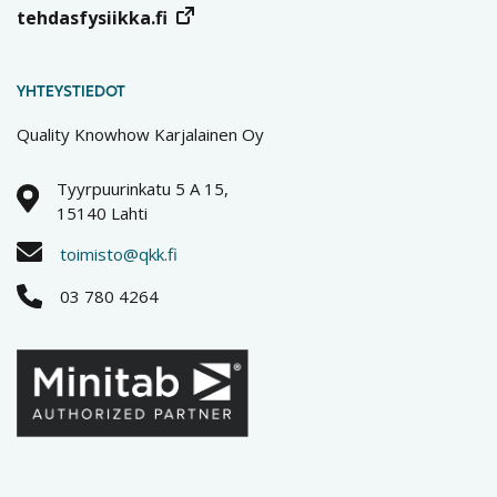
tehdasfysiikka.fi
YHTEYSTIEDOT
Quality Knowhow Karjalainen Oy
Tyyrpuurinkatu 5 A 15,
15140 Lahti
toimisto@qkk.fi
03 780 4264