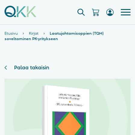
Etusivu
›
Kirjat
›
Laatujohtamisoppien (TQM)
soveltaminen PK-yritykseen
Palaa takaisin