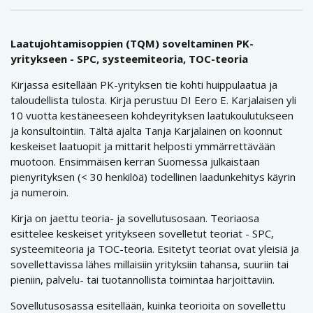
Laatujohtamisoppien (TQM) soveltaminen PK-
yritykseen - SPC, systeemiteoria, TOC-teoria
Kirjassa esitellään PK-yrityksen tie kohti huippulaatua ja
taloudellista tulosta. Kirja perustuu DI Eero E. Karjalaisen yli
10 vuotta kestäneeseen kohdeyrityksen laatukoulutukseen
ja konsultointiin. Tältä ajalta Tanja Karjalainen on koonnut
keskeiset laatuopit ja mittarit helposti ymmärrettävään
muotoon. Ensimmäisen kerran Suomessa julkaistaan
pienyrityksen (< 30 henkilöä) todellinen laadunkehitys käyrin
ja numeroin.
Kirja on jaettu teoria- ja sovellutusosaan. Teoriaosa
esittelee keskeiset yritykseen sovelletut teoriat - SPC,
systeemiteoria ja TOC-teoria. Esitetyt teoriat ovat yleisiä ja
sovellettavissa lähes millaisiin yrityksiin tahansa, suuriin tai
pieniin, palvelu- tai tuotannollista toimintaa harjoittaviin.
Sovellutusosassa esitellään, kuinka teorioita on sovellettu