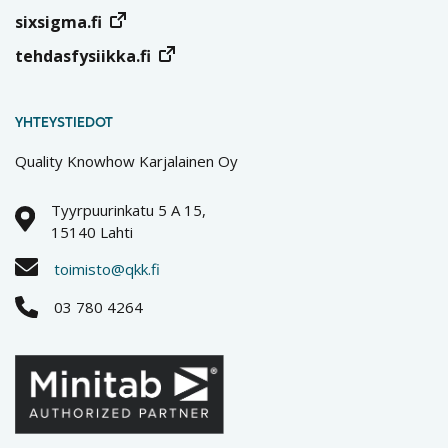
sixsigma.fi
tehdasfysiikka.fi
YHTEYSTIEDOT
Quality Knowhow Karjalainen Oy
Tyyrpuurinkatu 5 A 15,
15140 Lahti
toimisto@qkk.fi
03 780 4264