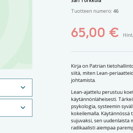
Sari Torkkola
Tuotteen numero:
46
65,00
€
Hint
Kirja on Patrian tietohalli
siitä, miten Lean-periaatte
johtamista.
Lean-ajattelu perustuu koete
käytännönläheisesti. Tärkei
psykologia, systeemin syvä
kokeilemalla. Käytännössä t
sujuvaksi, sen uudenlaista 
radikaalisti aiempaa paremp