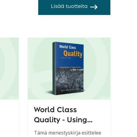
Lisää tuotteita
World Class
Quality - Using
Design of
Tämä menestyskirja esittelee