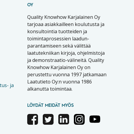
OY
Quality Knowhow Karjalainen Oy
tarjoaa asiakkailleen koulutusta ja
konsultointia tuotteiden ja
toimintaprosessien laadun-
parantamiseen sekä välittää
laatutekniikan kirjoja, ohjelmistoja
ja demonstraatio-välineitä. Quality
Knowhow Karjalainen Oy on
perustettu vuonna 1997 jatkamaan
Laatutieto Oy:n vuonna 1986
tus- ja
alkanutta toimintaa.
LÖYDÄT MEIDÄT MYÖS
Facebook
Twitter
Linkedin
Instagram
Youtube