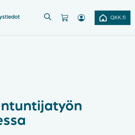
ystiedot
QKK.fi
ntuntijatyön
essa