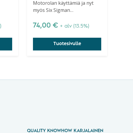
Motorolan käyttämiä ja nyt
Experiments to
jassa
myös Six Sigman
Make It Happen,
koemenetelmiä. Bothe
Second Edition
esittelee kirjassa suuren
74,00
€
)
+ alv (13.5%)
laatugurun Dorian Shainin
menetelmiä. Suositeltava kirja
Tuotesivulle
erityisesti Six Sigmaan
perehtyville.
QUALITY KNOWHOW KARJALAINEN