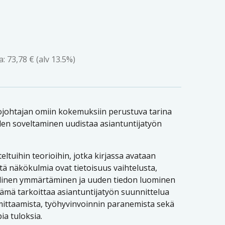
a:
73,78
€
(alv 13.5%)
ntojohtajan omiin kokemuksiin perustuva tarina
iden soveltaminen uudistaa asiantuntijatyön
ltuihin teorioihin, jotka kirjassa avataan
tä näkökulmia ovat tietoisuus vaihtelusta,
llinen ymmärtäminen ja uuden tiedon luominen
ämä tarkoittaa asiantuntijatyön suunnittelua
mittaamista, työhyvinvoinnin paranemista sekä
ia tuloksia.