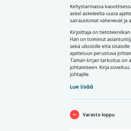
Kehystarinassa kaoottisess
askel askeleelta uusia ajatt
sairauslomat vähenevät ja 
Kirjoittaja on tietotekniikan
Hän on toiminut asiantunti
sekä ulkoisille että sisäisille
ajatteluun perustuva johtami
Tämän kirjan tarkoitus on a
johtamiseen. Kirja soveltuu 
johtajille.
Lue lisää
Varasto loppu