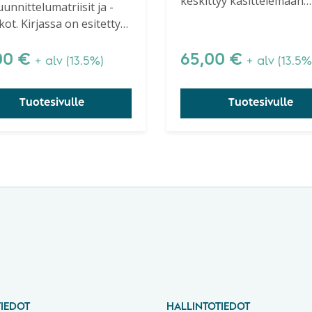
keskittyy käsittelemään
unnittelumatriisit ja -
ainoastaan vaihtelua. Kir
kot. Kirjassa on esitetty
kuvataan erittäin yleistä
lineaarikuvaajat.
käsitettä vaihtelu ja sen
ntekijälle välttämätön
00
€
65,00
€
+ alv (13.5%)
+ alv (13.5%
tunnistamista
irjanen.
organisaatiossa.
Tuotesivulle
Tuotesivulle
IEDOT
HALLINTOTIEDOT