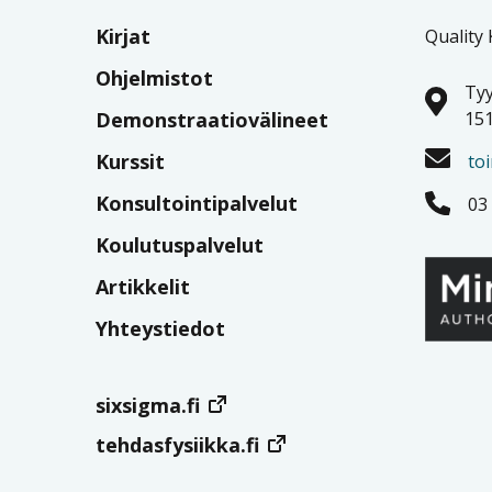
Kirjat
Quality
Ohjelmistot
Tyy
Demonstraatiovälineet
151
Kurssit
to
Konsultointipalvelut
03
Koulutuspalvelut
Artikkelit
Yhteystiedot
sixsigma.fi
tehdasfysiikka.fi