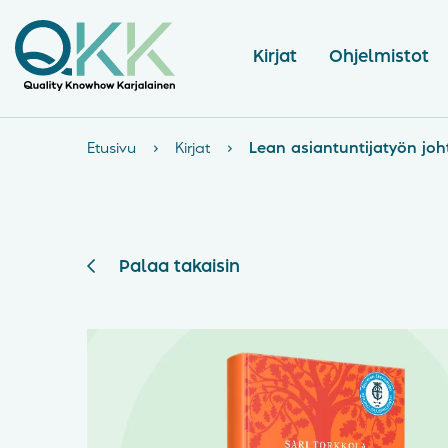
Kirjat
Ohjelmistot
Etusivu
›
Kirjat
›
Lean asiantuntijatyön jo
Palaa takaisin