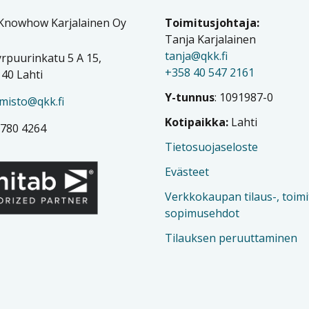
 Knowhow Karjalainen Oy
Toimitusjohtaja:
Tanja Karjalainen
tanja@qkk.fi
rpuurinkatu 5 A 15,
+358 40 547 2161
40 Lahti
Y-tunnus
: 1091987-0
imisto@qkk.fi
Kotipaikka:
Lahti
 780 4264
Tietosuojaseloste
Evästeet
Verkkokaupan tilaus-, toimi
sopimusehdot
Tilauksen peruuttaminen