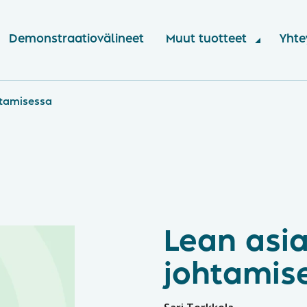
Demonstraatiovälineet
Muut tuotteet
Yhte
htamisessa
Lean asia
johtamis