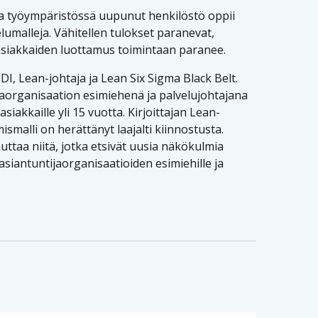
a työympäristössä uupunut henkilöstö oppii
elumalleja. Vähitellen tulokset paranevat,
asiakkaiden luottamus toimintaan paranee.
 DI, Lean-johtaja ja Lean Six Sigma Black Belt.
jaorganisaation esimiehenä ja palvelujohtajana
 asiakkaille yli 15 vuotta. Kirjoittajan Lean-
smalli on herättänyt laajalti kiinnostusta.
uttaa niitä, jotka etsivät uusia näkökulmia
asiantuntijaorganisaatioiden esimiehille ja