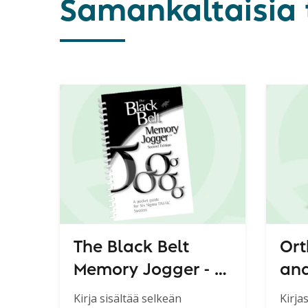
Samankaltaisia 
The Black Belt
Ort
Memory Jogger - A
and
Pocket Guide for
Kirja sisältää selkeän
Kirja