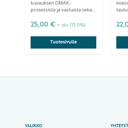
kuvauksen DMAIC-
koesu
Six Sigma Success,
prosessista ja vastuista sekä
taulu
2nd Edition
kirkastaa Six Sigma -konseptia
myös 
ja työkaluja.
Kokee
25,00
€
22,
+ alv (13.5%)
käsik
Tuotesivulle
VALIKKO
YHTEYST