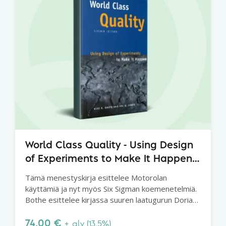
World Class Quality - Using Design
of Experiments to Make It Happen,
Second Edition
Tämä menestyskirja esittelee Motorolan
käyttämiä ja nyt myös Six Sigman koemenetelmiä.
Bothe esittelee kirjassa suuren laatugurun Dorian
Shainin menetelmiä. Suositeltava kirja erityisesti
Six Sigmaan perehtyville.
74,00
€
+ alv (13.5%)