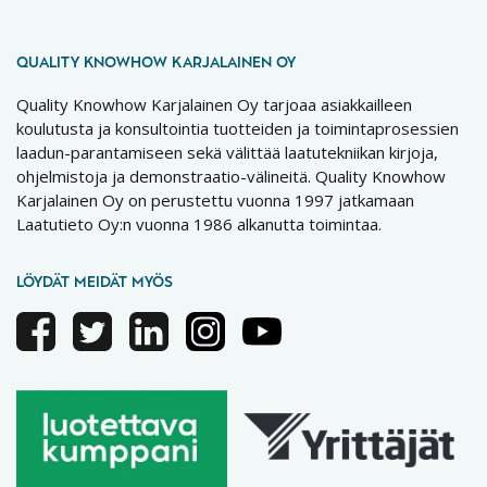
QUALITY KNOWHOW KARJALAINEN OY
Quality Knowhow Karjalainen Oy tarjoaa asiakkailleen
koulutusta ja konsultointia tuotteiden ja toimintaprosessien
laadun-parantamiseen sekä välittää laatutekniikan kirjoja,
ohjelmistoja ja demonstraatio-välineitä. Quality Knowhow
Karjalainen Oy on perustettu vuonna 1997 jatkamaan
Laatutieto Oy:n vuonna 1986 alkanutta toimintaa.
LÖYDÄT MEIDÄT MYÖS
Facebook
Twitter
Linkedin
Instagram
Youtube