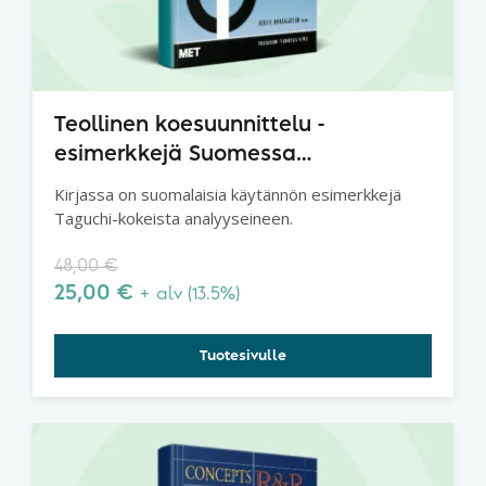
Teollinen koesuunnittelu -
esimerkkejä Suomessa
toteutetusta kokeellisesta tuotteen
Kirjassa on suomalaisia käytännön esimerkkejä
ja prosessin suunnittelusta
Taguchi-kokeista analyyseineen.
Taguchi-menetelmällä
48,00
€
25,00
€
+ alv (13.5%)
Tuotesivulle