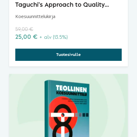
Taguchi's Approach to Quality
Engineering
Koesuunnittelukirja
59,00
€
25,00
€
+ alv (13.5%)
Tuotesivulle