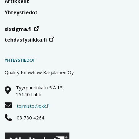
Artikkelit
Yhteystiedot
sixsigma.fi
tehdasfysiikka.fi
YHTEYSTIEDOT
Quality Knowhow Karjalainen Oy
Tyyrpuurinkatu 5 A 15,
15140 Lahti
toimisto@qkk.fi
03 780 4264