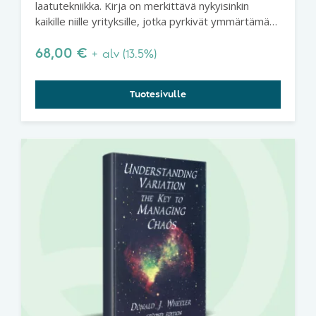
laatutekniikka. Kirja on merkittävä nykyisinkin
kaikille niille yrityksille, jotka pyrkivät ymmärtämään
laatuteoriaa ja prosessien käyttäytymistä.
Shewhartin luoma perusta ei horju.
68,00
€
+ alv (13.5%)
Tuotesivulle