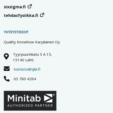
sixsigma.fi
tehdasfysiikka.fi
YHTEYSTIEDOT
Quality Knowhow Karjalainen Oy
Tyyrpuurinkatu 5 A 15,
15140 Lahti
toimisto@qkk.fi
03 780 4264