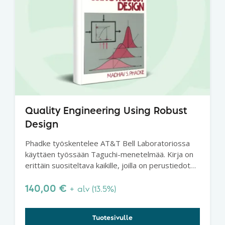
Quality Engineering Using Robust
Design
Phadke työskentelee AT&T Bell Laboratoriossa
käyttäen työssään Taguchi-menetelmää. Kirja on
erittäin suositeltava kaikille, joilla on perustiedot
Taguchi-menetelmästä. Ehkä paras Taguchi-kirja.
140,00
€
+ alv (13.5%)
Tuotesivulle