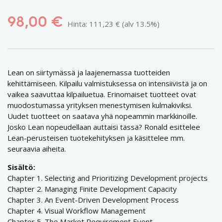
98,00
€
Hinta:
111,23
€
(alv 13.5%)
Lean on siirtymässä ja laajenemassa tuotteiden
kehittämiseen. Kilpailu valmistuksessa on intensiivistä ja on
vaikea saavuttaa kilpailuetua. Erinomaiset tuotteet ovat
muodostumassa yrityksen menestymisen kulmakiviksi.
Uudet tuotteet on saatava yhä nopeammin markkinoille.
Josko Lean nopeudellaan auttaisi tässä? Ronald esittelee
Lean-perusteisen tuotekehityksen ja käsittelee mm.
seuraavia aiheita.
Sisältö:
Chapter 1. Selecting and Prioritizing Development projects
Chapter 2. Managing Finite Development Capacity
Chapter 3. An Event-Driven Development Process
Chapter 4. Visual Workflow Management
Chapter 5. The Market Requirement Event