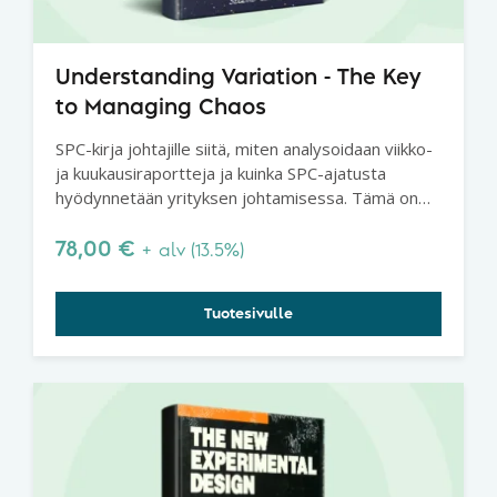
Understanding Variation - The Key
to Managing Chaos
SPC-kirja johtajille siitä, miten analysoidaan viikko-
ja kuukausiraportteja ja kuinka SPC-ajatusta
hyödynnetään yrityksen johtamisessa. Tämä on
erittäin suosittu kirja, joka jokaisen johtajan pitäisi
lukea.
78,00
€
+ alv (13.5%)
Tuotesivulle