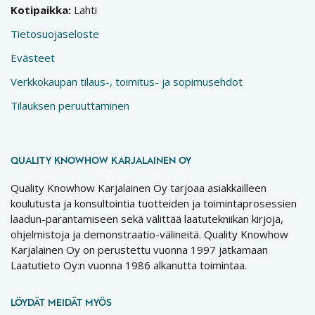
Kotipaikka:
Lahti
Tietosuojaseloste
Evästeet
Verkkokaupan tilaus-, toimitus- ja sopimusehdot
Tilauksen peruuttaminen
QUALITY KNOWHOW KARJALAINEN OY
Quality Knowhow Karjalainen Oy tarjoaa asiakkailleen
koulutusta ja konsultointia tuotteiden ja toimintaprosessien
laadun-parantamiseen sekä välittää laatutekniikan kirjoja,
ohjelmistoja ja demonstraatio-välineitä. Quality Knowhow
Karjalainen Oy on perustettu vuonna 1997 jatkamaan
Laatutieto Oy:n vuonna 1986 alkanutta toimintaa.
LÖYDÄT MEIDÄT MYÖS