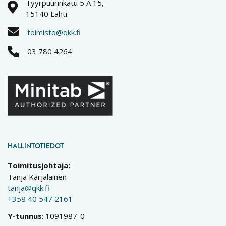
Tyyrpuurinkatu 5 A 15,
15140 Lahti
toimisto@qkk.fi
03 780 4264
HALLINTOTIEDOT
Toimitusjohtaja:
Tanja Karjalainen
tanja@qkk.fi
+358 40 547 2161
Y-tunnus
: 1091987-0