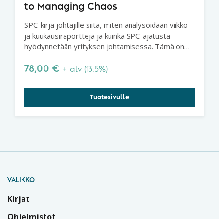
to Managing Chaos
SPC-kirja johtajille siitä, miten analysoidaan viikko-
ja kuukausiraportteja ja kuinka SPC-ajatusta
hyödynnetään yrityksen johtamisessa. Tämä on
erittäin suosittu kirja, joka jokaisen johtajan pitäisi
lukea.
78,00
€
+ alv (13.5%)
Tuotesivulle
VALIKKO
Kirjat
Ohjelmistot