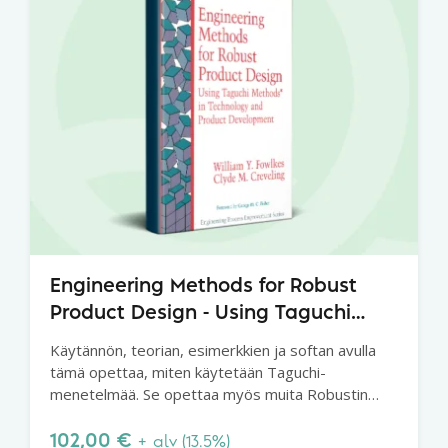
Engineering Methods for Robust
Product Design - Using Taguchi
Methods in Technology and Product
Käytännön, teorian, esimerkkien ja softan avulla
Development
tämä opettaa, miten käytetään Taguchi-
menetelmää. Se opettaa myös muita Robustin
suunnittelun tekniikoita, jotka keskittyvät
prosessin optimointiin ja paremman tuotannon
102,00
€
+ alv (13.5%)