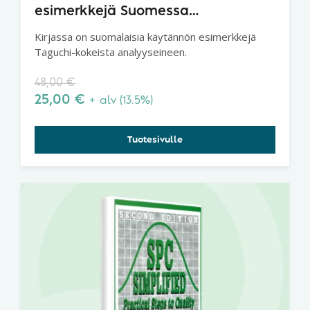
esimerkkejä Suomessa
toteutetusta kokeellisesta tuotteen
Kirjassa on suomalaisia käytännön esimerkkejä
ja prosessin suunnittelusta
Taguchi-kokeista analyyseineen.
Taguchi-menetelmällä
48,00
€
25,00
€
+ alv (13.5%)
Tuotesivulle