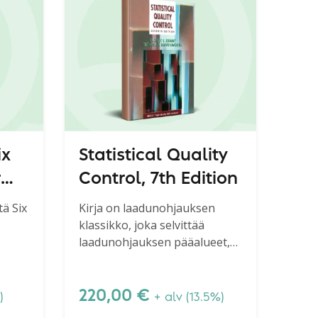
ix
Statistical Quality
r
Control, 7th Edition
tä Six
Kirja on laadunohjauksen
klassikko, joka selvittää
ods
laadunohjauksen pääalueet,
ssa
Shewhartin kortin,
ljä
näytteenoton jne.
ointi,
220,00
€
)
+ alv (13.5%)
C) -