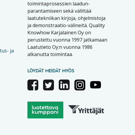
toimintaprosessien laadun-
parantamiseen sekä välittää
laatutekniikan kirjoja, ohjelmistoja
ja demonstraatio-välineitä. Quality
Knowhow Karjalainen Oy on
perustettu vuonna 1997 jatkamaan
Laatutieto Oy:n vuonna 1986
tus- ja
alkanutta toimintaa.
LÖYDÄT MEIDÄT MYÖS
Facebook
Twitter
Linkedin
Instagram
Youtube