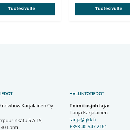
ja näissä vaiheissa
Tuotesivulle
Tuotesivulle
sovellettavat keskeiset
tilastolliset menetelmät.
IEDOT
HALLINTOTIEDOT
 Knowhow Karjalainen Oy
Toimitusjohtaja:
Tanja Karjalainen
tanja@qkk.fi
rpuurinkatu 5 A 15,
+358 40 547 2161
40 Lahti