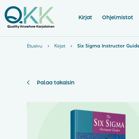
Kirjat
Ohjelmistot
Etusivu
›
Kirjat
›
Six Sigma Instructor Guid
Palaa takaisin