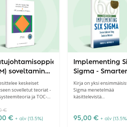
tujohtamisoppien
Implementing S
M) soveltaminen
Sigma - Smarte
yritykseen
Solutions Using
 esittelee keskeiset
Kirja on yksi ensimmäisis
kseen sovelletut teoriat -
Sigma menetelmää
Statistical Meth
systeemiteoria ja TOC-
käsittelevistä
a.
menetelmäkirjoista. Kirja
käsitellään Six Sigman ne
00
€
vaihetta - mittaus, analys
,00
€
95,00
€
+ alv (13.5%)
+ alv (13.5%
parannus ja hallinta (MAI