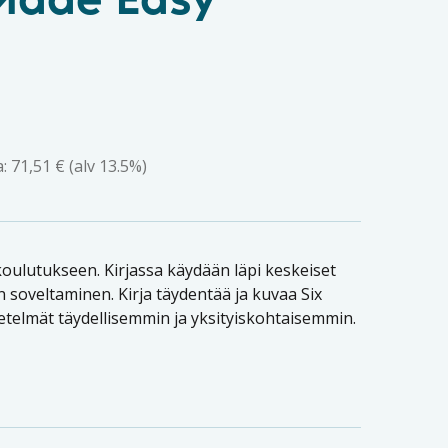
 Made Easy
a:
71,51
€
(alv 13.5%)
-koulutukseen. Kirjassa käydään läpi keskeiset
n soveltaminen. Kirja täydentää ja kuvaa Six
etelmät täydellisemmin ja yksityiskohtaisemmin.