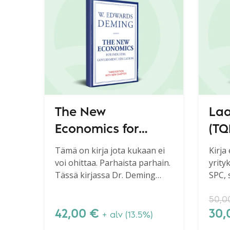
The New
Laa
Economics for
(TQ
Industry,
PK-
Tämä on kirja jota kukaan ei
Kirja
voi ohittaa. Parhaista parhain.
yrity
Government,
Tässä kirjassa Dr. Deming
SPC, 
Education, 3rd
esittelee syvällisen tiedon
teori
edition
systeeminsä (System of
50,
Profound Knowledge), joka on
42,00
€
30
+ alv (13.5%)
perusta parantamisen