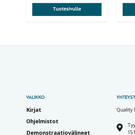
onnistumiselle.
Tuotesivulle
VALIKKO
YHTEYST
Kirjat
Quality
Ohjelmistot
Tyy
Demonstraatiovälineet
151