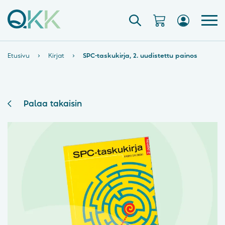
Etusivu
›
Kirjat
›
SPC-taskukirja, 2. uudistettu painos
Palaa takaisin