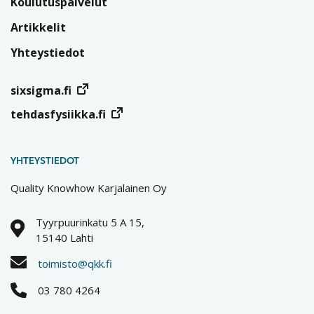
Koulutuspalvelut
Artikkelit
Yhteystiedot
sixsigma.fi
tehdasfysiikka.fi
YHTEYSTIEDOT
Quality Knowhow Karjalainen Oy
Tyyrpuurinkatu 5 A 15,
15140 Lahti
toimisto@qkk.fi
03 780 4264