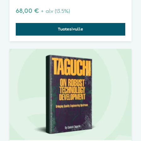
laatuteoriaa ja prosessien käyttäytymistä.
Shewhartin luoma perusta ei horju.
68,00
€
+ alv (13.5%)
Tuotesivulle