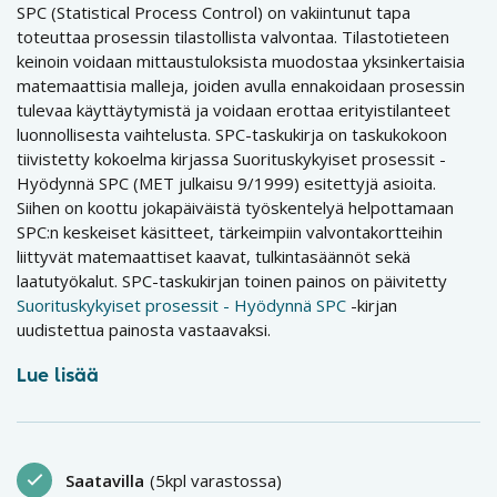
SPC (Statistical Process Control) on vakiintunut tapa
toteuttaa prosessin tilastollista valvontaa. Tilastotieteen
keinoin voidaan mittaustuloksista muodostaa yksinkertaisia
matemaattisia malleja, joiden avulla ennakoidaan prosessin
tulevaa käyttäytymistä ja voidaan erottaa erityistilanteet
luonnollisesta vaihtelusta. SPC-taskukirja on taskukokoon
tiivistetty kokoelma kirjassa Suorituskykyiset prosessit -
Hyödynnä SPC (MET julkaisu 9/1999) esitettyjä asioita.
Siihen on koottu jokapäiväistä työskentelyä helpottamaan
SPC:n keskeiset käsitteet, tärkeimpiin valvontakortteihin
liittyvät matemaattiset kaavat, tulkintasäännöt sekä
laatutyökalut. SPC-taskukirjan toinen painos on päivitetty
Suorituskykyiset prosessit - Hyödynnä SPC
-kirjan
uudistettua painosta vastaavaksi.
Lue lisää
Saatavilla
(5kpl varastossa)