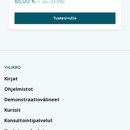
65,00
€
+ alv (13.5%)
Tuotesivulle
VALIKKO
Kirjat
Ohjelmistot
Demonstraatiovälineet
Kurssit
Konsultointipalvelut