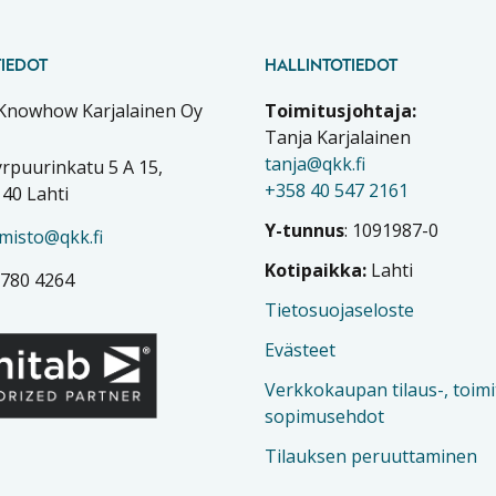
IEDOT
HALLINTOTIEDOT
 Knowhow Karjalainen Oy
Toimitusjohtaja:
Tanja Karjalainen
tanja@qkk.fi
rpuurinkatu 5 A 15,
+358 40 547 2161
40 Lahti
Y-tunnus
: 1091987-0
imisto@qkk.fi
Kotipaikka:
Lahti
 780 4264
Tietosuojaseloste
Evästeet
Verkkokaupan tilaus-, toimi
sopimusehdot
Tilauksen peruuttaminen