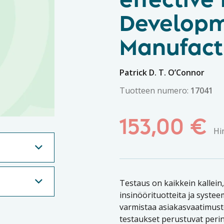
effective
Develop
Manufact
Patrick D. T. O’Connor
Tuotteen numero:
17041
153,00
€
Hi
Testaus on kaikkein kallein,
insinöörituotteita ja syste
varmistaa asiakasvaatimust
testaukset perustuvat perin