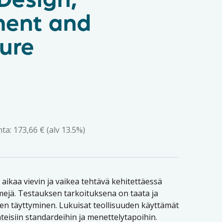
 Design,
ment and
ure
nta:
173,66
€
(alv 13.5%)
 aikaa vievin ja vaikea tehtävä kehitettäessä
emejä. Testauksen tarkoituksena on taata ja
en täyttyminen. Lukuisat teollisuuden käyttämät
teisiin standardeihin ja menettelytapoihin.