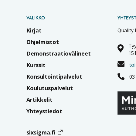
VALIKKO
YHTEYST
Kirjat
Quality
Ohjelmistot
Tyy
Demonstraatiovälineet
151
Kurssit
to
Konsultointipalvelut
03
Koulutuspalvelut
Artikkelit
Yhteystiedot
sixsigma.fi