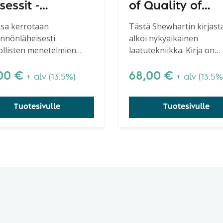
sessit -
of Quality of
dynnä SPC, 2.
Manufactured
ssa kerrotaan
Tästä Shewhartin kirjast
nnönläheisesti
alkoi nykyaikainen
istettu painos
Product
tollisten menetelmien
laatutekniikka. Kirja on
öönotosta ja
merkittävä nykyisinkin kai
tamisesta.
niille yrityksille, jotka pyr
,00
€
68,00
€
+ alv (13.5%)
+ alv (13.5%
ymmärtämään laatuteori
prosessien käyttäytymist
Tuotesivulle
Tuotesivulle
Shewhartin luoma perust
horju.