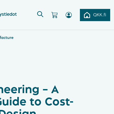
ystiedot
QKK.fi
facture
neering – A
uide to Cost-