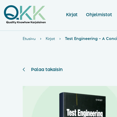
Kirjat
Ohjelmistot
Etusivu
›
Kirjat
›
Test Engineering – A Conc
Palaa takaisin