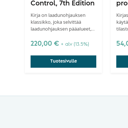
Control, 7th Edition
pro
Hyö
Kirja on laadunohjauksen
Kirja
klassikko, joka selvittää
käytä
uud
laadunohjauksen pääalueet,
tilas
Shewhartin kortin,
käytt
näytteenoton jne.
sovel
220,00
€
54
+ alv (13.5%)
Tuotesivulle