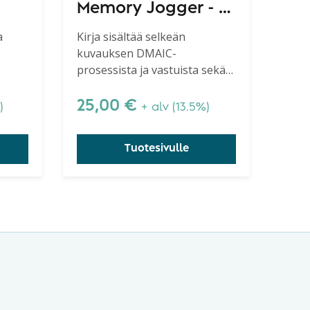
Memory Jogger - A
Pocket Guide for
a
Kirja sisältää selkeän
kuvauksen DMAIC-
Six Sigma Success,
prosessista ja vastuista sekä
2nd Edition
kille
kirkastaa Six Sigma -konseptia
kivät
ja työkaluja.
25,00
€
)
+ alv (13.5%)
aa ja
ä.
Tuotesivulle
a ei