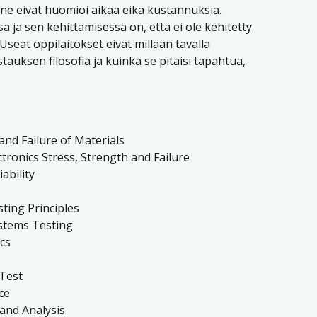
ne eivät huomioi aikaa eikä kustannuksia.
 ja sen kehittämisessä on, että ei ole kehitetty
 Useat oppilaitokset eivät millään tavalla
stauksen filosofia ja kuinka se pitäisi tapahtua,
and Failure of Materials
ectronics Stress, Strength and Failure
ability
ting Principles
ystems Testing
ics
Test
ce
 and Analysis