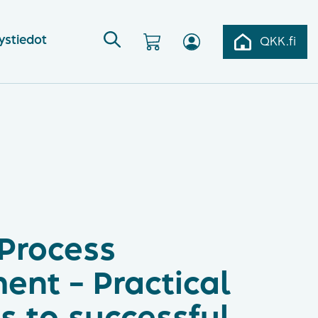
ystiedot
QKK.fi
 Process
nt – Practical