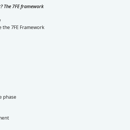
it? The 7FE framework
w
se the 7FE Framework
e phase
ment