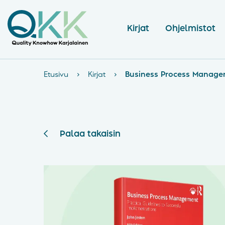
Kirjat
Ohjelmistot
Etusivu
›
Kirjat
›
Business Process Managem
Palaa takaisin