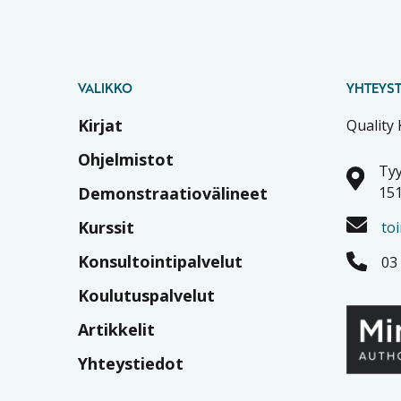
VALIKKO
YHTEYST
Kirjat
Quality
Ohjelmistot
Tyy
Demonstraatiovälineet
151
Kurssit
to
Konsultointipalvelut
03
Koulutuspalvelut
Artikkelit
Yhteystiedot