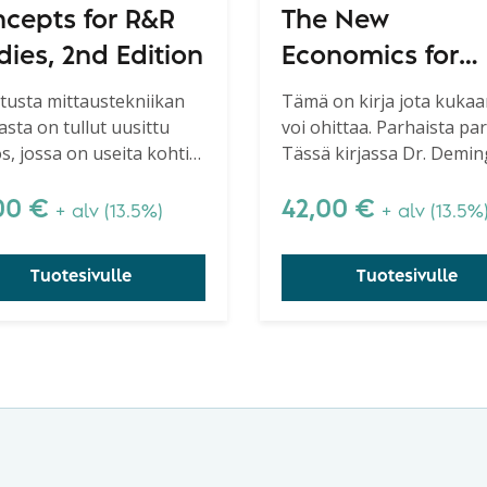
cepts for R&R
The New
dies, 2nd Edition
Economics for
Industry,
tusta mittaustekniikan
Tämä on kirja jota kukaa
sta on tullut uusittu
voi ohittaa. Parhaista par
Government,
s, jossa on useita kohtia
Tässä kirjassa Dr. Demin
Education, 3rd
nnetty ja laajennettu.
esittelee syvällisen tiedo
edition
systeeminsä (System of
00
€
42,00
€
+ alv (13.5%)
+ alv (13.5%
Profound Knowledge), jo
perusta parantamisen
Tuotesivulle
Tuotesivulle
onnistumiselle.