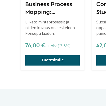
Business Process
Con
Mapping:
Stu
Improving
Liiketoimintaprosessit ja
Suosi
niiden kuvaus on keskeinen
oppaa
Customer
konsepti laadun
paino
Satisfaction
parannuksessa.
selve
76,00
€
42,
+ alv (13.5%)
Tuotesivulle