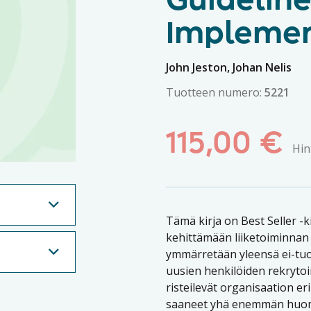
Guideline
Implemen
John Jeston, Johan Nelis
Tuotteen numero:
5221
115,00
€
Hin
Tämä kirja on Best Seller -k
kehittämään liiketoiminnan 
ymmärretään yleensä ei-tuot
uusien henkilöiden rekrytoin
risteilevät organisaation eri
saaneet yhä enemmän huomio