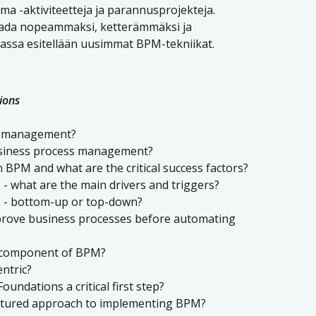
ma -aktiviteetteja ja parannusprojekteja.
aada nopeammaksi, ketterämmäksi ja
assa esitellään uusimmat BPM-tekniikat.
ions
ss management?
usiness process management?
n BPM and what are the critical success factors?
- what are the main drivers and triggers?
M - bottom-up or top-down?
improve business processes before automating
y component of BPM?
ntric?
undations a critical first step?
uctured approach to implementing BPM?