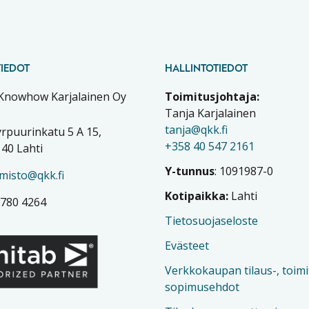
IEDOT
HALLINTOTIEDOT
 Knowhow Karjalainen Oy
Toimitusjohtaja:
Tanja Karjalainen
tanja@qkk.fi
rpuurinkatu 5 A 15,
+358 40 547 2161
40 Lahti
Y-tunnus
: 1091987-0
imisto@qkk.fi
Kotipaikka:
Lahti
 780 4264
Tietosuojaseloste
Evästeet
Verkkokaupan tilaus-, toimi
sopimusehdot