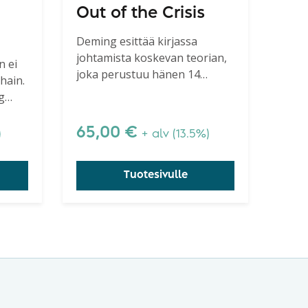
Out of the Crisis
Deming esittää kirjassa
johtamista koskevan teorian,
n ei
joka perustuu hänen 14
hain.
kuuluisaan johtamisen
g
periaatteeseensa.
n
65,00
€
)
+ alv (13.5%)
ka on
Tuotesivulle