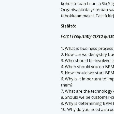
kohdistetaan Lean ja Six Sig
Organisaatiota yritetään s
tehokkaammaksi. Tässä kirj
Sisältö:
Part I Frequently asked quest
1. What is business proce
2. How can we demystify b
3. Who should be involved i
4. When should you do BPM 
5. How should we start BP
6. Why is it important to 
them?
7. What are the technolog
8. Should we be customer-ce
9. Why is determining BPM Fo
10. Why do you need a str