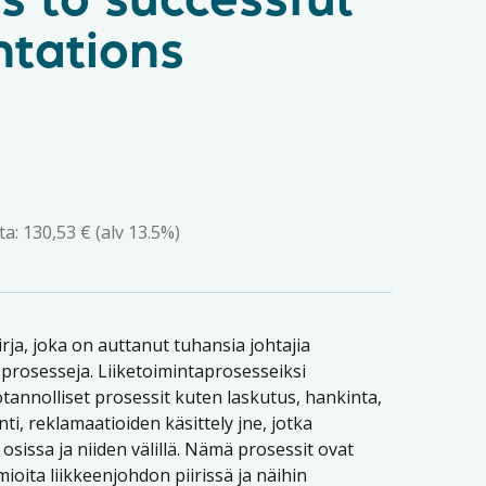
s to successful
tations
ta:
130,53
€
(alv 13.5%)
irja, joka on auttanut tuhansia johtajia
prosesseja. Liiketoimintaprosesseiksi
annolliset prosessit kuten laskutus, hankinta,
ti, reklamaatioiden käsittely jne, jotka
 osissa ja niiden välillä. Nämä prosessit ovat
ita liikkeenjohdon piirissä ja näihin