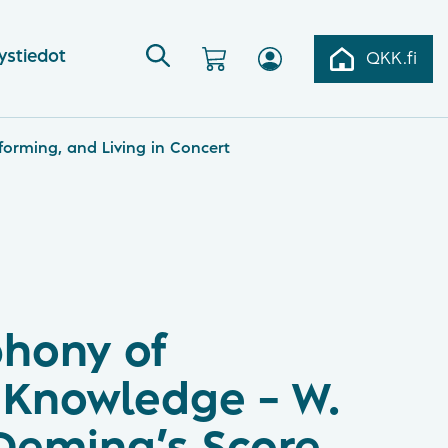
ystiedot
QKK.fi
orming, and Living in Concert
hony of
 Knowledge – W.