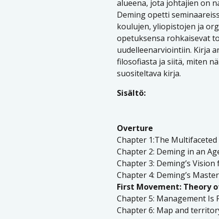
alueena, jota johtajien on n
Deming opetti seminaareissa 
koulujen, yliopistojen ja o
opetuksensa rohkaisevat tos
uudelleenarviointiin. Kirja
filosofiasta ja siitä, miten 
suositeltava kirja.
Sisältö:
Overture
Chapter 1:The Multifacete
Chapter 2: Deming in an A
Chapter 3: Deming’s Vision
Chapter 4: Deming’s Maste
First Movement: Theory 
Chapter 5: Management Is P
Chapter 6: Map and territor