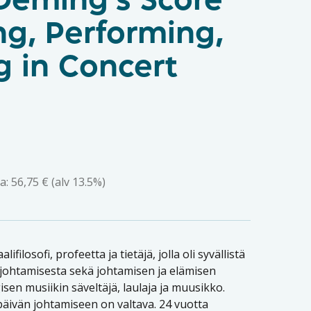
Deming’s Score
ng, Performing,
g in Concert
a:
56,75
€
(alv 13.5%)
ilosofi, profeetta ja tietäjä, jolla oli syvällistä
 johtamisesta sekä johtamisen ja elämisen
isen musiikin säveltäjä, laulaja ja muusikko.
ivän johtamiseen on valtava. 24 vuotta