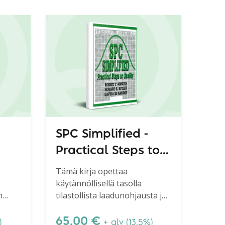
SPC Simplified -
Practical Steps to
2.
Quality, Second
Tämä kirja opettaa
käytännöllisellä tasolla
os
edition
n
tilastollista laadunohjausta ja
SPC:tä. Harvoin löytää näin
hyvän ja helposti
65,00
€
)
+ alv (13.5%)