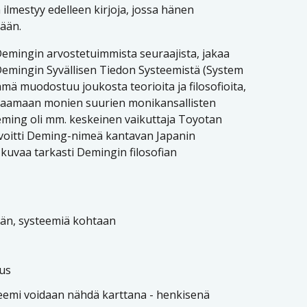
lmestyy edelleen kirjoja, jossa hänen
tään.
Demingin arvostetuimmista seuraajista, jakaa
emingin Syvällisen Tiedon Systeemistä (System
ä muodostuu joukosta teorioita ja filosofioita,
kaamaan monien suurien monikansallisten
eming oli mm. keskeinen vaikuttaja Toyotan
voitti Deming-nimeä kantavan Japanin
kuvaa tarkasti Demingin filosofian
ään, systeemiä kohtaan
mus
teemi voidaan nähdä karttana - henkisenä