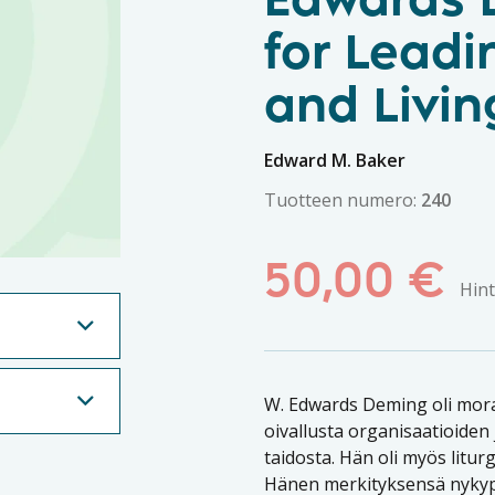
Edwards 
for Leadi
and Livin
Edward M. Baker
Tuotteen numero:
240
50,00
€
Hint
W. Edwards Deming oli moraalif
oivallusta organisaatioiden
taidosta. Hän oli myös liturg
Hänen merkityksensä nykypä