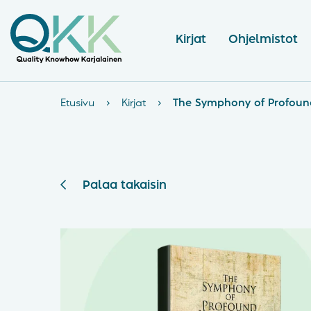
Kirjat
Ohjelmistot
Etusivu
›
Kirjat
›
The Symphony of Profound
Palaa takaisin