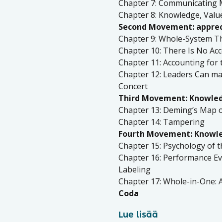
Chapter 7: Communicating M
Chapter 8: Knowledge, Value
Second Movement: apprec
Chapter 9: Whole-System T
Chapter 10: There Is No Acc
Chapter 11: Accounting for 
Chapter 12: Leaders Can mak
Concert
Third Movement: Knowled
Chapter 13: Deming’s Map o
Chapter 14: Tampering
Fourth Movement: Knowle
Chapter 15: Psychology of t
Chapter 16: Performance Ev
Labeling
Chapter 17: Whole-in-One: A
Coda
Lue lisää