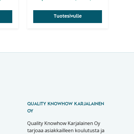
ymmärrettävän SPC-kirjan.
Tuotesivulle
QUALITY KNOWHOW KARJALAINEN
OY
Quality Knowhow Karjalainen Oy
tarjoaa asiakkailleen koulutusta ja