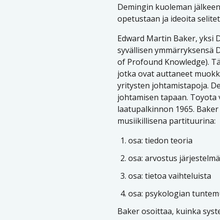
Demingin kuoleman jälkeen i
opetustaan ja ideoita selite
Edward Martin Baker, yksi 
syvällisen ymmärryksensä D
of Profound Knowledge). Täm
jotka ovat auttaneet muok
yritysten johtamistapoja. D
johtamisen tapaan. Toyota 
laatupalkinnon 1965. Baker 
musiikillisena partituurina:
osa: tiedon teoria
osa: arvostus järjestelm
osa: tietoa vaihteluista
osa: psykologian tunte
Baker osoittaa, kuinka sys