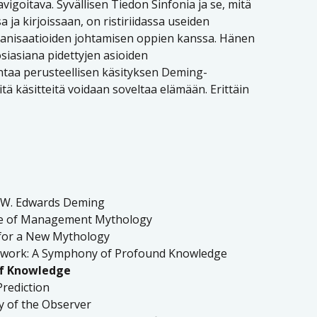
avigoitava. Syvällisen Tiedon Sinfonia ja se, mitä
ja kirjoissaan, on ristiriidassa useiden
rganisaatioiden johtamisen oppien kanssa. Hänen
iasiana pidettyjen asioiden
 antaa perusteellisen käsityksen Deming-
näitä käsitteitä voidaan soveltaa elämään. Erittäin
d W. Edwards Deming
ge of Management Mythology
 for a New Mythology
rwork: A Symphony of Profound Knowledge
of Knowledge
rediction
y of the Observer