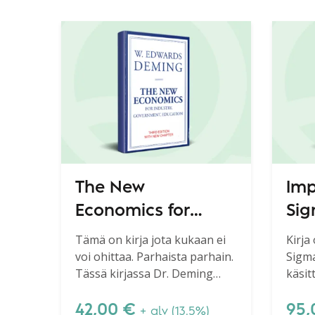
The New
Imp
Economics for
Sig
Industry,
Sol
Tämä on kirja jota kukaan ei
Kirja
voi ohittaa. Parhaista parhain.
Sigm
Government,
Sta
Tässä kirjassa Dr. Deming
käsit
Education, 3rd
esittelee syvällisen tiedon
menet
edition
systeeminsä (System of
käsit
42,00
€
95
+ alv (13.5%)