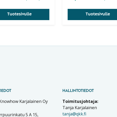
tta - mittaus, analysointi,
nus ja hallinta (MAIC) -
Tuotesivulle
Tuotesivulle
issä vaiheissa
lettavat keskeiset
tolliset menetelmät.
IEDOT
HALLINTOTIEDOT
 Knowhow Karjalainen Oy
Toimitusjohtaja:
Tanja Karjalainen
tanja@qkk.fi
rpuurinkatu 5 A 15,