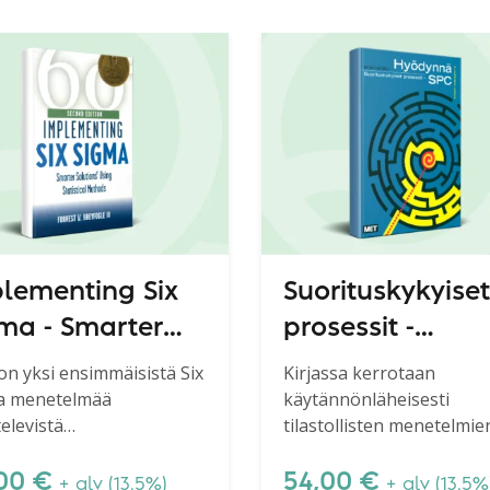
lementing Six
Suorituskykyiset
ma - Smarter
prosessit -
utions Using
Hyödynnä SPC, 
 on yksi ensimmäisistä Six
Kirjassa kerrotaan
a menetelmää
käytännönläheisesti
tistical Methods
uudistettu pain
televistä
tilastollisten menetelmie
elmäkirjoista. Kirjassa
käyttöönotosta ja
ellään Six Sigman neljä
soveltamisesta.
,00
€
54,00
€
+ alv (13.5%)
+ alv (13.5%