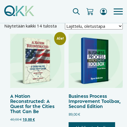
Näytetään kaikki 14 tulosta
Ale!
A Nation
Business Process
Reconstructed: A
Improvement Toolbox,
Quest for the Cities
Second Edition
That Can Be
89,00
€
40,00
€
10,00
€