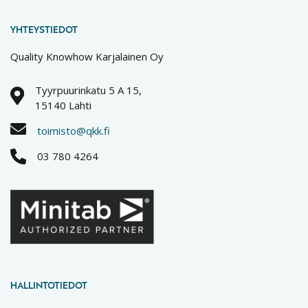
YHTEYSTIEDOT
Quality Knowhow Karjalainen Oy
Tyyrpuurinkatu 5 A 15,
15140 Lahti
toimisto@qkk.fi
03 780 4264
HALLINTOTIEDOT