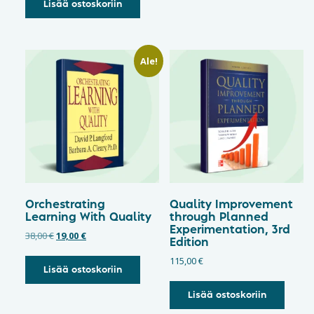
Lisää ostoskoriin
Ale!
Orchestrating
Quality Improvement
Learning With Quality
through Planned
Experimentation, 3rd
38,00
€
19,00
€
Edition
115,00
€
Lisää ostoskoriin
Lisää ostoskoriin