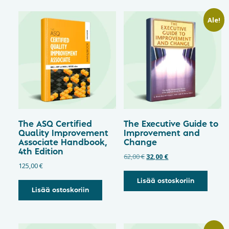
Ale!
The ASQ Certified
The Executive Guide to
Quality Improvement
Improvement and
Associate Handbook,
Change
4th Edition
62,00
€
32,00
€
125,00
€
Lisää ostoskoriin
Lisää ostoskoriin