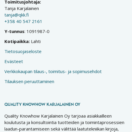
Toimitusjohtaja:
Tanja Karjalainen
tanja@qkk.fi
+358 40 547 2161
Y-tunnus
: 1091987-0
Kotipaikka:
Lahti
Tietosuojaseloste
Evästeet
Verkkokaupan tilaus-, toimitus- ja sopimusehdot
Tilauksen peruuttaminen
QUALITY KNOWHOW KARJALAINEN OY
Quality Knowhow Karjalainen Oy tarjoaa asiakkailleen
koulutusta ja konsultointia tuotteiden ja toimintaprosessien
laadun-parantamiseen sekä välittää laatutekniikan kirjoja,