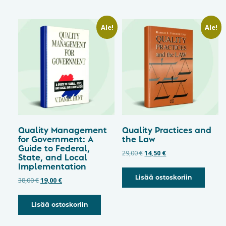
Ale!
Ale!
Quality Management
Quality Practices and
for Government: A
the Law
Guide to Federal,
29,00
€
14,50
€
State, and Local
Implementation
Lisää ostoskoriin
38,00
€
19,00
€
Lisää ostoskoriin