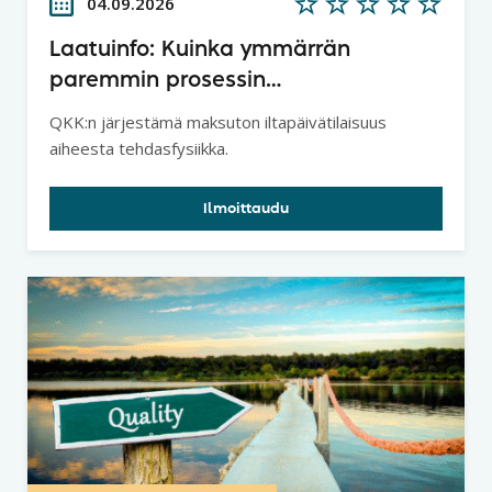
04.09.2026
Laatuinfo: Kuinka ymmärrän
paremmin prosessin
tuottavuuspotentiaalin ja
QKK:n järjestämä maksuton iltapäivätilaisuus
lainalaisuudet - Tehdasfysiikka
aiheesta tehdasfysiikka.
Ilmoittaudu