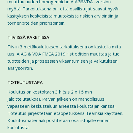
muuttuu uuden homogenoidun AIAG&VDA -version
myötä. Tarkoituksena on, että osallistujat saavat hyvän
käsityksen keskeisistä muutoksista riskien arviointiin ja
toimenpiteiden priorisointiin.
TIIVIISSÄ PAKETISSA
Tiiviin 3 h etäkoulutuksen tarkoituksena on käsitellä mitä
uusi AIAG & VDA FMEA 2019 1st edition muuttaa ja tuo
tuotteiden ja prosessien vikaantumisen ja vaikutuksen
analysointiin.
TOTEUTUSTAPA
Koulutus on kestoltaan 3 h (sis 2 x 15 min
jaloittelutaukoa). Päivän jälkeen on mahdollisuus
vapaaseen keskusteluun aiheesta kouluttajan kanssa.
Toteutus järjestetään etäopetuksena Teamsia käyttäen.
Koulutusmateriaali postitetaan osallistujalle ennen
koulutusta.