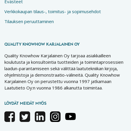
Evästeet
Verkkokaupan tilaus-, toimitus- ja sopimusehdot
Tilauksen peruuttaminen
QUALITY KNOWHOW KARJALAINEN OY
Quality Knowhow Karjalainen Oy tarjoaa asiakkailleen
koulutusta ja konsultointia tuotteiden ja toimintaprosessien
laadun-parantamiseen sekä välittää laatutekniikan kirjoja,
ohjelmistoja ja demonstraatio-välineitä. Quality Knowhow
Karjalainen Oy on perustettu vuonna 1997 jatkamaan
Laatutieto Oy:n vuonna 1986 alkanutta toimintaa.
LÖYDÄT MEIDÄT MYÖS
Facebook
Twitter
Linkedin
Instagram
Youtube