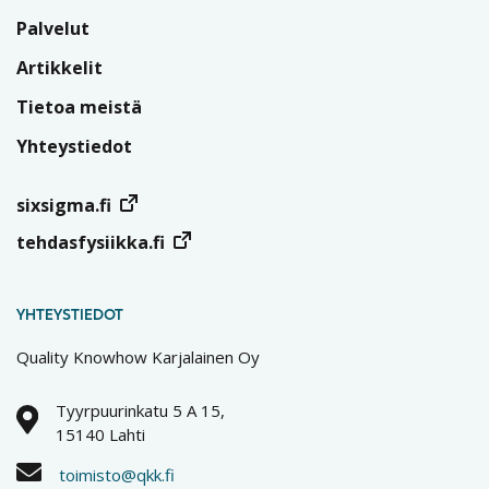
Palvelut
Artikkelit
Tietoa meistä
Yhteystiedot
sixsigma.fi
tehdasfysiikka.fi
YHTEYSTIEDOT
Quality Knowhow Karjalainen Oy
Tyyrpuurinkatu 5 A 15,
15140 Lahti
toimisto@qkk.fi