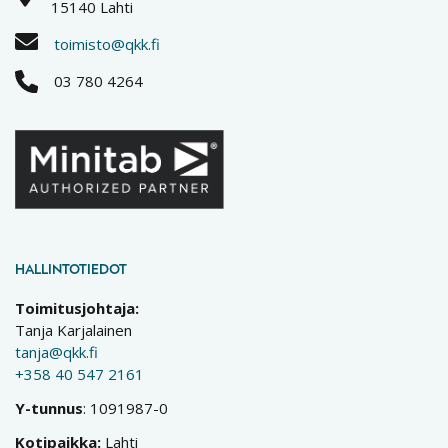
15140 Lahti
toimisto@qkk.fi
03 780 4264
HALLINTOTIEDOT
Toimitusjohtaja:
Tanja Karjalainen
tanja@qkk.fi
+358 40 547 2161
Y-tunnus
: 1091987-0
Kotipaikka:
Lahti