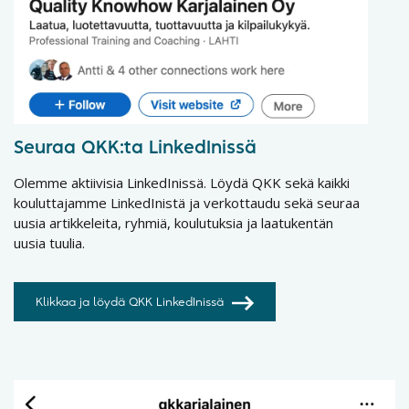
Seuraa QKK:ta LinkedInissä
Olemme aktiivisia LinkedInissä. Löydä QKK sekä kaikki
kouluttajamme LinkedInistä ja verkottaudu sekä seuraa
uusia artikkeleita, ryhmiä, koulutuksia ja laatukentän
uusia tuulia.
Klikkaa ja löydä QKK LinkedInissä