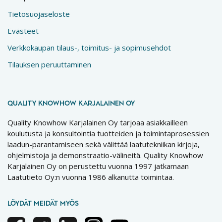
Tietosuojaseloste
Evästeet
Verkkokaupan tilaus-, toimitus- ja sopimusehdot
Tilauksen peruuttaminen
QUALITY KNOWHOW KARJALAINEN OY
Quality Knowhow Karjalainen Oy tarjoaa asiakkailleen
koulutusta ja konsultointia tuotteiden ja toimintaprosessien
laadun-parantamiseen sekä välittää laatutekniikan kirjoja,
ohjelmistoja ja demonstraatio-välineitä. Quality Knowhow
Karjalainen Oy on perustettu vuonna 1997 jatkamaan
Laatutieto Oy:n vuonna 1986 alkanutta toimintaa.
LÖYDÄT MEIDÄT MYÖS
Facebook
Twitter
Linkedin
Instagram