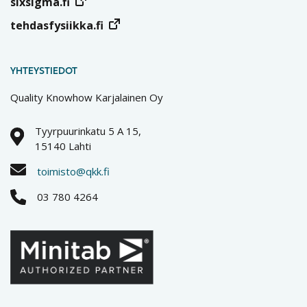
sixsigma.fi
tehdasfysiikka.fi
YHTEYSTIEDOT
Quality Knowhow Karjalainen Oy
Tyyrpuurinkatu 5 A 15,
15140 Lahti
toimisto@qkk.fi
03 780 4264