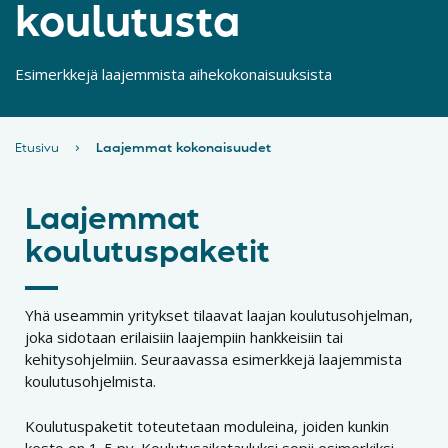
koulutusta
Esimerkkejä laajemmista aihekokonaisuuksista
Etusivu
›
Laajemmat kokonaisuudet
Laajemmat
koulutuspaketit
Yhä useammin yritykset tilaavat laajan koulutusohjelman,
joka sidotaan erilaisiin laajempiin hankkeisiin tai
kehitysohjelmiin. Seuraavassa esimerkkejä laajemmista
koulutusohjelmista.
Koulutuspaketit toteutetaan moduleina, joiden kunkin
kesto on 1-5 pv. Koulutusaikatauluksi sopii esimerkiksi