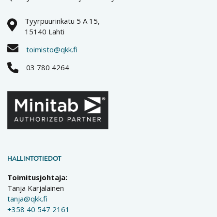
Tyyrpuurinkatu 5 A 15,
15140 Lahti
toimisto@qkk.fi
03 780 4264
HALLINTOTIEDOT
Toimitusjohtaja:
Tanja Karjalainen
tanja@qkk.fi
+358 40 547 2161