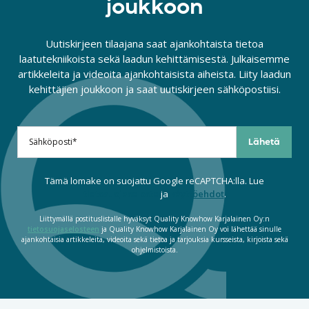
joukkoon
Uutiskirjeen tilaajana saat ajankohtaista tietoa
laatutekniikoista sekä laadun kehittämisestä. Julkaisemme
artikkeleita ja videoita ajankohtaisista aiheista. Liity laadun
kehittäjien joukkoon ja saat uutiskirjeen sähköpostiisi.
Tämä lomake on suojattu Google reCAPTCHA:lla. Lue
tietosuojaseloste
ja
käyttöehdot
.
Liittymällä postituslistalle hyväksyt Quality Knowhow Karjalainen Oy:n
tietosuojaselosteen
ja Quality Knowhow Karjalainen Oy voi lähettää sinulle
ajankohtaisia artikkeleita, videoita sekä tietoa ja tarjouksia kursseista, kirjoista sekä
ohjelmistoista.