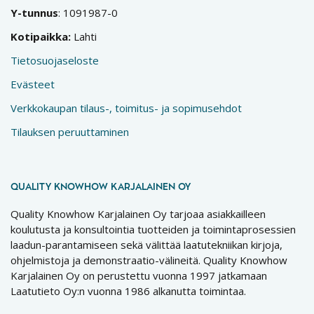
Y-tunnus
: 1091987-0
Kotipaikka:
Lahti
Tietosuojaseloste
Evästeet
Verkkokaupan tilaus-, toimitus- ja sopimusehdot
Tilauksen peruuttaminen
QUALITY KNOWHOW KARJALAINEN OY
Quality Knowhow Karjalainen Oy tarjoaa asiakkailleen
koulutusta ja konsultointia tuotteiden ja toimintaprosessien
laadun-parantamiseen sekä välittää laatutekniikan kirjoja,
ohjelmistoja ja demonstraatio-välineitä. Quality Knowhow
Karjalainen Oy on perustettu vuonna 1997 jatkamaan
Laatutieto Oy:n vuonna 1986 alkanutta toimintaa.