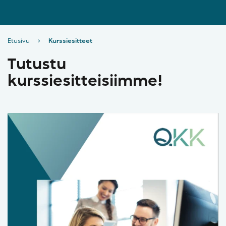
Etusivu
›
Kurssiesitteet
Tutustu
kurssiesitteisiimme!