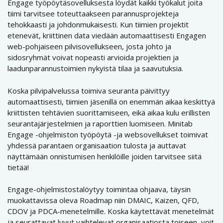
Engage työpöytäsovelluksesta löydät kaikki työkalut joita
tiimi tarvitsee toteuttaakseen parannusprojekteja
tehokkaasti ja johdonmukaisesti. Kun tiimien projektit
etenevät, kriittinen data viedään automaattisesti Engagen
web-pohjaiseen pilvisovellukseen, josta johto ja
sidosryhmät voivat nopeasti arvioida projektien ja
laadunparannustoimien nykyistä tilaa ja saavutuksia.
Koska pilvipalvelussa toimiva seuranta päivittyy
automaattisesti, tiimien jäsenillä on enemmän aikaa keskittyä
kriittisten tehtävien suorittamiseen, eikä aikaa kulu erillisten
seurantajärjestelmien ja raporttien luomiseen. Minitab
Engage -ohjelmiston työpöytä -ja websovellukset toimivat
yhdessä parantaen organisaation tulosta ja auttavat
näyttämään onnistumisen henkilöille joiden tarvitsee siitä
tietää!
Engage-ohjelmistostalöytyy toimintaa ohjaava, täysin
muokattavissa oleva Roadmap niin DMAIC, Kaizen, QFD,
CDOV ja PDCA-menetelmille. Koska käytettävät menetelmät
ja seurattavat luvut vaihtelevat organisaatiosta toiseen, voit