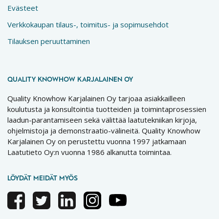
Evästeet
Verkkokaupan tilaus-, toimitus- ja sopimusehdot
Tilauksen peruuttaminen
QUALITY KNOWHOW KARJALAINEN OY
Quality Knowhow Karjalainen Oy tarjoaa asiakkailleen
koulutusta ja konsultointia tuotteiden ja toimintaprosessien
laadun-parantamiseen sekä välittää laatutekniikan kirjoja,
ohjelmistoja ja demonstraatio-välineitä. Quality Knowhow
Karjalainen Oy on perustettu vuonna 1997 jatkamaan
Laatutieto Oy:n vuonna 1986 alkanutta toimintaa.
LÖYDÄT MEIDÄT MYÖS
Facebook
Twitter
Linkedin
Instagram
Youtube