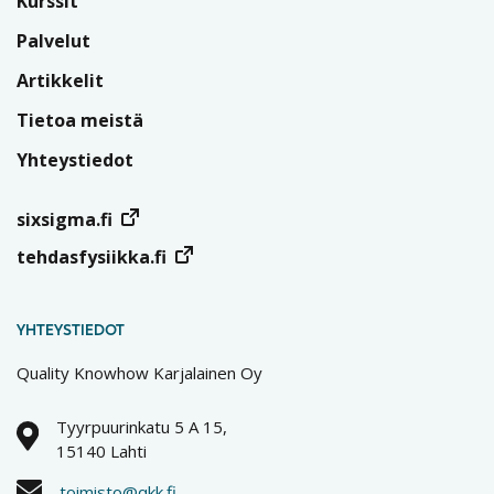
Kurssit
Palvelut
Artikkelit
Tietoa meistä
Yhteystiedot
sixsigma.fi
tehdasfysiikka.fi
YHTEYSTIEDOT
Quality Knowhow Karjalainen Oy
Tyyrpuurinkatu 5 A 15,
15140 Lahti
toimisto@qkk.fi