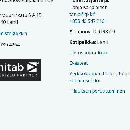
 Knowhow Karjalainen Oy
Toimitusjohtaja:
Tanja Karjalainen
tanja@qkk.fi
rpuurinkatu 5 A 15,
+358 40 547 2161
40 Lahti
Y-tunnus
: 1091987-0
imisto@qkk.fi
Kotipaikka:
Lahti
 780 4264
Tietosuojaseloste
Evästeet
Verkkokaupan tilaus-, toimi
sopimusehdot
Tilauksen peruuttaminen