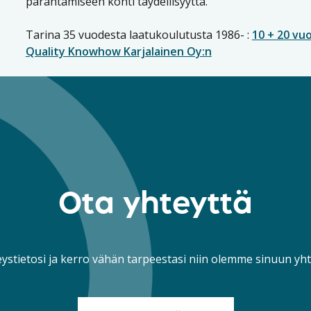
parantamiseen kohti täydellisyyttä.
Tarina 35 vuodesta laatukoulutusta 1986- :
10 + 20 vu
Quality Knowhow Karjalainen Oy:n
Ota yhteyttä
eystietosi ja kerro vähän tarpeestasi niin olemme sinuun yh