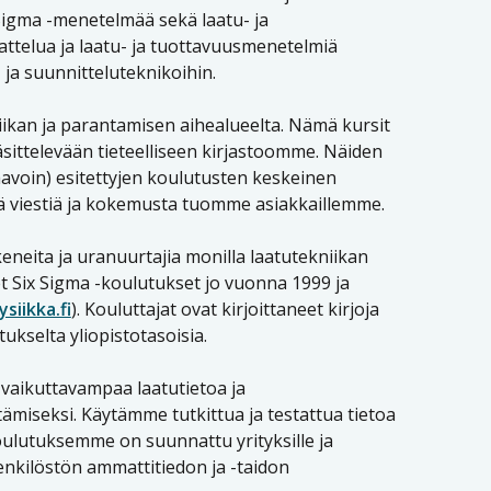
 Sigma -menetelmää sekä laatu- ja
jattelua ja laatu- ja tuottavuusmenetelmiä
 ja suunnitteluteknikoihin.
kniikan ja parantamisen aihealueelta. Nämä kursit
äsittelevään tieteelliseen kirjastoomme. Näiden
kaavoin) esitettyjen koulutusten keskeinen
 viestiä ja kokemusta tuomme asiakkaillemme.
eneita ja uranuurtajia monilla laatutekniikan
t Six Sigma -koulutukset jo vuonna 1999 ja
iikka.fi
). Kouluttajat ovat kirjoittaneet kirjoja
ukselta yliopistotasoisia.
vaikuttavampaa laatutietoa ja
ämiseksi. Käytämme tutkittua ja testattua tietoa
oulutuksemme on suunnattu yrityksille ja
henkilöstön ammattitiedon ja -taidon