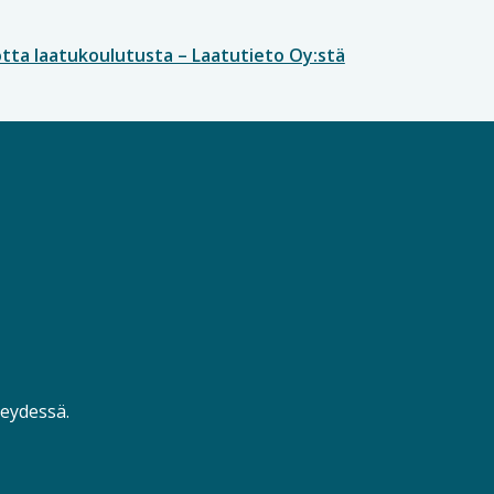
otta laatukoulutusta – Laatutieto Oy:stä
teydessä.