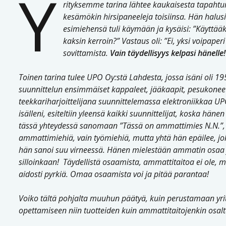
Y
rityksemme tarina lähtee kaukaisesta tapahtum
kesämökin hirsipaneeleja toisiinsa. Hän halus
esimiehensä tuli käymään ja kysäisi: ”Käyttää
kaksin kerroin?” Vastaus oli: ”Ei, yksi voipaperi
sovittamista.
Vain täydellisyys kelpasi hänelle
Toinen tarina tulee UPO Oy:stä Lahdesta, jossa isäni oli 1
suunnittelun ensimmäiset kappaleet, jääkaapit, pesukoneet, 
teekkariharjoittelijana suunnittelemassa elektroniikkaa U
isälleni, esiteltiin yleensä kaikki suunnittelijat, koska häne
tässä yhteydessä sanomaan ”Tässä on ammattimies N.N.”, is
ammattimiehiä, vain työmiehiä, mutta yhtä hän epäilee, jo
hän sanoi suu virneessä. Hänen mielestään ammatin osaa ja 
silloinkaan! Täydellistä osaamista, ammattitaitoa ei ole, m
aidosti pyrkiä. Omaa osaamista voi ja pitää parantaa!
Voiko tältä pohjalta muuhun päätyä, kuin perustamaan yr
opettamiseen niin tuotteiden kuin ammattitaitojenkin osal