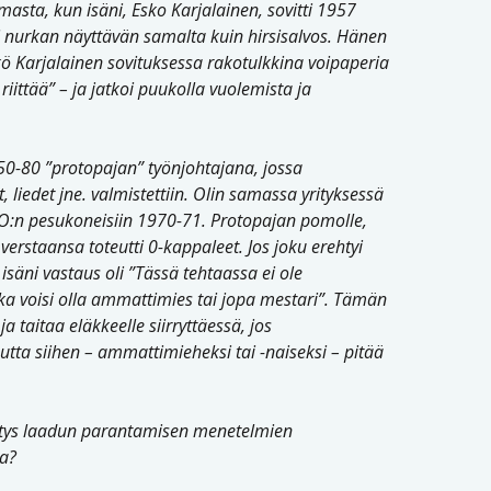
asta, kun isäni, Esko Karjalainen, sovitti 1957
i nurkan näyttävän samalta kuin hirsisalvos. Hänen
kö Karjalainen sovituksessa rakotulkkina voipaperia
 riittää” – ja jatkoi puukolla vuolemista ja
!
950-80 ”protopajan” työnjohtajana, jossa
liedet jne. valmistettiin. Olin samassa yrityksessä
PO:n pesukoneisiin 1970-71. Protopajan pomolle,
n verstaansa toteutti 0-kappaleet. Jos joku erehtyi
äni vastaus oli ”Tässä tehtaassa ei ole
ka voisi olla ammattimies tai jopa mestari”. Tämän
taitaa eläkkeelle siirryttäessä, jos
utta siihen – ammattimieheksi tai -naiseksi – pitää
itys laadun parantamisen menetelmien
ta?