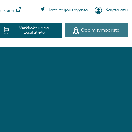
Käyttäjätili
Jätä tarjouspyyntö
iikka.fi
Verkkokauppa
Oppimisympäristö
Laatutieto