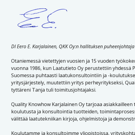
DI Eero E. Karjalainen, QKK Oy:n hallituksen puheenjohtaja
Otaniemessä vietettyjen vuosien ja 15 vuoden työkoke
vuonna 1986, kun Laatutieto Oy perustettiin yhdessä P
Suomessa puhtaasti laatukonsultointiin ja -koulutuksee
yritysjärjestely, muutettiin yritys perheyritykseksi, Qu
tyttäreni Tanja tuli toimitusjohtajaksi.
Quality Knowhow Karjalainen Oy tarjoaa asiakkailleen ti
koulutusta ja konsultointia tuotteiden, toimintapros
välittää laatutekniikan kirjoja, ohjelmistoja ja demonst
Koulutamme ja konsultoimme yliopistoissa, yrityskohtais