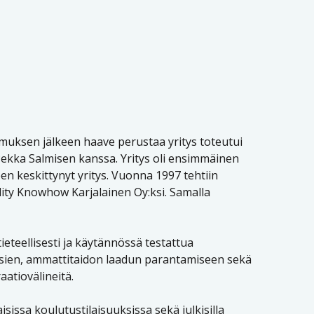
muksen jälkeen haave perustaa yritys toteutui
ekka Salmisen kanssa. Yritys oli ensimmäinen
n keskittynyt yritys. Vuonna 1997 tehtiin
ality Knowhow Karjalainen Oy:ksi. Samalla
eteellisesti ja käytännössä testattua
essien, ammattitaidon laadun parantamiseen sekä
raatiovälineitä.
issa koulutustilaisuuksissa sekä julkisilla