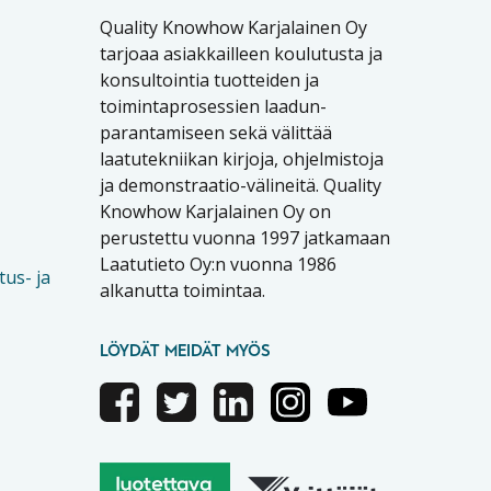
Quality Knowhow Karjalainen Oy
tarjoaa asiakkailleen koulutusta ja
konsultointia tuotteiden ja
toimintaprosessien laadun-
parantamiseen sekä välittää
laatutekniikan kirjoja, ohjelmistoja
ja demonstraatio-välineitä. Quality
Knowhow Karjalainen Oy on
perustettu vuonna 1997 jatkamaan
Laatutieto Oy:n vuonna 1986
tus- ja
alkanutta toimintaa.
LÖYDÄT MEIDÄT MYÖS
Facebook
Twitter
Linkedin
Instagram
Youtube