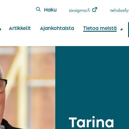
Haku
sixsigma.fi
tehdasfys
Artikkelit
Ajankohtaista
Tietoa meistä
Tarina