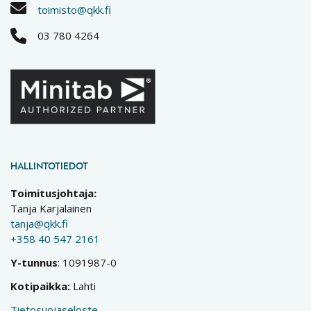
toimisto@qkk.fi
03 780 4264
HALLINTOTIEDOT
Toimitusjohtaja:
Tanja Karjalainen
tanja@qkk.fi
+358 40 547 2161
Y-tunnus
: 1091987-0
Kotipaikka:
Lahti
Tietosuojaseloste