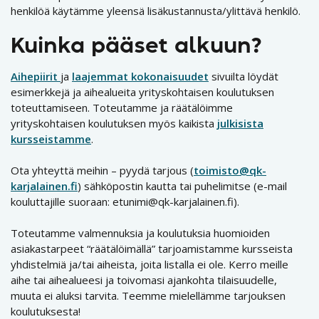
henkilöä käytämme yleensä lisäkustannusta/ylittävä henkilö.
Kuinka pääset alkuun?
Aihepiirit
ja
laajemmat kokonaisuudet
sivuilta löydät
esimerkkejä ja aihealueita yrityskohtaisen koulutuksen
toteuttamiseen. Toteutamme ja räätälöimme
yrityskohtaisen koulutuksen myös kaikista
julkisista
kursseistamme
.
Ota yhteyttä meihin – pyydä tarjous (
toimisto@qk-
karjalainen.fi
) sähköpostin kautta tai puhelimitse (e-mail
kouluttajille suoraan: etunimi@qk-karjalainen.fi).
Toteutamme valmennuksia ja koulutuksia huomioiden
asiakastarpeet “räätälöimällä” tarjoamistamme kursseista
yhdistelmiä ja/tai aiheista, joita listalla ei ole. Kerro meille
aihe tai aihealueesi ja toivomasi ajankohta tilaisuudelle,
muuta ei aluksi tarvita. Teemme mielellämme tarjouksen
koulutuksesta!