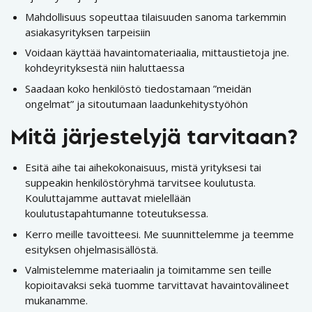
Mahdollisuus sopeuttaa tilaisuuden sanoma tarkemmin
asiakasyrityksen tarpeisiin
Voidaan käyttää havaintomateriaalia, mittaustietoja jne.
kohdeyrityksestä niin haluttaessa
Saadaan koko henkilöstö tiedostamaan ”meidän
ongelmat” ja sitoutumaan laadunkehitystyöhön
Mitä järjestelyjä tarvitaan?
Esitä aihe tai aihekokonaisuus, mistä yrityksesi tai
suppeakin henkilöstöryhmä tarvitsee koulutusta.
Kouluttajamme auttavat mielellään
koulutustapahtumanne toteutuksessa.
Kerro meille tavoitteesi. Me suunnittelemme ja teemme
esityksen ohjelmasisällöstä.
Valmistelemme materiaalin ja toimitamme sen teille
kopioitavaksi sekä tuomme tarvittavat havaintovälineet
mukanamme.