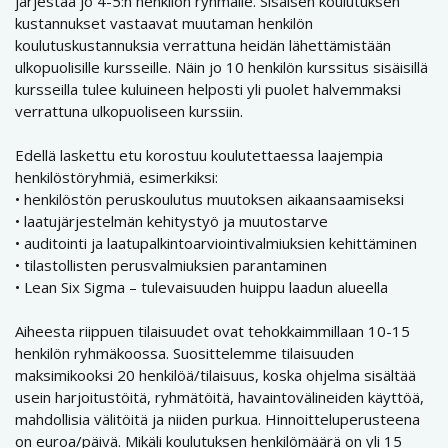
järjestää jo 4-5:n henkilön ryhmälle. Sisäisen koulutuksen
kustannukset vastaavat muutaman henkilön
koulutuskustannuksia verrattuna heidän lähettämistään
ulkopuolisille kursseille. Näin jo 10 henkilön kurssitus sisäisillä
kursseilla tulee kuluineen helposti yli puolet halvemmaksi
verrattuna ulkopuoliseen kurssiin.
Edellä laskettu etu korostuu koulutettaessa laajempia
henkilöstöryhmiä, esimerkiksi:
• henkilöstön peruskoulutus muutoksen aikaansaamiseksi
• laatujärjestelmän kehitystyö ja muutostarve
• auditointi ja laatupalkintoarviointivalmiuksien kehittäminen
• tilastollisten perusvalmiuksien parantaminen
• Lean Six Sigma – tulevaisuuden huippu laadun alueella
Aiheesta riippuen tilaisuudet ovat tehokkaimmillaan 10-15
henkilön ryhmäkoossa. Suosittelemme tilaisuuden
maksimikooksi 20 henkilöä/tilaisuus, koska ohjelma sisältää
usein harjoitustöitä, ryhmätöitä, havaintovälineiden käyttöä,
mahdollisia välitöitä ja niiden purkua. Hinnoitteluperusteena
on euroa/päivä. Mikäli koulutuksen henkilömäärä on yli 15