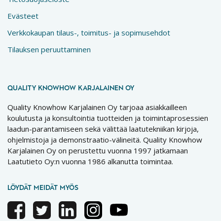
Evästeet
Verkkokaupan tilaus-, toimitus- ja sopimusehdot
Tilauksen peruuttaminen
QUALITY KNOWHOW KARJALAINEN OY
Quality Knowhow Karjalainen Oy tarjoaa asiakkailleen
koulutusta ja konsultointia tuotteiden ja toimintaprosessien
laadun-parantamiseen sekä välittää laatutekniikan kirjoja,
ohjelmistoja ja demonstraatio-välineitä. Quality Knowhow
Karjalainen Oy on perustettu vuonna 1997 jatkamaan
Laatutieto Oy:n vuonna 1986 alkanutta toimintaa.
LÖYDÄT MEIDÄT MYÖS
Facebook
Twitter
Linkedin
Instagram
Youtube