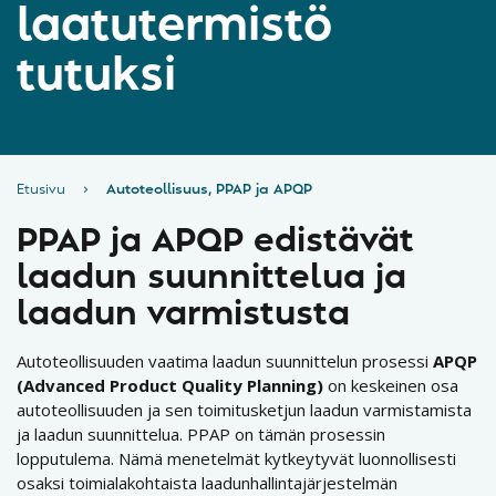
laatutermistö
tutuksi
Etusivu
›
Autoteollisuus, PPAP ja APQP
PPAP ja APQP edistävät
laadun suunnittelua ja
laadun varmistusta
Autoteollisuuden vaatima laadun suunnittelun prosessi
APQP
(Advanced Product Quality Planning)
on keskeinen osa
autoteollisuuden ja sen toimitusketjun laadun varmistamista
ja laadun suunnittelua. PPAP on tämän prosessin
lopputulema. Nämä menetelmät kytkeytyvät luonnollisesti
osaksi toimialakohtaista laadunhallintajärjestelmän