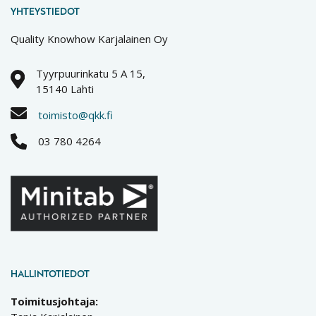
YHTEYSTIEDOT
Quality Knowhow Karjalainen Oy
Tyyrpuurinkatu 5 A 15,
15140 Lahti
toimisto@qkk.fi
03 780 4264
HALLINTOTIEDOT
Toimitusjohtaja: