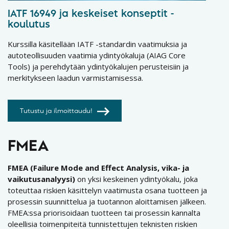
IATF 16949 ja keskeiset konseptit -
koulutus
Kurssilla käsitellään IATF -standardin vaatimuksia ja
autoteollisuuden vaatimia ydintyökaluja (AIAG Core
Tools) ja perehdytään ydintyökalujen perusteisiin ja
merkitykseen laadun varmistamisessa.
Tutustu ja ilmoittaudu!
FMEA
FMEA (Failure Mode and Effect Analysis, vika- ja
vaikutusanalyysi)
on yksi keskeinen ydintyökalu, joka
toteuttaa riskien käsittelyn vaatimusta osana tuotteen ja
prosessin suunnittelua ja tuotannon aloittamisen jälkeen.
FMEA:ssa priorisoidaan tuotteen tai prosessin kannalta
oleellisia toimenpiteitä tunnistettujen teknisten riskien