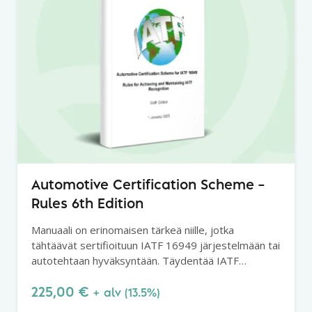
Automotive Certification Scheme –
Rules 6th Edition
Manuaali on erinomaisen tärkeä niille, jotka
tähtäävät sertifioituun IATF 16949 järjestelmään tai
autotehtaan hyväksyntään. Täydentää IATF
manuaalia vaatimusten ja menettelyjen osalta.
225,00
€
+ alv (13.5%)