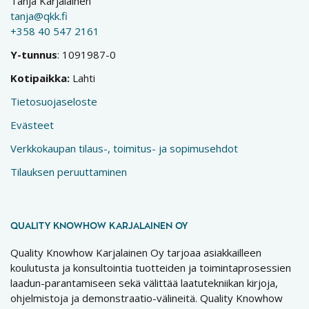
Tanja Karjalainen
tanja@qkk.fi
+358 40 547 2161
Y-tunnus
: 1091987-0
Kotipaikka:
Lahti
Tietosuojaseloste
Evästeet
Verkkokaupan tilaus-, toimitus- ja sopimusehdot
Tilauksen peruuttaminen
QUALITY KNOWHOW KARJALAINEN OY
Quality Knowhow Karjalainen Oy tarjoaa asiakkailleen
koulutusta ja konsultointia tuotteiden ja toimintaprosessien
laadun-parantamiseen sekä välittää laatutekniikan kirjoja,
ohjelmistoja ja demonstraatio-välineitä. Quality Knowhow