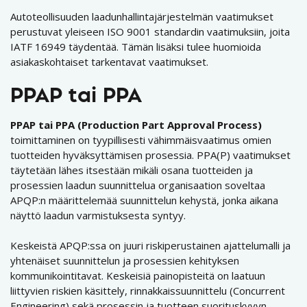
Autoteollisuuden laadunhallintajärjestelmän vaatimukset
perustuvat yleiseen ISO 9001 standardin vaatimuksiin, joita
IATF 16949 täydentää. Tämän lisäksi tulee huomioida
asiakaskohtaiset tarkentavat vaatimukset.
PPAP tai PPA
PPAP tai PPA (Production Part Approval Process)
toimittaminen on tyypillisesti vähimmäisvaatimus omien
tuotteiden hyväksyttämisen prosessia. PPA(P) vaatimukset
täytetään lähes itsestään mikäli osana tuotteiden ja
prosessien laadun suunnittelua organisaation soveltaa
APQP:n määrittelemää suunnittelun kehystä, jonka aikana
näyttö laadun varmistuksesta syntyy.
Keskeistä APQP:ssa on juuri riskiperustainen ajattelumalli ja
yhtenäiset suunnittelun ja prosessien kehityksen
kommunikointitavat. Keskeisiä painopisteitä on laatuun
liittyvien riskien käsittely, rinnakkaissuunnittelu (Concurrent
Engineering) sekä prosessin ja tuotteen suorituskyvyn