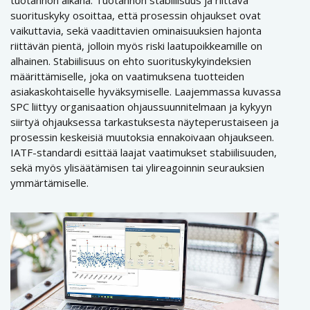
tuotannon aikana. Tuotannon stabiilisuus ja riittävä
suorituskyky osoittaa, että prosessin ohjaukset ovat
vaikuttavia, sekä vaadittavien ominaisuuksien hajonta
riittävän pientä, jolloin myös riski laatupoikkeamille on
alhainen. Stabiilisuus on ehto suorituskykyindeksien
määrittämiselle, joka on vaatimuksena tuotteiden
asiakaskohtaiselle hyväksymiselle. Laajemmassa kuvassa
SPC liittyy organisaation ohjaussuunnitelmaan ja kykyyn
siirtyä ohjauksessa tarkastuksesta näyteperustaiseen ja
prosessin keskeisiä muutoksia ennakoivaan ohjaukseen.
IATF-standardi esittää laajat vaatimukset stabiilisuuden,
sekä myös ylisäätämisen tai ylireagoinnin seurauksien
ymmärtämiselle.