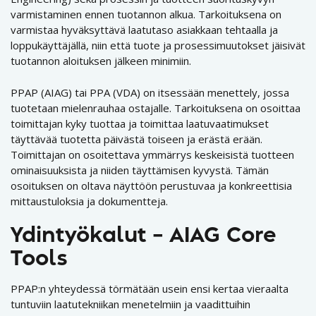
varmistaminen ennen tuotannon alkua. Tarkoituksena on
varmistaa hyväksyttävä laatutaso asiakkaan tehtaalla ja
loppukäyttäjällä, niin että tuote ja prosessimuutokset jäisivät
tuotannon aloituksen jälkeen minimiin.
PPAP (AIAG) tai PPA (VDA) on itsessään menettely, jossa
tuotetaan mielenrauhaa ostajalle. Tarkoituksena on osoittaa
toimittajan kyky tuottaa ja toimittaa laatuvaatimukset
täyttävää tuotetta päivästä toiseen ja erästä erään.
Toimittajan on osoitettava ymmärrys keskeisistä tuotteen
ominaisuuksista ja niiden täyttämisen kyvystä. Tämän
osoituksen on oltava näyttöön perustuvaa ja konkreettisia
mittaustuloksia ja dokumentteja.
Ydintyökalut – AIAG Core
Tools
PPAP:n yhteydessä törmätään usein ensi kertaa vieraalta
tuntuviin laatutekniikan menetelmiin ja vaadittuihin