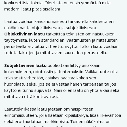
konkreettisia toimia. Oleellista on ensin ymmärtää mitä
moderni laatu pitää sisällään!
Laatua voidaan kansanomaisesti tarkastella kahdesta eri
näkökulmasta objektiivisesta ja subjektiivisesta.
Objektiivinen laatu
tarkoittaa teknisten ominaisuuksien
täyttymistä, kuten standardien, vaatimusten ja mittausten
perusteella arvioitua virheettömyyttä. Tällöin laatu voidaan
todeta faktojen ja mitattavien suureiden perusteella.
Subjektiivinen laatu
puolestaan liittyy asiakkaan
kokemukseen, odotuksiin ja tuntemuksiin. Vaikka tuote olisi
teknisesti virheetön, asiakas saattaa kokea sen
huonolaatuiseksi, jos se ei vastaa hänen tarpeitaan tai jos
käyttö ei tunnu sujuvalta. Näin ollen laatu on yhtä aikaa sekä
mitattava että koettava asia.
Laatutekniikassa laatu jaetaan ominaispiirteen
erinomaisuuteen, jolla haetaan kilpailukykyä, lisää liikevaihtoa
sekä erottaudutaan markkinoista. Toinen näkökulma on