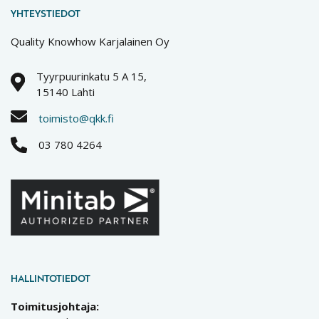
YHTEYSTIEDOT
Quality Knowhow Karjalainen Oy
Tyyrpuurinkatu 5 A 15,
15140 Lahti
toimisto@qkk.fi
03 780 4264
HALLINTOTIEDOT
Toimitusjohtaja: