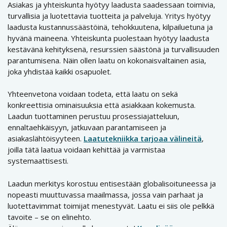
Asiakas ja yhteiskunta hyötyy laadusta saadessaan toimivia,
turvallisia ja luotettavia tuotteita ja palveluja. Yritys hyötyy
laadusta kustannussäästöinä, tehokkuutena, kilpailuetuna ja
hyvänä maineena. Yhteiskunta puolestaan hyötyy laadusta
kestävänä kehityksenä, resurssien säästönä ja turvallisuuden
parantumisena. Näin ollen laatu on kokonaisvaltainen asia,
joka yhdistää kaikki osapuolet.
Yhteenvetona voidaan todeta, että laatu on sekä
konkreettisia ominaisuuksia että asiakkaan kokemusta.
Laadun tuottaminen perustuu prosessiajatteluun,
ennaltaehkäisyyn, jatkuvaan parantamiseen ja
asiakaslähtöisyyteen.
Laatutekniikka tarjoaa välineitä
,
joilla tätä laatua voidaan kehittää ja varmistaa
systemaattisesti.
Laadun merkitys korostuu entisestään globalisoituneessa ja
nopeasti muuttuvassa maailmassa, jossa vain parhaat ja
luotettavimmat toimijat menestyvät. Laatu ei siis ole pelkkä
tavoite – se on elinehto.