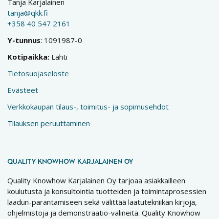
Tanja Karjalainen
tanja@qkk.fi
+358 40 547 2161
Y-tunnus
: 1091987-0
Kotipaikka:
Lahti
Tietosuojaseloste
Evästeet
Verkkokaupan tilaus-, toimitus- ja sopimusehdot
Tilauksen peruuttaminen
QUALITY KNOWHOW KARJALAINEN OY
Quality Knowhow Karjalainen Oy tarjoaa asiakkailleen
koulutusta ja konsultointia tuotteiden ja toimintaprosessien
laadun-parantamiseen sekä välittää laatutekniikan kirjoja,
ohjelmistoja ja demonstraatio-välineitä. Quality Knowhow