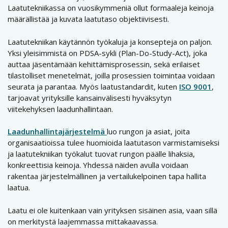
Laatutekniikassa on vuosikymmeniä ollut formaaleja keinoja
määrällistää ja kuvata laatutaso objektiivisesti.
Laatutekniikan käytännön työkaluja ja konsepteja on paljon.
Yksi yleisimmistä on PDSA-sykli (Plan-Do-Study-Act), joka
auttaa jäsentämään kehittämisprosessin, sekä erilaiset
tilastolliset menetelmät, joilla prosessien toimintaa voidaan
seurata ja parantaa. Myös laatustandardit, kuten
I
SO 9001
,
tarjoavat yrityksille kansainvälisesti hyväksytyn
viitekehyksen laadunhallintaan.
Laadunhallintajärjestelmä
luo rungon ja asiat, joita
organisaatioissa tulee huomioida laatutason varmistamiseksi
ja laatutekniikan työkalut tuovat rungon päälle lihaksia,
konkreettisia keinoja. Yhdessä näiden avulla voidaan
rakentaa järjestelmällinen ja vertailukelpoinen tapa hallita
laatua.
Laatu ei ole kuitenkaan vain yrityksen sisäinen asia, vaan sillä
on merkitystä laajemmassa mittakaavassa.