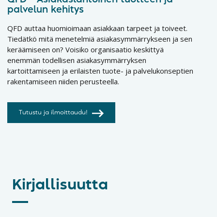
palvelun kehitys
QFD auttaa huomioimaan asiakkaan tarpeet ja toiveet.
Tiedätkö mitä menetelmiä asiakasymmärrykseen ja sen
keräämiseen on? Voisiko organisaatio keskittyä
enemmän todellisen asiakasymmärryksen
kartoittamiseen ja erilaisten tuote- ja palvelukonseptien
rakentamiseen niiden perusteella.
Tutustu ja ilmoittaudu!
Kirjallisuutta