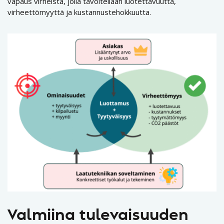
vapaus virheistä, jolla tavoitellaan luotettavuutta,
virheettömyyttä ja kustannustehokkuutta.
Valmiina tulevaisuuden