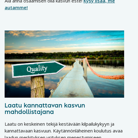
Älä anna osaamisen olla kasvun este!
Kysy lisää, me
autamme!
Laatu kannattavan kasvun
mahdollistajana
Laatu on keskeinen tekijä kestävään kilpailukykyyn ja
kannattavaan kasvuun. Käytännönläheinen koulutus avaa
laadun merkityksen yrityksen menestymiseen.