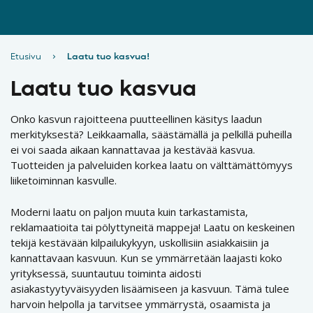
Etusivu
›
Laatu tuo kasvua!
Laatu tuo kasvua
Onko kasvun rajoitteena puutteellinen käsitys laadun
merkityksestä? Leikkaamalla, säästämällä ja pelkillä puheilla
ei voi saada aikaan kannattavaa ja kestävää kasvua.
Tuotteiden ja palveluiden korkea laatu on välttämättömyys
liiketoiminnan kasvulle.
Moderni laatu on paljon muuta kuin tarkastamista,
reklamaatioita tai pölyttyneitä mappeja! Laatu on keskeinen
tekijä kestävään kilpailukykyyn, uskollisiin asiakkaisiin ja
kannattavaan kasvuun. Kun se ymmärretään laajasti koko
yrityksessä, suuntautuu toiminta aidosti
asiakastyytyväisyyden lisäämiseen ja kasvuun. Tämä tulee
harvoin helpolla ja tarvitsee ymmärrystä, osaamista ja