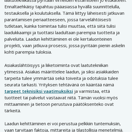
laatutekniikassa pyritään virheiden estämiseen jo etukäteen.
Ennaltaehkäisy tapahtuu pääasiassa hyvällä suunnittelulla,
testauksella ja koulutuksella. Tämä liittyy läheisesti jatkuvan
parantamisen periaatteeseen, jossa tarvelähtöisesti
tutkitaan, kuinka toimintaa tulisi muuttaa, että siitä tulisi
laadukkaampi ja tuottaisi laadultaan parempia tuotteita ja
palveluita. Laadun kehittäminen ei ole kertaluonteinen
projekti, vaan jatkuva prosessi, jossa pyritään pienin askelin
kohti parempia tuloksia.
Asiakaslähtöisyys ja liiketoiminta ovat laatutekniikan
ytimessä. Asiakas määrittelee laadun, ja siksi asiakkaiden
tarpeita tulee ymmärtää sekä toiveita ja odotuksia tulee
seurata tarkasti. Yrityksen tehtävänä on kääntää nämä
tarpeet teknisiksi vaatimuksiksi
ja varmistaa, että
tuotteet tai palvelut vastaavat niitä. Tämän vuoksi myös
mittaaminen ja tietoon perustuva päätöksenteko ovat
tärkeitä.
Laadun kehittäminen ei voi perustua pelkkiin tuntemuksiin,
vaan tarvitaan faktoja, mittareita ja tilastollisia menetelmiä.