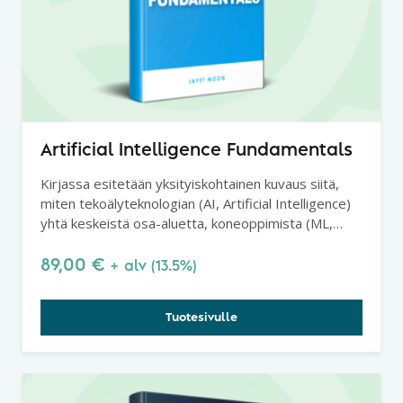
Artificial Intelligence Fundamentals
Kirjassa esitetään yksityiskohtainen kuvaus siitä,
miten tekoälyteknologian (AI, Artificial Intelligence)
yhtä keskeistä osa-aluetta, koneoppimista (ML,
Machine Learning), sovelletaan valmistavan
teollisuuden laadunvalvontaan ja -ohjaukseen.
89,00
€
+ alv (13.5%)
Tuotesivulle