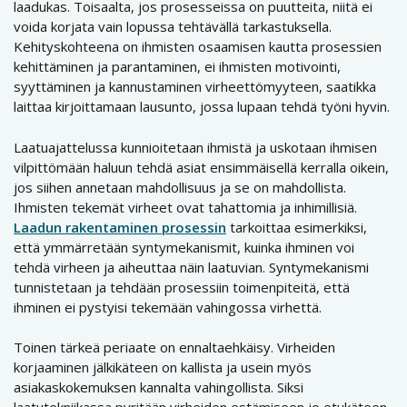
laadukas. Toisaalta, jos prosesseissa on puutteita, niitä ei
voida korjata vain lopussa tehtävällä tarkastuksella.
Kehityskohteena on ihmisten osaamisen kautta prosessien
kehittäminen ja parantaminen, ei ihmisten motivointi,
syyttäminen ja kannustaminen virheettömyyteen, saatikka
laittaa kirjoittamaan lausunto, jossa lupaan tehdä työni hyvin.
Laatuajattelussa kunnioitetaan ihmistä ja uskotaan ihmisen
vilpittömään haluun tehdä asiat ensimmäisellä kerralla oikein,
jos siihen annetaan mahdollisuus ja se on mahdollista.
Ihmisten tekemät virheet ovat tahattomia ja inhimillisiä.
Laadun rakentaminen prosessin
tarkoittaa esimerkiksi,
että ymmärretään syntymekanismit, kuinka ihminen voi
tehdä virheen ja aiheuttaa näin laatuvian. Syntymekanismi
tunnistetaan ja tehdään prosessiin toimenpiteitä, että
ihminen ei pystyisi tekemään vahingossa virhettä.
Toinen tärkeä periaate on ennaltaehkäisy. Virheiden
korjaaminen jälkikäteen on kallista ja usein myös
asiakaskokemuksen kannalta vahingollista. Siksi