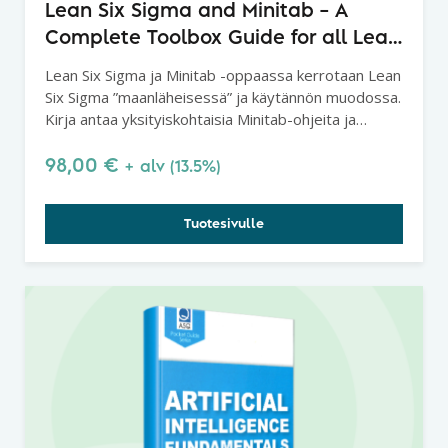
Lean Six Sigma and Minitab – A
Complete Toolbox Guide for all Lean
Six Sigma Practitioners, 8th Edition
Lean Six Sigma ja Minitab -oppaassa kerrotaan Lean
Six Sigma ”maanläheisessä” ja käytännön muodossa.
Kirja antaa yksityiskohtaisia Minitab-ohjeita ja
kuvakaappauksia valikoista ja graaffeista.
98,00
€
+ alv (13.5%)
Tuotesivulle