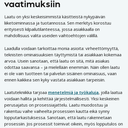
vaatimuksiin
Laatu on yksi keskeisimmistä käsitteistä nykypäivän
liiketoiminnassa ja tuotannossa. Sen merkitys korostuu
erityisesti kilpailutilanteessa, jossa asiakkaalla on
mahdollisuus valita useiden vaihtoehtojen välillä.
Laadulla voidaan tarkoittaa monia asioita: virheettömyyttä,
teknisten ominaisuuksien täyttymistä tai asiakkaan kokemaa
arvoa. Usein sanotaan, että laatu on sitä, mitä asiakas
odottaa saavansa – ja mielellään enemmän. Näin ollen laatu
ei ole vain tuotteen tai palvelun sisäinen ominaisuus, vaan
ennen kaikkea sen kyky vastata asiakkaan tarpeisiin.
Laatutekniikka tarjoaa
menetelmiä ja työkaluja
, joilla laatua
voidaan hallita ja kehittää järjestelmällisesti. Yksi keskeinen
perusajatus on prosessiajattelu. Laatu muodostuu ja
rakentuu vaihe vaiheelta prosessien kautta eikä synny
lopputarkastuksessa. Sanotaan, että laatu rakennetaan
prosessiin. Jos prosessit toimivat oikein, myös lopputulos on