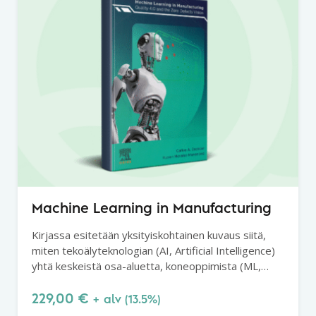
Machine Learning in Manufacturing
Kirjassa esitetään yksityiskohtainen kuvaus siitä,
miten tekoälyteknologian (AI, Artificial Intelligence)
yhtä keskeistä osa-aluetta, koneoppimista (ML,
Machine Learning), sovelletaan valmistavan
teollisuuden laadunvalvontaan ja -ohjaukseen.
229,00
€
+ alv (13.5%)