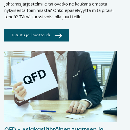
johtamisjärjestelmille tai ovatko ne kaukana omasta
nykyisestä toiminnasta? Onko epäselvyyttä mitä pitäisi
tehdä? Tämä kurssi voisi olla juuri teille!
Tutustu ja ilmoittaudu!
QFD – Asiakaslähtöinen tuotteen ja