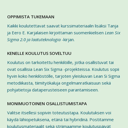
OPPIMISTA TUKEMAAN
Kaikki koulutettavat saavat kurssimateriaalin lisäksi Tanja
ja Eero E. Karjalaisen kirjoittaman suomenkielisen
Lean Six
Sigma 2.0 ja laatuteknologia
-kirjan.
KENELLE KOULUTUS SOVELTUU
Koulutus on tarkoitettu henkilöille, jotka osallistuvat tai
ovat osallisia Lean Six Sigma -projekteissa. Koulutus sopii
hyvin koko henkilöstölle, tarjoten yleiskuvan Lean Si Sigma
metodiikasta, tiimityökaluja ongelmanratkaisuun sekä
pohjatietoja dataperusteiseen parantamiseen.
MONIMUOTOINEN OSALLISTUMISTAPA
Valitse itsellesi sopivin toteutustapa. Koulutuksen voi
käydä lähiopetuksena, etänä tai hybridinä. Postitamme
koulutusmateriaalit sekä striimaamme koulutuspäivät