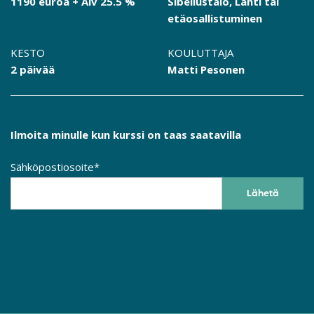
1190 euroa + Alv 25.5 %
Sibeliustalo, Lahti tai
etäosallistuminen
KESTO
KOULUTTAJA
2 päivää
Matti Pesonen
Ilmoita minulle kun kurssi on taas saatavilla
Sähköpostiosoite*