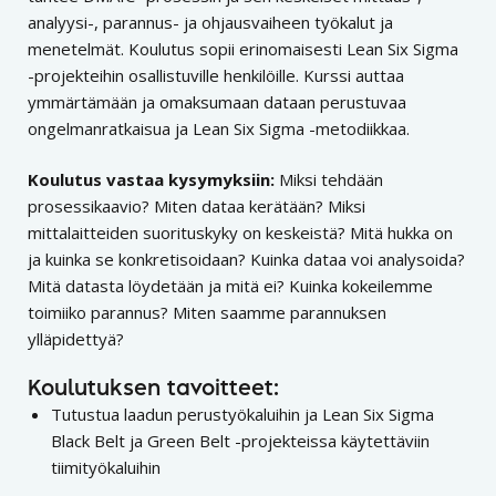
analyysi-, parannus- ja ohjausvaiheen työkalut ja
menetelmät. Koulutus sopii erinomaisesti Lean Six Sigma
-projekteihin osallistuville henkilöille. Kurssi auttaa
ymmärtämään ja omaksumaan dataan perustuvaa
ongelmanratkaisua ja Lean Six Sigma -metodiikkaa.
Koulutus vastaa kysymyksiin:
Miksi tehdään
prosessikaavio? Miten dataa kerätään? Miksi
mittalaitteiden suorituskyky on keskeistä? Mitä hukka on
ja kuinka se konkretisoidaan? Kuinka dataa voi analysoida?
Mitä datasta löydetään ja mitä ei? Kuinka kokeilemme
toimiiko parannus? Miten saamme parannuksen
ylläpidettyä?
Koulutuksen tavoitteet:
Tutustua laadun perustyökaluihin ja Lean Six Sigma
Black Belt ja Green Belt -projekteissa käytettäviin
tiimityökaluihin