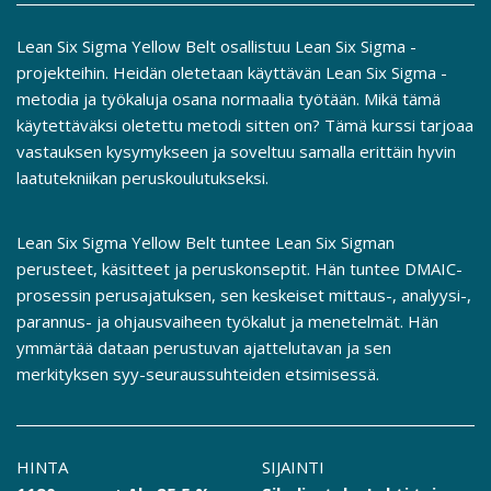
Lean Six Sigma Yellow Belt osallistuu Lean Six Sigma -
projekteihin. Heidän oletetaan käyttävän Lean Six Sigma -
metodia ja työkaluja osana normaalia työtään. Mikä tämä
käytettäväksi oletettu metodi sitten on? Tämä kurssi tarjoaa
vastauksen kysymykseen ja soveltuu samalla erittäin hyvin
laatutekniikan peruskoulutukseksi.
Lean Six Sigma Yellow Belt tuntee Lean Six Sigman
perusteet, käsitteet ja peruskonseptit. Hän tuntee DMAIC-
prosessin perusajatuksen, sen keskeiset mittaus-, analyysi-,
parannus- ja ohjausvaiheen työkalut ja menetelmät. Hän
ymmärtää dataan perustuvan ajattelutavan ja sen
merkityksen syy-seuraussuhteiden etsimisessä.
HINTA
SIJAINTI