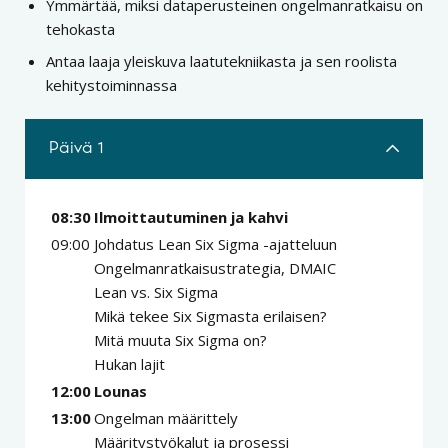
Ymmärtää, miksi dataperusteinen ongelmanratkaisu on
tehokasta
Antaa laaja yleiskuva laatutekniikasta ja sen roolista
kehitystoiminnassa
Päivä 1
08:30
Ilmoittautuminen ja kahvi
09:00
Johdatus Lean Six Sigma -ajatteluun
Ongelmanratkaisustrategia, DMAIC
Lean vs. Six Sigma
Mikä tekee Six Sigmasta erilaisen?
Mitä muuta Six Sigma on?
Hukan lajit
12:00
Lounas
13:00
Ongelman määrittely
Määritystyökalut ja prosessi