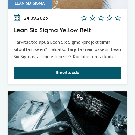
LEAN SIX SIGMA
24.09.2026
Lean Six Sigma Yellow Belt
Tarvitsetko apua Lean Six Sigma -projektitiimin
sitouttamiseen? Haluatko tarjota tiiviin paketin Lean
Six Sigmasta kiinnostuneille? Koulutus on tarkoitettu
henkilöille, jotka osallistuvat tai ovat osallisia Lean
Six Sigma -projekteissa. Kurssi tarjoaa yleiskuvan
Ilmoittaudu
metodiikasta, tiimityökaluja ongelmanratkaisuun
sekä pohjatietoja dataperusteiseen parantamiseen.