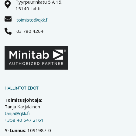
Tyyrpuurinkatu 5 A 15,
15140 Lahti
toimisto@qkk.fi
03 780 4264
HALLINTOTIEDOT
Toimitusjohtaja:
Tanja Karjalainen
tanja@qkk.fi
+358 40 547 2161
Y-tunnus
: 1091987-0