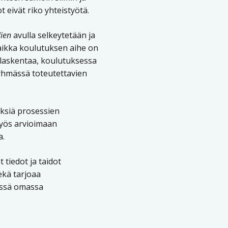
 eivät riko yhteistyötä.
ien
avulla selkeytetään ja
ikka koulutuksen aihe on
 laskentaa, koulutuksessa
ryhmässä toteutettavien
ksiä prosessien
myös arvioimaan
a.
 tiedot ja taidot
ekä tarjoaa
össä omassa