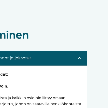
äminen
dat ja jaksotus
dat:
oin.
ta ja kaikkiin osioihin liittyy omaan
arjoitus, johon on saatavilla henkilökohtaista