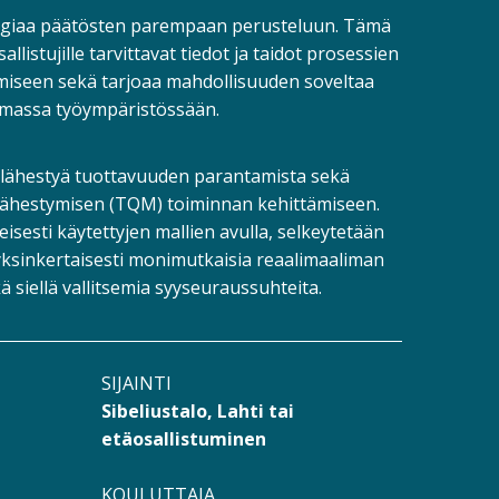
rgiaa päätösten parempaan perusteluun. Tämä
listujille tarvittavat tiedot ja taidot prosessien
ämiseen sekä tarjoaa mahdollisuuden soveltaa
massa työympäristössään.
a lähestyä tuottavuuden parantamista sekä
lähestymisen (TQM) toiminnan kehittämiseen.
eisesti käytettyjen mallien avulla, selkeytetään
sinkertaisesti monimutkaisia reaalimaaliman
ä siellä vallitsemia syyseuraussuhteita.
SIJAINTI
Sibeliustalo, Lahti tai
etäosallistuminen
KOULUTTAJA