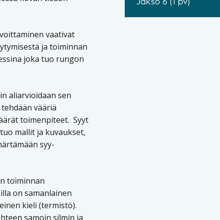
Jakso 6 (1 pv)
voittaminen vaativat
äytymisestä ja toiminnan
essina joka tuo rungon
in aliarvioidaan sen
a tehdään vääriä
äärät toimenpiteet. Syyt
uo mallit ja kuvaukset,
mmärtämään syy-
an toiminnan
killa on samanlainen
nen kieli (termistö).
ohteen samoin silmin ja