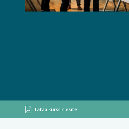
Lataa kurssin esite