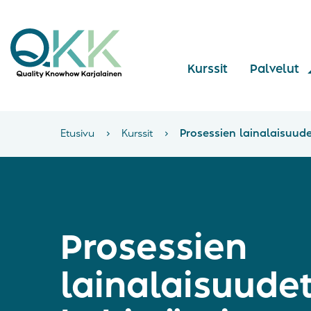
Kurssit
Palvelut
Etusivu
›
Kurssit
›
Prosessien lainalaisuude
Prosessien
lainalaisuudet