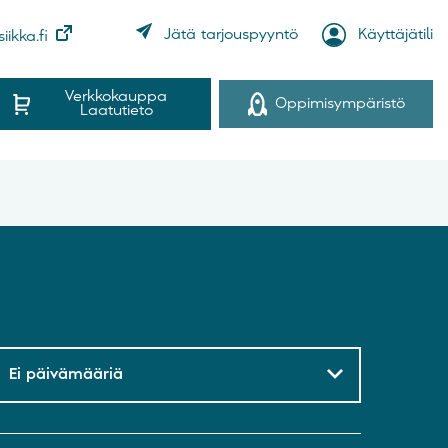
Jätä tarjouspyyntö
Käyttäjätili
iikka.fi
Verkkokauppa
Oppimisympäristö
Laatutieto
Ei päivämääriä