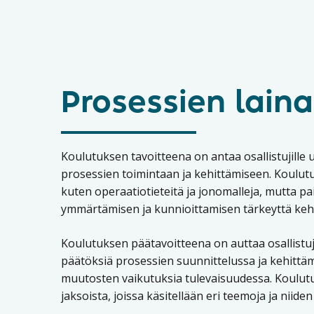
Prosessien lain
Koulutuksen tavoitteena on antaa osallistujille
prosessien toimintaan ja kehittämiseen. Koulutus
kuten operaatiotieteitä ja jonomalleja, mutta p
ymmärtämisen ja kunnioittamisen tärkeyttä kehi
Koulutuksen päätavoitteena on auttaa osallistu
päätöksiä prosessien suunnittelussa ja kehittä
muutosten vaikutuksia tulevaisuudessa. Koulutu
jaksoista, joissa käsitellään eri teemoja ja niid