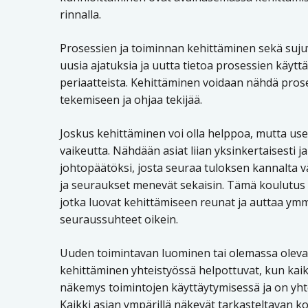
rinnalla.
Prosessien ja toiminnan kehittäminen sekä suju
uusia ajatuksia ja uutta tietoa prosessien käytt
periaatteista. Kehittäminen voidaan nähdä pros
tekemiseen ja ohjaa tekijää.
Joskus kehittäminen voi olla helppoa, mutta use
vaikeutta. Nähdään asiat liian yksinkertaisesti j
johtopäätöksi, josta seuraa tuloksen kannalta v
ja seuraukset menevät sekaisin. Tämä koulutus t
jotka luovat kehittämiseen reunat ja auttaa y
seuraussuhteet oikein.
Uuden toimintavan luominen tai olemassa olev
kehittäminen yhteistyössä helpottuvat, kun kai
näkemys toimintojen käyttäytymisessä ja on yhtei
Kaikki asian ympärillä näkevät tarkasteltavan k