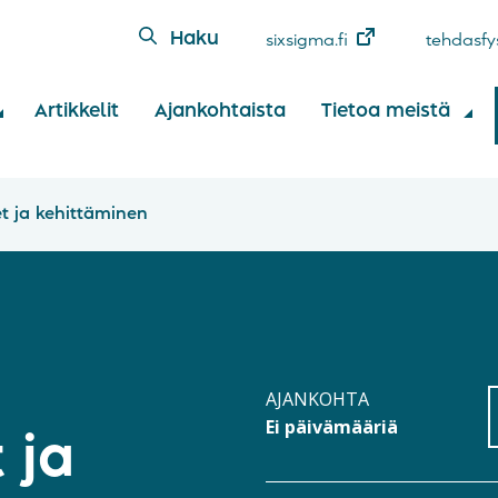
Haku
sixsigma.fi
tehdasfys
Artikkelit
Ajankohtaista
Tietoa meistä
t ja kehittäminen
AJANKOHTA
Ei päivämääriä
 ja