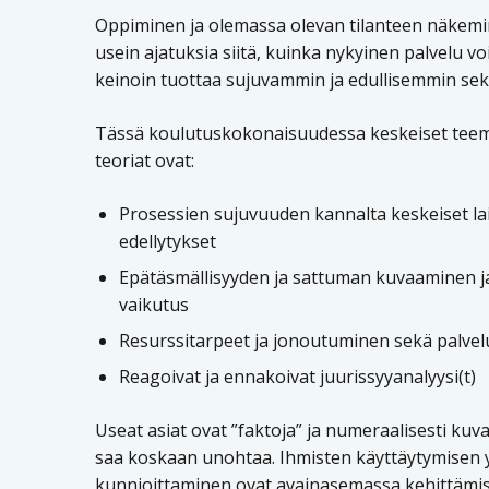
Oppiminen ja olemassa olevan tilanteen näkemi
usein ajatuksia siitä, kuinka nykyinen palvelu v
keinoin tuottaa sujuvammin ja edullisemmin sek
Tässä koulutuskokonaisuudessa keskeiset teemat
teoriat ovat:
Prosessien sujuvuuden kannalta keskeiset lai
edellytykset
Epätäsmällisyyden ja sattuman kuvaaminen j
vaikutus
Resurssitarpeet ja jonoutuminen sekä palvelu
Reagoivat ja ennakoivat juurissyyanalyysi(t)
Useat asiat ovat ”faktoja” ja numeraalisesti kuva
saa koskaan unohtaa. Ihmisten käyttäytymisen
kunnioittaminen ovat avainasemassa kehittämi