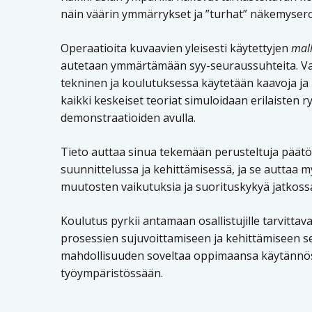
näin väärin ymmärrykset ja ”turhat” näkemyserot
Operaatioita kuvaavien yleisesti käytettyjen
mall
autetaan ymmärtämään syy-seuraussuhteita. Va
tekninen ja koulutuksessa käytetään kaavoja ja
kaikki keskeiset teoriat simuloidaan erilaisten 
demonstraatioiden avulla.
Tieto auttaa sinua tekemään perusteltuja päätö
suunnittelussa ja kehittämisessä, ja se auttaa 
muutosten vaikutuksia ja suorituskykyä jatkoss
Koulutus pyrkii antamaan osallistujille tarvittavat
prosessien sujuvoittamiseen ja kehittämiseen s
mahdollisuuden soveltaa oppimaansa käytänn
työympäristössään.