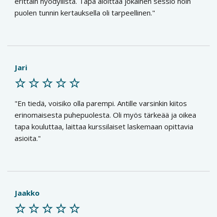
erittäin hyödyllistä. Tapa aloittaa jokainen sessio noin
puolen tunnin kertauksella oli tarpeellinen.
Jari
En tiedä, voisiko olla parempi. Antille varsinkin kiitos
erinomaisesta puhepuolesta. Oli myös tärkeää ja oikea
tapa kouluttaa, laittaa kurssilaiset laskemaan opittavia
asioita.
Jaakko