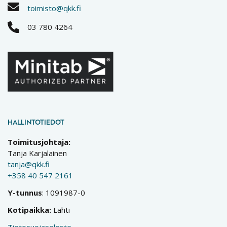
toimisto@qkk.fi
03 780 4264
HALLINTOTIEDOT
Toimitusjohtaja:
Tanja Karjalainen
tanja@qkk.fi
+358 40 547 2161
Y-tunnus
: 1091987-0
Kotipaikka:
Lahti
Tietosuojaseloste