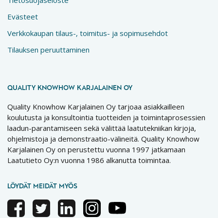
Evästeet
Verkkokaupan tilaus-, toimitus- ja sopimusehdot
Tilauksen peruuttaminen
QUALITY KNOWHOW KARJALAINEN OY
Quality Knowhow Karjalainen Oy tarjoaa asiakkailleen
koulutusta ja konsultointia tuotteiden ja toimintaprosessien
laadun-parantamiseen sekä välittää laatutekniikan kirjoja,
ohjelmistoja ja demonstraatio-välineitä. Quality Knowhow
Karjalainen Oy on perustettu vuonna 1997 jatkamaan
Laatutieto Oy:n vuonna 1986 alkanutta toimintaa.
LÖYDÄT MEIDÄT MYÖS
Facebook
Twitter
Linkedin
Instagram
Youtube