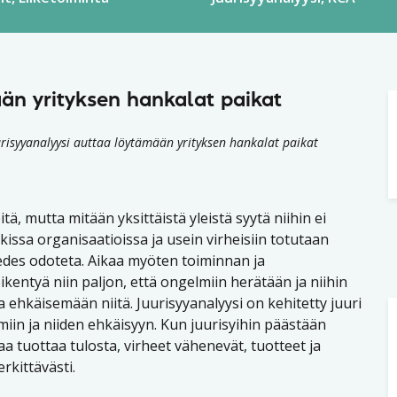
än yrityksen hankalat paikat
urisyyanalyysi auttaa löytämään yrityksen hankalat paikat
ä, mutta mitään yksittäistä yleistä syytä niihin ei
issa organisaatioissa ja usein virheisiin totutaan
ä edes odoteta. Aikaa myöten toiminnan ja
ikentyä niin paljon, että ongelmiin herätään ja niihin
 ehkäisemään niitä. Juurisyyanalyysi on kehitetty juuri
miin ja niiden ehkäisyyn. Kun juurisyihin päästään
aa tuottaa tulosta, virheet vähenevät, tuotteet ja
rkittävästi.