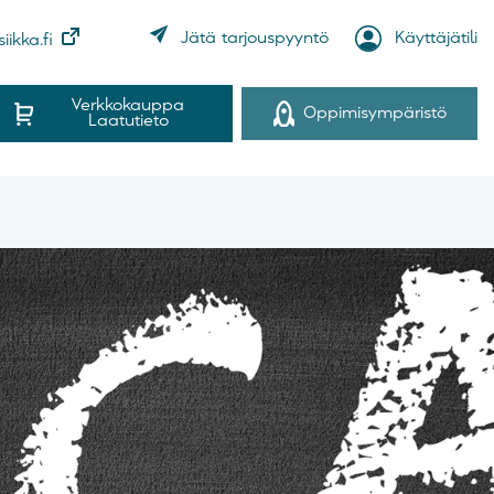
Käyttäjätili
Jätä tarjouspyyntö
iikka.fi
Verkkokauppa
Oppimisympäristö
Laatutieto