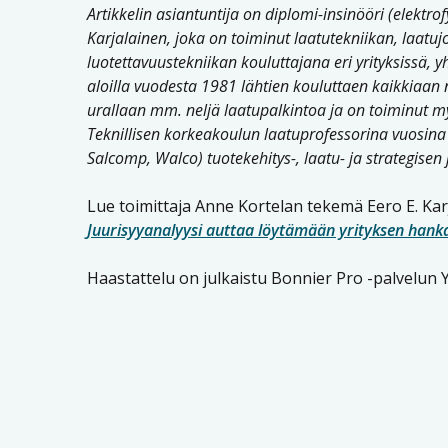
Artikkelin asiantuntija on diplomi-insinööri (elektrof
Karjalainen, joka on toiminut laatutekniikan, laat
luotettavuustekniikan kouluttajana eri yrityksissä, y
aloilla vuodesta 1981 lähtien kouluttaen kaikkiaan
urallaan mm. neljä laatupalkintoa ja on toiminut my
Teknillisen korkeakoulun laatuprofessorina vuosina
Salcomp, Walco) tuotekehitys-, laatu- ja strategisen
Lue toimittaja Anne Kortelan tekemä Eero E. Karj
Juurisyyanalyysi auttaa löytämään yrityksen hanka
Haastattelu on julkaistu Bonnier Pro -palvelun 