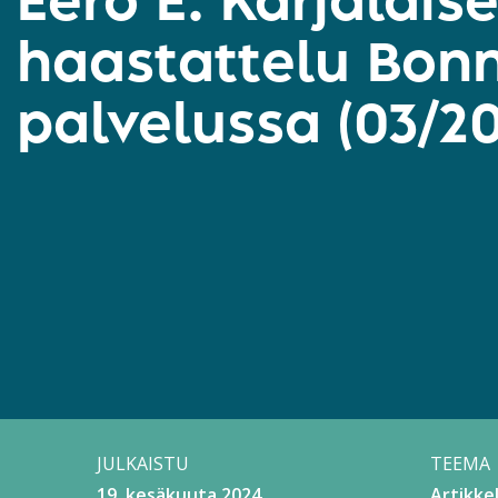
Eero E. Karjalais
haastattelu Bonn
palvelussa (03/20
JULKAISTU
TEEMA
19. kesäkuuta 2024
Artikkel