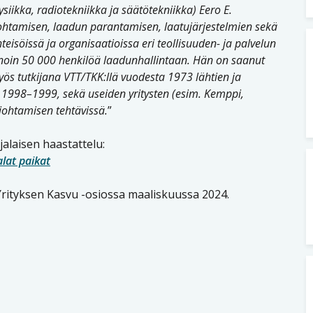
ysiikka, radiotekniikka ja säätötekniikka) Eero E.
ujohtamisen, laadun parantamisen, laatujärjestelmien sekä
hteisöissä ja organisaatioissa eri teollisuuden- ja palvelun
 noin 50 000 henkilöä laadunhallintaan. Hän on saanut
ös tutkijana VTT/TKK:llä vuodesta 1973 lähtien ja
 1998–1999, sekä useiden yritysten (esim. Kemppi,
 johtamisen tehtävissä.
”
alaisen haastattelu:
lat paikat
Yrityksen Kasvu -osiossa maaliskuussa 2024.