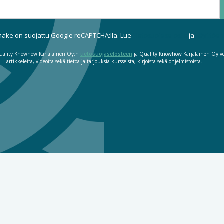
ake on suojattu Google reCAPTCHA:lla. Lue
tietosuojaseloste
ja
käyttöe
t Quality Knowhow Karjalainen Oy:n
tietosuojaselosteen
ja Quality Knowhow Karjalainen Oy voi
artikkeleita, videoita sekä tietoa ja tarjouksia kursseista, kirjoista sekä ohjelmistoista.