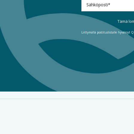
Tämä lom
Liittymällä postituslistalle hyväksy