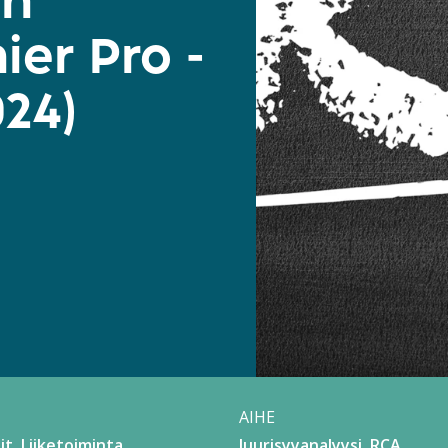
en
ier Pro -
24)
AIHE
it
Liiketoiminta
Juurisyyanalyysi, RCA