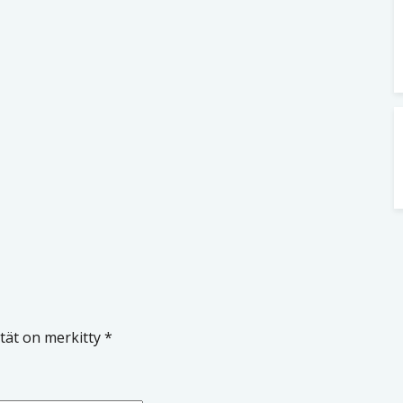
ntät on merkitty
*