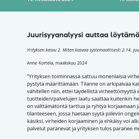
Juurisyyanalyysi auttaa löytämä
Yrityksen kasvu 2. Miten kasvaa systemaattisesti 2.14. Ju
Anne Kortela, maaliskuu 2024
”Yrityksen toiminnassa sattuu monenlaisia virheit
pystytä määrittämään. Tilanne on arkipäivää kaik
vähitellen niin, ettei täydellistä virheettömyytt
tuotteiden/palvelujen laatu saattaa kuitenkin he
on välttämätöntä tarttua ja ryhtyä korjaamaan ja
tilanteeseen, jossa haetaan syytä piileviin ongel
käsiksi, virheiden korjaaminen ja ehkäisy voi alk
palvelut paranevat ja yrityksen tulos paranee me