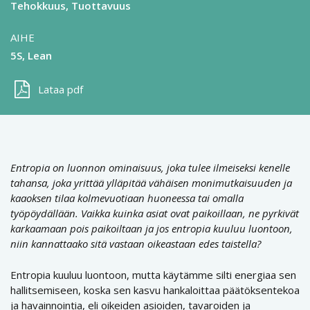
Tehokkuus
Tuottavuus
AIHE
5S
Lean
Lataa pdf
Entropia on luonnon ominaisuus, joka tulee ilmeiseksi kenelle
tahansa, joka yrittää ylläpitää vähäisen monimutkaisuuden ja
kaaoksen tilaa kolmevuotiaan huoneessa tai omalla
työpöydällään. Vaikka kuinka asiat ovat paikoillaan, ne pyrkivät
karkaamaan pois paikoiltaan ja jos entropia kuuluu luontoon,
niin kannattaako sitä vastaan oikeastaan edes taistella?
Entropia kuuluu luontoon, mutta käytämme silti energiaa sen
hallitsemiseen, koska sen kasvu hankaloittaa päätöksentekoa
ja havainnointia, eli oikeiden asioiden, tavaroiden ja