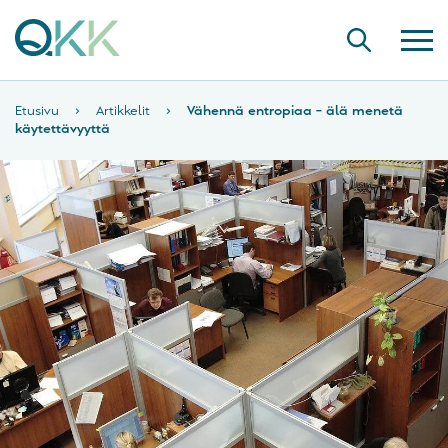
Etusivu
›
Artikkelit
›
Vähennä entropiaa – älä menetä
käytettävyyttä