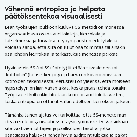
Vähennä entropiaa ja helpota
päätöksentekoa visuaalisesti
Lean työkalujen joukkoon kuuluva 5S-metodi on monessa
organisaatiossa osana auditointeja, kierroksia ja
katselmuksia ja turvallisen työympäristön edellytyksiä.
Voidaan sanoa, että siitä on tullut osa toimintaa tai ainakin
osa johdon kierroksia ja tarkastuksia monessa paikkaa.
Hyvin usein 5S (tai 5S+Safety) liitetään siivoukseen tai
”kotitöihin” (house-keeping) ja harva on kovin innoissaan
kotitöiden tekemisestä. Perustelu on yleensä, että moiseen
hypistelyyn on liian vähän aikaa, koska pitäisi tehdä töitäkin.
Työpisteet kuitenkin laitetaan kuntoon auditointia varten,
koska entropia on ottanut vallan edellisen kierroksen jälkeen.
Tämänkaltainen ajatus voi tarkoittaa, että 5S-menetelmän
ideaa ei ole organisaatiossa täysin ymmärretty. Varsinkaan
sitä vaativien johtajien ja päälliköiden tasolta, jotka
pääasiassa haluavat nähdä hyviä auditointituloksia ja paikat