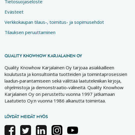
Tietosuojaseloste
Evästeet
Verkkokaupan tilaus-, toimitus- ja sopimusehdot
Tilauksen peruuttaminen
QUALITY KNOWHOW KARJALAINEN OY
Quality Knowhow Karjalainen Oy tarjoaa asiakkailleen
koulutusta ja konsultointia tuotteiden ja toimintaprosessien
laadun-parantamiseen sekä välittää laatutekniikan kirjoja,
ohjelmistoja ja demonstraatio-välineitä. Quality Knowhow
Karjalainen Oy on perustettu vuonna 1997 jatkamaan
Laatutieto Oy:n vuonna 1986 alkanutta toimintaa.
LÖYDÄT MEIDÄT MYÖS
Facebook
Twitter
Linkedin
Instagram
Youtube