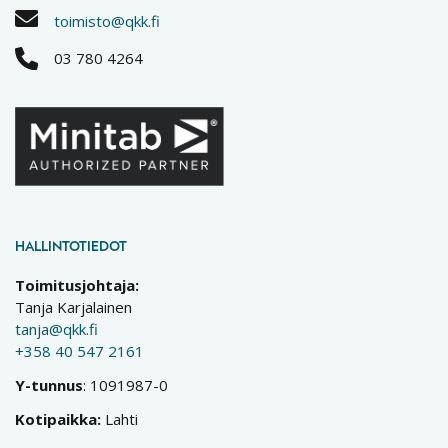
toimisto@qkk.fi
03 780 4264
HALLINTOTIEDOT
Toimitusjohtaja:
Tanja Karjalainen
tanja@qkk.fi
+358 40 547 2161
Y-tunnus
: 1091987-0
Kotipaikka:
Lahti