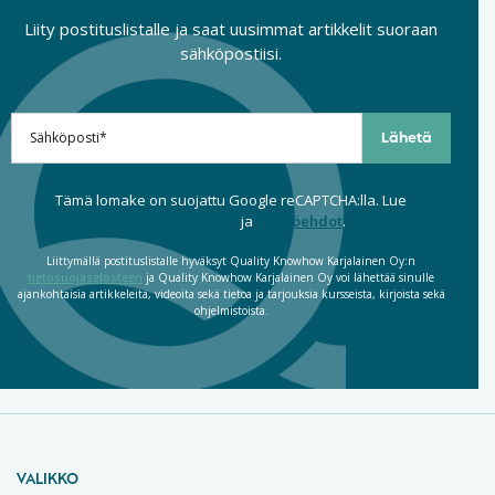
Liity postituslistalle ja saat uusimmat artikkelit suoraan
sähköpostiisi.
Tämä lomake on suojattu Google reCAPTCHA:lla. Lue
tietosuojaseloste
ja
käyttöehdot
.
Liittymällä postituslistalle hyväksyt Quality Knowhow Karjalainen Oy:n
tietosuojaselosteen
ja Quality Knowhow Karjalainen Oy voi lähettää sinulle
ajankohtaisia artikkeleita, videoita sekä tietoa ja tarjouksia kursseista, kirjoista sekä
ohjelmistoista.
VALIKKO