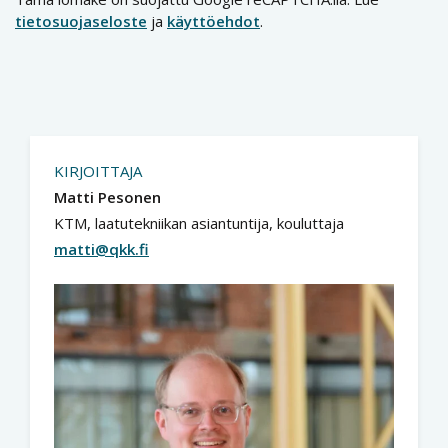
tietosuojaseloste
ja
käyttöehdot
.
KIRJOITTAJA
Matti Pesonen
KTM, laatutekniikan asiantuntija, kouluttaja
matti@qkk.fi