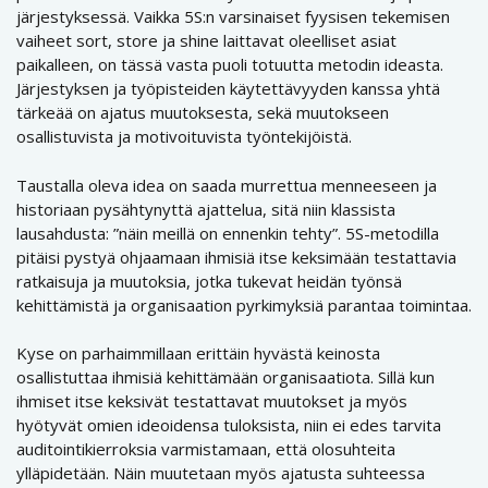
järjestyksessä. Vaikka 5S:n varsinaiset fyysisen tekemisen
vaiheet sort, store ja shine laittavat oleelliset asiat
paikalleen, on tässä vasta puoli totuutta metodin ideasta.
Järjestyksen ja työpisteiden käytettävyyden kanssa yhtä
tärkeää on ajatus muutoksesta, sekä muutokseen
osallistuvista ja motivoituvista työntekijöistä.
Taustalla oleva idea on saada murrettua menneeseen ja
historiaan pysähtynyttä ajattelua, sitä niin klassista
lausahdusta: ”näin meillä on ennenkin tehty”. 5S-metodilla
pitäisi pystyä ohjaamaan ihmisiä itse keksimään testattavia
ratkaisuja ja muutoksia, jotka tukevat heidän työnsä
kehittämistä ja organisaation pyrkimyksiä parantaa toimintaa.
Kyse on parhaimmillaan erittäin hyvästä keinosta
osallistuttaa ihmisiä kehittämään organisaatiota. Sillä kun
ihmiset itse keksivät testattavat muutokset ja myös
hyötyvät omien ideoidensa tuloksista, niin ei edes tarvita
auditointikierroksia varmistamaan, että olosuhteita
ylläpidetään. Näin muutetaan myös ajatusta suhteessa