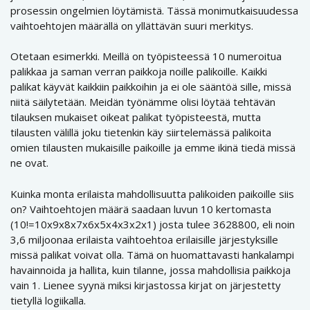
prosessin ongelmien löytämistä. Tässä monimutkaisuudessa
vaihtoehtojen määrällä on yllättävän suuri merkitys.
Otetaan esimerkki. Meillä on työpisteessä 10 numeroitua
palikkaa ja saman verran paikkoja noille palikoille. Kaikki
palikat käyvät kaikkiin paikkoihin ja ei ole sääntöä sille, missä
niitä säilytetään. Meidän työnämme olisi löytää tehtävän
tilauksen mukaiset oikeat palikat työpisteestä, mutta
tilausten välillä joku tietenkin käy siirtelemässä palikoita
omien tilausten mukaisille paikoille ja emme ikinä tiedä missä
ne ovat.
Kuinka monta erilaista mahdollisuutta palikoiden paikoille siis
on? Vaihtoehtojen määrä saadaan luvun 10 kertomasta
(10!=10x9x8x7x6x5x4x3x2x1) josta tulee 3628800, eli noin
3,6 miljoonaa erilaista vaihtoehtoa erilaisille järjestyksille
missä palikat voivat olla. Tämä on huomattavasti hankalampi
havainnoida ja hallita, kuin tilanne, jossa mahdollisia paikkoja
vain 1. Lienee syynä miksi kirjastossa kirjat on järjestetty
tietyllä logiikalla.