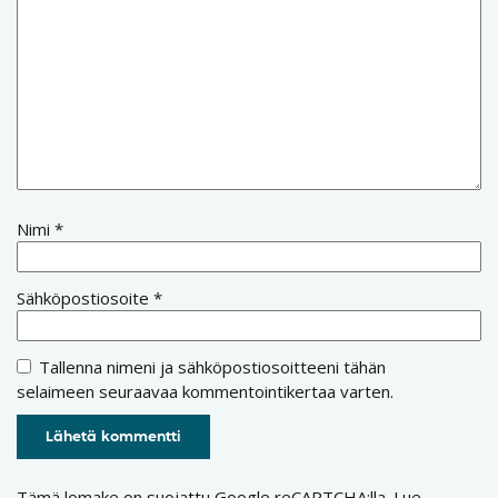
Nimi
*
Sähköpostiosoite
*
Tallenna nimeni ja sähköpostiosoitteeni tähän
selaimeen seuraavaa kommentointikertaa varten.
Tämä lomake on suojattu Google reCAPTCHA:lla. Lue