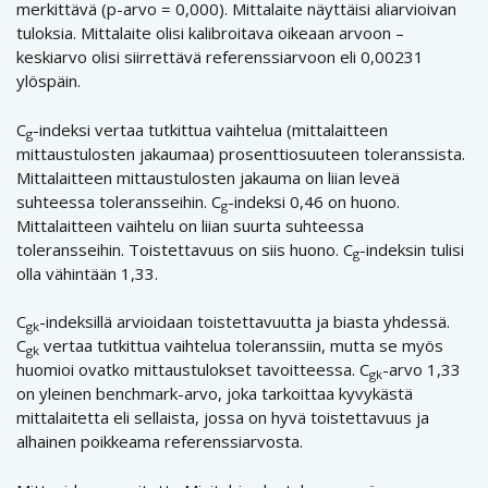
merkittävä (p-arvo = 0,000). Mittalaite näyttäisi aliarvioivan
tuloksia. Mittalaite olisi kalibroitava oikeaan arvoon –
keskiarvo olisi siirrettävä referenssiarvoon eli 0,00231
ylöspäin.
C
-indeksi vertaa tutkittua vaihtelua (mittalaitteen
g
mittaustulosten jakaumaa) prosenttiosuuteen toleranssista.
Mittalaitteen mittaustulosten jakauma on liian leveä
suhteessa toleransseihin. C
-indeksi 0,46 on huono.
g
Mittalaitteen vaihtelu on liian suurta suhteessa
toleransseihin. Toistettavuus on siis huono. C
-indeksin tulisi
g
olla vähintään 1,33.
C
-indeksillä arvioidaan toistettavuutta ja biasta yhdessä.
gk
C
vertaa tutkittua vaihtelua toleranssiin, mutta se myös
gk
huomioi ovatko mittaustulokset tavoitteessa. C
-arvo 1,33
gk
on yleinen benchmark-arvo, joka tarkoittaa kyvykästä
mittalaitetta eli sellaista, jossa on hyvä toistettavuus ja
alhainen poikkeama referenssiarvosta.