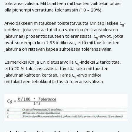
toleranssivälissä. Mittalaitteen mittausten vaihtelun pitäisi
olla pienempi verrattuna toleranssiin (10 – 20%).
Arvioidakseen mittauksen toistettavuutta Minitab laskee C
-
g
indeksin, joka vertaa tutkittua vaihtelua (mittaustulosten
jakaumaa) prosenttiosuuteen toleranssista. C
-arvot, jotka
g
ovat suurempia kuin 1,33 indikoivat, että mittaustulosten
jakauma on riittävän kapea suhteessa toleranssiväliin.
Esimerkiksi K:n ja L:n oletusarvoilla C
-indeksi 2 tarkoittaa,
g
että 20 % toleranssivälistä täyttää koko mittausten
jakauman kahteen kertaan. Tämä C
-arvo indikoi
g
mittalaitteen tehokkuutta tässä toleranssivälissä.