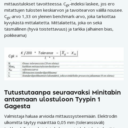
mittaustulokset tavoitteessa. C
-indeksi laskee, jos ero
gk
mitattujen tulosten keskiarvon ja tavoitearvon välillä nousee.
C
-arvo 1,33 on yleinen benchmark-arvo, joka tarkoittaa
gk
kyvykästä mittalaitetta. Mittalaitetta, joka on sekä
täsmällinen (hyvä toistettavuus) ja tarkka (alhainen bias,
poikkeama)
Tutustutaanpa seuraavaksi Minitabin
antamaan ulostuloon Tyypin 1
Gagesta
Valmistaja haluaa arvioida mittaussysteemiään. Elektrodin
ulkomitta täytyy määrittää 0,05 mm (toleranssiväli)