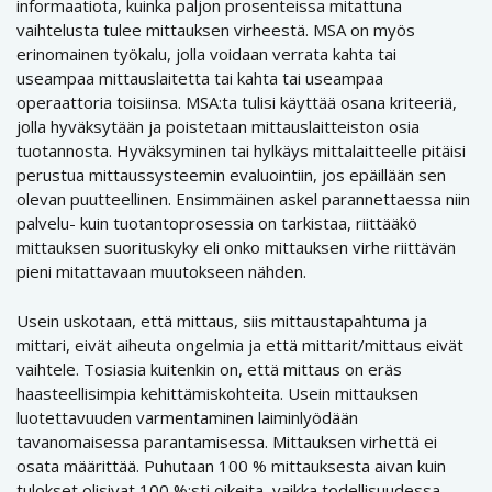
informaatiota, kuinka paljon prosenteissa mitattuna
vaihtelusta tulee mittauksen virheestä. MSA on myös
erinomainen työkalu, jolla voidaan verrata kahta tai
useampaa mittauslaitetta tai kahta tai useampaa
operaattoria toisiinsa. MSA:ta tulisi käyttää osana kriteeriä,
jolla hyväksytään ja poistetaan mittauslaitteiston osia
tuotannosta. Hyväksyminen tai hylkäys mittalaitteelle pitäisi
perustua mittaussysteemin evaluointiin, jos epäillään sen
olevan puutteellinen. Ensimmäinen askel parannettaessa niin
palvelu- kuin tuotantoprosessia on tarkistaa, riittääkö
mittauksen suorituskyky eli onko mittauksen virhe riittävän
pieni mitattavaan muutokseen nähden.
Usein uskotaan, että mittaus, siis mittaustapahtuma ja
mittari, eivät aiheuta ongelmia ja että mittarit/mittaus eivät
vaihtele. Tosiasia kuitenkin on, että mittaus on eräs
haasteellisimpia kehittämiskohteita. Usein mittauksen
luotettavuuden varmentaminen laiminlyödään
tavanomaisessa parantamisessa. Mittauksen virhettä ei
osata määrittää. Puhutaan 100 % mittauksesta aivan kuin
tulokset olisivat 100 %:sti oikeita, vaikka todellisuudessa