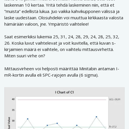
laskennan 10 kertaa. Yritä tehdä laskeminen niin, että et
”muista” edellistä lukua. Juo vaikka kahvikupponen välissä ja
laske uudestaan. Olosuhdekin voi muuttua kirkkaasta valosta
hämärään valoon, jne. Ympäristö vaihtelee!
Saat esimerkiksi lukemia 25, 31, 24, 28, 29, 24, 28, 25, 32,
26. Koska luvut vaihtelevat ja voit kuvitella, että kuvan s-
kirjaimien määrä ei vaihtele, on vaihtelu mittausvirhettä.
Miten suuri virhe on?
Mittausvirheen voi helposti määrittää Minitabin antaman I-
mR-kortin avulla eli SPC-rajojen avulla (6 sigma).