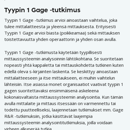
Tyypin 1 Gage -tutkimus
Tyypin 1 Gage -tutkimus arvioi ainoastaan vaihtelua, joka
tulee mittalaitteesta ja yleensä mittauksesta. Erityisesti
Tyypin 1 Gage arvioi biasta (poikkeamaa) sekä mittauksen
toistettavuutta yhden operaattorin ja yhden osan avulla.
Tyypin 1 Gage -tutkimusta käytetään tyypillisesti
mittaussysteemin analysoinnin lähtökohtana. Se suoritetaan
nopeasti yhtä kappaletta tai mittauskohdetta tutkinen kuten
edellä oleva s-kirjainten laskenta. Se keskittyy ainoastaan
mittalaitteeseen ja itse mittaukseen, ei muihin vaihtelun
lähteisiin. Itse asiassa monet organisaatiot vaativat tyypin 1
gagen suoritettavaksi ensimmäisenä askeleena
kokonaisvaltaista mittaussysteemin analysointia. Kun tämän
avulla mittalaite ja mittaus itsessään on varmennettu tai
todettu puutteelliseksi, laajennetaan tutkimukset mm. Gage
R&R -tutkimuksiin, jotka käsittävät laajempia
mittaussysteemin analysointitutkimuksia, joilla voidaan
virheen alkuperää tutkia.