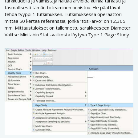
tarkkuudella ja valmistaja haluaa arvioida kuinka tarkasti ja
täsmällisesti tämän toteaminen onnistuu. He päättävät
tehdä tyyppi 1 tutkimuksen. Tutkimuksessa operaattori
mittaa 50 kertaa referenssiä, jonka ”tosi-arvo” on 12,305
mm. Mittaustulokset on tallennettu sarakkeeseen Diameter.
Valitse Minitabin Stat -valikosta löytyvä Type 1 Gage Study.