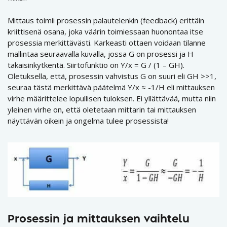
Mittaus toimii prosessin palautelenkin (feedback) erittäin
kriittisenä osana, joka väärin toimiessaan huonontaa itse
prosessia merkittävästi. Karkeasti ottaen voidaan tilanne
mallintaa seuraavalla kuvalla, jossa G on prosessi ja H
takaisinkytkentä. Siirtofunktio on Y/x = G / (1 – GH).
Oletuksella, että, prosessin vahvistus G on suuri eli GH >>1,
seuraa tästä merkittävä päätelmä Y/x ≈ -1/H eli mittauksen
virhe määrittelee lopullisen tuloksen. Ei yllättävää, mutta niin
yleinen virhe on, että oletetaan mittarin tai mittauksen
näyttävän oikein ja ongelma tulee prosessista!
Prosessin ja mittauksen vaihtelu