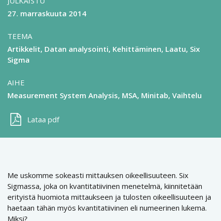
JULKAISTU
27. marraskuuta 2014
TEEMA
Artikkelit
Datan analysointi
Kehittäminen
Laatu
Six
Sigma
AIHE
Measurement System Analysis, MSA
Minitab
Vaihtelu
Lataa pdf
Me uskomme sokeasti mittauksen oikeellisuuteen. Six
Sigmassa, joka on kvantitatiivinen menetelmä, kiinnitetään
erityistä huomiota mittaukseen ja tulosten oikeellisuuteen ja
haetaan tähän myös kvantitatiivinen eli numeerinen lukema.
Miksi?