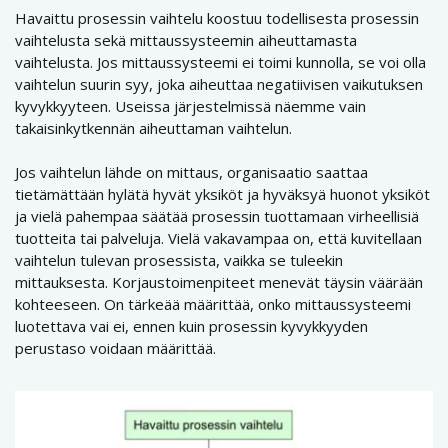
Havaittu prosessin vaihtelu koostuu todellisesta prosessin
vaihtelusta sekä mittaussysteemin aiheuttamasta
vaihtelusta. Jos mittaussysteemi ei toimi kunnolla, se voi olla
vaihtelun suurin syy, joka aiheuttaa negatiivisen vaikutuksen
kyvykkyyteen. Useissa järjestelmissä näemme vain
takaisinkytkennän aiheuttaman vaihtelun.
Jos vaihtelun lähde on mittaus, organisaatio saattaa
tietämättään hylätä hyvät yksiköt ja hyväksyä huonot yksiköt
ja vielä pahempaa säätää prosessin tuottamaan virheellisiä
tuotteita tai palveluja. Vielä vakavampaa on, että kuvitellaan
vaihtelun tulevan prosessista, vaikka se tuleekin
mittauksesta. Korjaustoimenpiteet menevät täysin väärään
kohteeseen. On tärkeää määrittää, onko mittaussysteemi
luotettava vai ei, ennen kuin prosessin kyvykkyyden
perustaso voidaan määrittää.