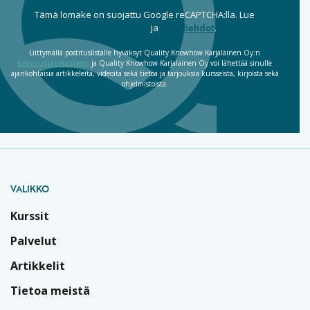
Tämä lomake on suojattu Google reCAPTCHA:lla. Lue
tietosuojaseloste
ja
käyttöehdot
.
Liittymällä postituslistalle hyväksyt Quality Knowhow Karjalainen Oy:n
tietosuojaselosteen
ja Quality Knowhow Karjalainen Oy voi lähettää sinulle
ajankohtaisia artikkeleita, videoita sekä tietoa ja tarjouksia kursseista, kirjoista sekä
ohjelmistoista.
VALIKKO
Kurssit
Palvelut
Artikkelit
Tietoa meistä