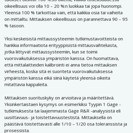
oikeellisuus voi olla 10 – 20 %:n luokkaa tai jopa huonompi.
Yleensä 100 % tarkoittaa vain, että kaikkia osia tai vaiheita
on mittailtu. Mittauksen oikeellisuus on parannettava 90 – 95
% tasoon.
Yksi keskeisistä mittaussysteemin tutkimustavoitteista on
hankkia informaatiota erityyppisistä mittausvaihteluista,
jotka liittyvät mittaussysteemiin, kun se toimii
vuorovaikutuksessa ympäristön kanssa. On huomattava,
että mittalaitteiden kalibrointi ei anna tietoa mittauksen
virheestä, koska sitä ei suoriteta vuorovaikutuksessa
ympäristön kanssa eikä siinä käytetä yleensä oikeita
mitattavia kappaleita.
Mittauksen suorituskyky on arvioitava ja määritettävä.
Yksinkertaistaen kysymys on esimerkiksi Tyypin 1 Gage -
tutkimuksesta tai laajemmasta Gage R&R -analyysistä eli
uusittavuus- ja toistettavuustestistä. Mittauksella on
päästävä toistettavasti alle 1/10 – 1/20 osa toleranssista ja
prosessista.