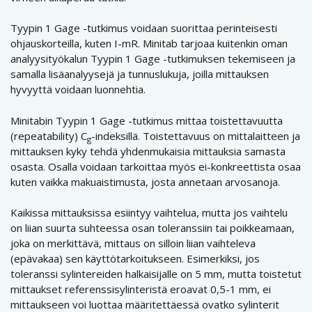
Tyypin 1 Gage -tutkimus voidaan suorittaa perinteisesti
ohjauskorteilla, kuten I-mR. Minitab tarjoaa kuitenkin oman
analyysityökalun Tyypin 1 Gage -tutkimuksen tekemiseen ja
samalla lisäanalyysejä ja tunnuslukuja, joilla mittauksen
hyvyyttä voidaan luonnehtia.
Minitabin Tyypin 1 Gage -tutkimus mittaa toistettavuutta
(repeatability) C
-indeksillä. Toistettavuus on mittalaitteen ja
g
mittauksen kyky tehdä yhdenmukaisia mittauksia samasta
osasta. Osalla voidaan tarkoittaa myös ei-konkreettista osaa
kuten vaikka makuaistimusta, josta annetaan arvosanoja.
Kaikissa mittauksissa esiintyy vaihtelua, mutta jos vaihtelu
on liian suurta suhteessa osan toleranssiin tai poikkeamaan,
joka on merkittävä, mittaus on silloin liian vaihteleva
(epävakaa) sen käyttötarkoitukseen. Esimerkiksi, jos
toleranssi sylintereiden halkaisijalle on 5 mm, mutta toistetut
mittaukset referenssisylinteristä eroavat 0,5-1 mm, ei
mittaukseen voi luottaa määritettäessä ovatko sylinterit