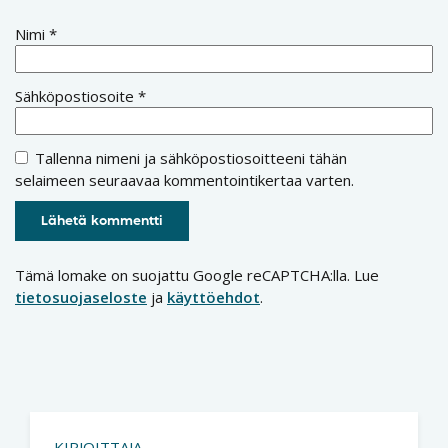
Nimi
*
Sähköpostiosoite
*
Tallenna nimeni ja sähköpostiosoitteeni tähän
selaimeen seuraavaa kommentointikertaa varten.
Tämä lomake on suojattu Google reCAPTCHA:lla. Lue
tietosuojaseloste
ja
käyttöehdot
.
KIRJOITTAJA