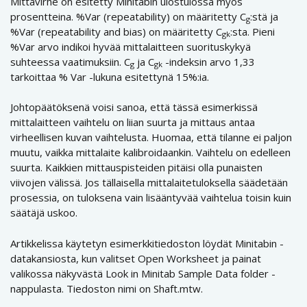
Mittavirhe on esitetty Minitabin ulostulossa myös
prosentteina. %Var (repeatability) on määritetty C
:stä ja
g
%Var (repeatability and bias) on määritetty C
:sta. Pieni
gk
%Var arvo indikoi hyvää mittalaitteen suorituskykyä
suhteessa vaatimuksiin. C
ja C
-indeksin arvo 1,33
g
gk
tarkoittaa % Var -lukuna esitettynä 15%:ia.
Johtopäätöksenä voisi sanoa, että tässä esimerkissä
mittalaitteen vaihtelu on liian suurta ja mittaus antaa
virheellisen kuvan vaihtelusta. Huomaa, että tilanne ei paljon
muutu, vaikka mittalaite kalibroidaankin. Vaihtelu on edelleen
suurta. Kaikkien mittauspisteiden pitäisi olla punaisten
viivojen välissä. Jos tällaisella mittalaitetuloksella säädetään
prosessia, on tuloksena vain lisääntyvää vaihtelua toisin kuin
säätäjä uskoo.
Artikkelissa käytetyn esimerkkitiedoston löydät Minitabin -
datakansiosta, kun valitset Open Worksheet ja painat
valikossa näkyvästä Look in Minitab Sample Data folder -
nappulasta. Tiedoston nimi on Shaft.mtw.