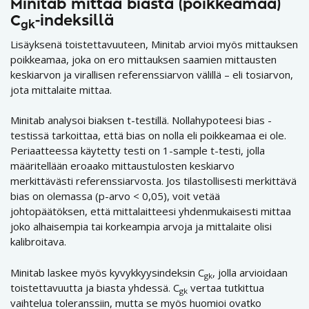
Minitab mittaa biasta (poikkeamaa)
C
-indeksillä
gk
Lisäyksenä toistettavuuteen, Minitab arvioi myös mittauksen
poikkeamaa, joka on ero mittauksen saamien mittausten
keskiarvon ja virallisen referenssiarvon välillä – eli tosiarvon,
jota mittalaite mittaa.
Minitab analysoi biaksen t-testillä. Nollahypoteesi bias -
testissä tarkoittaa, että bias on nolla eli poikkeamaa ei ole.
Periaatteessa käytetty testi on 1-sample t-testi, jolla
määritellään eroaako mittaustulosten keskiarvo
merkittävästi referenssiarvosta. Jos tilastollisesti merkittävä
bias on olemassa (p-arvo < 0,05), voit vetää
johtopäätöksen, että mittalaitteesi yhdenmukaisesti mittaa
joko alhaisempia tai korkeampia arvoja ja mittalaite olisi
kalibroitava.
Minitab laskee myös kyvykkyysindeksin C
, jolla arvioidaan
gk
toistettavuutta ja biasta yhdessä. C
vertaa tutkittua
gk
vaihtelua toleranssiin, mutta se myös huomioi ovatko