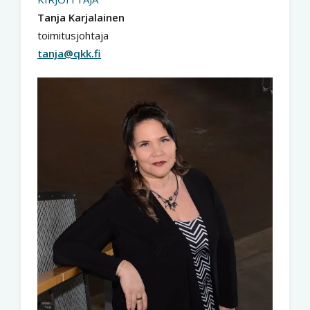
Tanja Karjalainen
toimitusjohtaja
tanja@qkk.fi