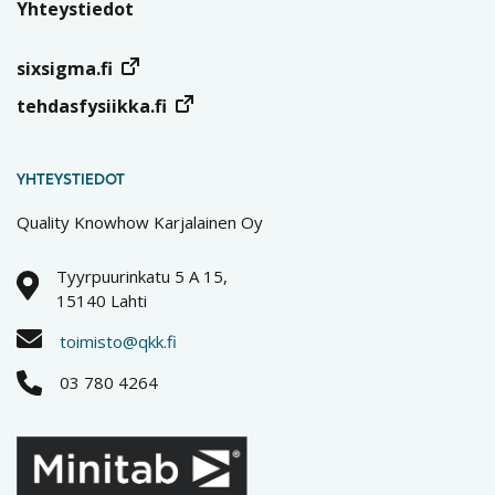
Yhteystiedot
sixsigma.fi
tehdasfysiikka.fi
YHTEYSTIEDOT
Quality Knowhow Karjalainen Oy
Tyyrpuurinkatu 5 A 15,
15140 Lahti
toimisto@qkk.fi
03 780 4264