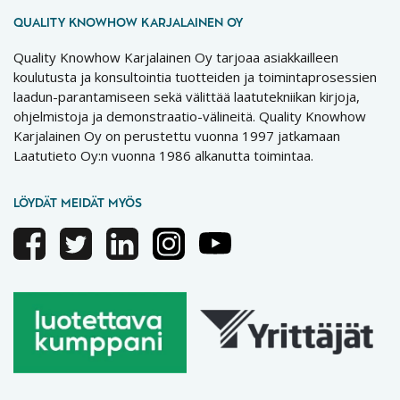
QUALITY KNOWHOW KARJALAINEN OY
Quality Knowhow Karjalainen Oy tarjoaa asiakkailleen
koulutusta ja konsultointia tuotteiden ja toimintaprosessien
laadun-parantamiseen sekä välittää laatutekniikan kirjoja,
ohjelmistoja ja demonstraatio-välineitä. Quality Knowhow
Karjalainen Oy on perustettu vuonna 1997 jatkamaan
Laatutieto Oy:n vuonna 1986 alkanutta toimintaa.
LÖYDÄT MEIDÄT MYÖS
Facebook
Twitter
Linkedin
Instagram
Youtube