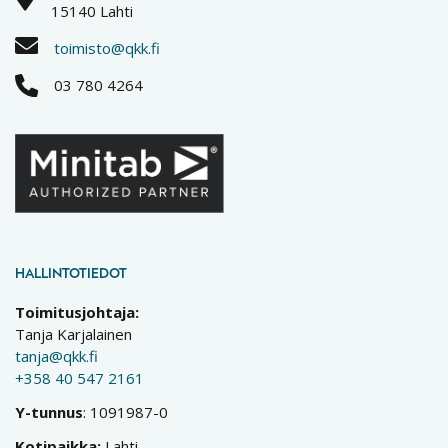
15140 Lahti
toimisto@qkk.fi
03 780 4264
HALLINTOTIEDOT
Toimitusjohtaja:
Tanja Karjalainen
tanja@qkk.fi
+358 40 547 2161
Y-tunnus
: 1091987-0
Kotipaikka:
Lahti