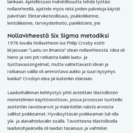
lainkaan. Ajatellessasi mahdollisuutta tehdä työtäsi
nollavirheellä, ajattele myös niitä joiden palveluja käytät
päivittäin: Elintarviketeollisuus, joukkoliikenne,
lentoliikenne, terveydenhoito, pankkitoimi, jne
Nollavirheestä Six Sigma metodiksi
1978-luvulla Nollavirheen isä Philip Crosby esitti
kirjassaan ”Laatu on ilmaista” idean nollavirheestä. Idea oli
hieno ja sen piti ratkaista kaikki laatu- ja
tuottavuusongelmat, mutta valitettavasti idean ja
ratkaisun välillä oli ammottava aukko ja suuri kysymys
kuinka? Crosbyn idea jäi kuitenkin elämään.
Laadunhallinnan kehitystyö johti asteittain tilastollisten
menetelmien käyttöönottoon, joissa prosessin tuotteille
asetettiin tavoitearvot ja määriteltiin näistä arvoista
sallitut poikkeamat. Hyväksyttävän poikkeaman tuli olla
ylä- ja alavaihteluvälin sisällä. Tavoitteena tilastollisella
laadunohjauksella oli laadun tasaisuus ja vaihtelun