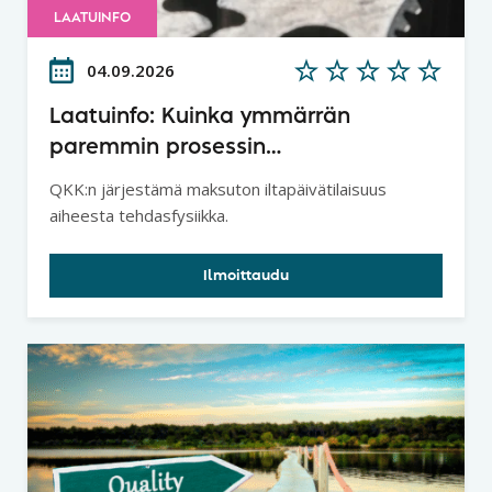
LAATUINFO
04.09.2026
Laatuinfo: Kuinka ymmärrän
paremmin prosessin
tuottavuuspotentiaalin ja
QKK:n järjestämä maksuton iltapäivätilaisuus
lainalaisuudet - Tehdasfysiikka
aiheesta tehdasfysiikka.
Ilmoittaudu