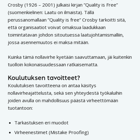
Crosby (1926 – 2001) julkaisi kirjan ”Quality is Free”
(suomenkielinen: Laatu on ilmaista). Tällä
perussanomallaan ”Quality is free” Crosby tarkoitti sitä,
että organisaatiot voivat omaksua laadukkaan
toimintatavan johdon sitoutuessa laatujohtamismalliin,
jossa asennemuutos ei maksa mitään.
Kuinka tämä nollavirhe kyetään saavuttamaan, jäi kuitenkin
tuolloin kokonaisuudessaan ratkaisematta.
Koulutuksen tavoitteet?
Koulutuksen tavoitteena on antaa käsitys
nollavirheajattelusta, sekä sen yhteydestä työkaluihin
joiden avulla on mahdollisuus päästä virheettömään
tuotantoon:
Tarkastuksen eri muodot
Virheenestimet (Mistake Proofing)