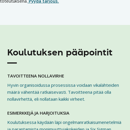
toteutuksena.
Pyydä tarjous.
Koulutuksen pääpointit
TAVOITTEENA NOLLAVIRHE
Hyvin organisoidussa prosessissa voidaan vikalähteiden
määrä vähentää ratkaisevasti. Tavoitteena pitää olla
nollavirhettä, eli nollataan kaikki virheet.
ESIMERKKEJÄ JA HARJOITUKSIA
Koulutuksessa käydään läpi ongelmanratkaisumenetelmiä
ja parantamista monimuuttujakokeiden ja Six Sigman