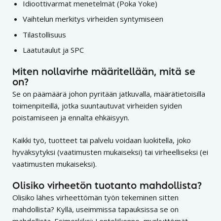
Idioottivarmat menetelmät (Poka Yoke)
Vaihtelun merkitys virheiden syntymiseen
Tilastollisuus
Laatutaulut ja SPC
Miten nollavirhe määritellään, mitä se
on?
Se on päämäärä johon pyritään jatkuvalla, määrätietoisilla
toimenpiteillä, jotka suuntautuvat virheiden syiden
poistamiseen ja ennalta ehkäisyyn.
Kaikki työ, tuotteet tai palvelu voidaan luokitella, joko
hyväksytyksi (vaatimusten mukaiseksi) tai virheelliseksi (ei
vaatimusten mukaiseksi).
Olisiko virheetön tuotanto mahdollista?
Olisiko lähes virheettömän työn tekeminen sitten
mahdollista? Kyllä, useimmissa tapauksissa se on
mahdollista. Esimerkiksi: Lentoliikenne, myrkyttömät