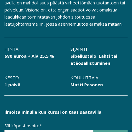
avulla on mahdollisuus päästä virheettömään tuotantoon tai
palveluun. Visiona on, että organisaatiot voivat omaksua
laadukkaan toimintatavan johdon sitoutuessa
laatujohtamismalliin, jossa asennemuutos ei maksa mitään.
HINTA
SIJAINTI
680 euroa + Alv 25.5 %
Sibeliustalo, Lahti tai
etäosallistuminen
KESTO
KOULUTTAJA
1 päivä
Matti Pesonen
Ilmoita minulle kun kurssi on taas saatavilla
Sähköpostiosoite*