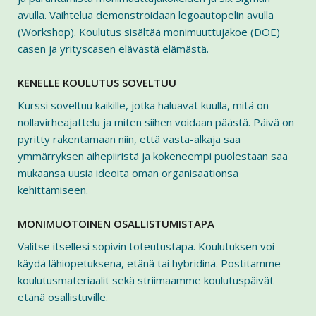
avulla. Vaihtelua demonstroidaan legoautopelin avulla
(Workshop). Koulutus sisältää monimuuttujakoe (DOE)
casen ja yrityscasen elävästä elämästä.
KENELLE KOULUTUS SOVELTUU
Kurssi soveltuu kaikille, jotka haluavat kuulla, mitä on
nollavirheajattelu ja miten siihen voidaan päästä. Päivä on
pyritty rakentamaan niin, että vasta-alkaja saa
ymmärryksen aihepiiristä ja kokeneempi puolestaan saa
mukaansa uusia ideoita oman organisaationsa
kehittämiseen.
MONIMUOTOINEN OSALLISTUMISTAPA
Valitse itsellesi sopivin toteutustapa. Koulutuksen voi
käydä lähiopetuksena, etänä tai hybridinä. Postitamme
koulutusmateriaalit sekä striimaamme koulutuspäivät
etänä osallistuville.