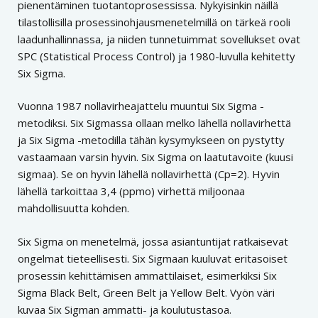
pienentäminen tuotantoprosessissa. Nykyisinkin näillä
tilastollisilla prosessinohjausmenetelmillä on tärkeä rooli
laadunhallinnassa, ja niiden tunnetuimmat sovellukset ovat
SPC (Statistical Process Control) ja 1980-luvulla kehitetty
Six Sigma.
Vuonna 1987 nollavirheajattelu muuntui Six Sigma -
metodiksi. Six Sigmassa ollaan melko lähellä nollavirhettä
ja Six Sigma -metodilla tähän kysymykseen on pystytty
vastaamaan varsin hyvin. Six Sigma on laatutavoite (kuusi
sigmaa). Se on hyvin lähellä nollavirhettä (Cp=2). Hyvin
lähellä tarkoittaa 3,4 (ppmo) virhettä miljoonaa
mahdollisuutta kohden.
Six Sigma on menetelmä, jossa asiantuntijat ratkaisevat
ongelmat tieteellisesti. Six Sigmaan kuuluvat eritasoiset
prosessin kehittämisen ammattilaiset, esimerkiksi Six
Sigma Black Belt, Green Belt ja Yellow Belt. Vyön väri
kuvaa Six Sigman ammatti- ja koulutustasoa.