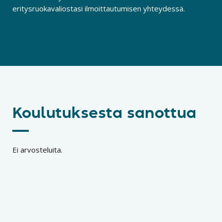
eritysruokavaliostasi ilmoittautumisen yhteydessä.
Koulutuksesta sanottua
Ei arvosteluita.