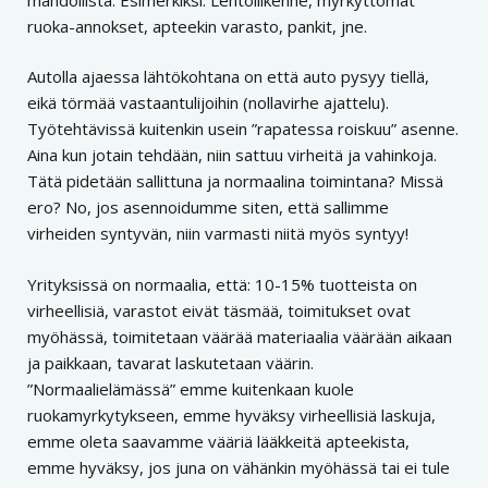
ruoka-annokset, apteekin varasto, pankit, jne.
Autolla ajaessa lähtökohtana on että auto pysyy tiellä,
eikä törmää vastaantulijoihin (nollavirhe ajattelu).
Työtehtävissä kuitenkin usein ”rapatessa roiskuu” asenne.
Aina kun jotain tehdään, niin sattuu virheitä ja vahinkoja.
Tätä pidetään sallittuna ja normaalina toimintana? Missä
ero? No, jos asennoidumme siten, että sallimme
virheiden syntyvän, niin varmasti niitä myös syntyy!
Yrityksissä on normaalia, että: 10-15% tuotteista on
virheellisiä, varastot eivät täsmää, toimitukset ovat
myöhässä, toimitetaan väärää materiaalia väärään aikaan
ja paikkaan, tavarat laskutetaan väärin.
”Normaalielämässä” emme kuitenkaan kuole
ruokamyrkytykseen, emme hyväksy virheellisiä laskuja,
emme oleta saavamme vääriä lääkkeitä apteekista,
emme hyväksy, jos juna on vähänkin myöhässä tai ei tule