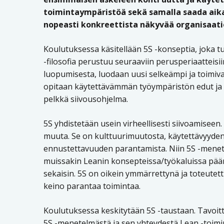
toimintaympäristöä sekä samalla saada aik
nopeasti konkreettista näkyvää organisaati
Koulutuksessa käsitellään 5S -konseptia, joka 
-filosofia perustuu seuraaviin perusperiaatteisi
luopumisesta, luodaan uusi selkeämpi ja toimi
opitaan käytettävämmän työympäristön edut ja h
pelkkä siivousohjelma.
5S yhdistetään usein virheellisesti siivoamiseen.
muuta. Se on kulttuurimuutosta, käytettävyyden
ennustettavuuden parantamista. Niin 5S -menet
muissakin Leanin konsepteissa/työkaluissa pä
sekaisin. 5S on oikein ymmärrettynä ja toteutett
keino parantaa toimintaa.
Koulutuksessa keskitytään 5S -taustaan. Tavoi
5S -menetelmästä ja sen yhteydestä Lean -toimi