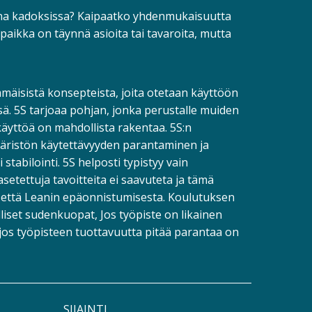
ina kadoksissa? Kaipaatko yhdenmukaisuutta
paikka on täynnä asioita tai tavaroita, mutta
immäisistä konsepteista, joita otetaan käyttöön
sä. 5S tarjoaa pohjan, jonka perustalle muiden
äyttöä on mahdollista rakentaa. 5S:n
äristön käytettävyyden parantaminen ja
stabilointi. 5S helposti typistyy vain
asetettuja tavoitteita ei saavuteta ja tämä
n että Leanin epäonnistumisesta. Koulutuksen
lliset sudenkuopat, Jos työpiste on likainen
, jos työpisteen tuottavuutta pitää parantaa on
SIJAINTI