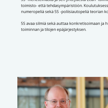
toimisto- että tehdasympäristöön. Koulutuksess
numeropeliä sekä 5S -poliisiautopeliä teorian k
5S avaa silmiä sekä auttaa konkretisoimaan j
toiminnan ja tilojen epäjärjestyksen.