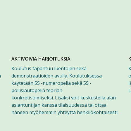
AKTIVOIVIA HARJOITUKSIA
Koulutus tapahtuu luentojen sekä
K
a
demonstraatioiden avulla. Koulutuksessa
o
käytetään 5S -numeropeliä sekä 5S -
l
poliisiautopeliä teorian
L
konkretisoimiseksi. Lisäksi voit keskustella alan
asiantuntijan kanssa tilaisuudessa tai ottaa
häneen myöhemmin yhteyttä henkilökohtaisesti.