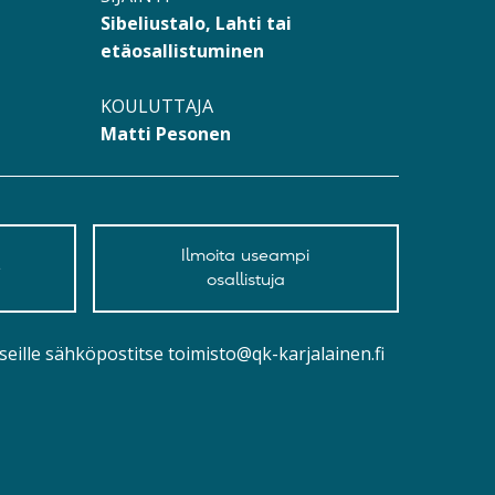
Sibeliustalo, Lahti tai
etäosallistuminen
KOULUTTAJA
Matti Pesonen
Ilmoita useampi
e
osallistuja
seille sähköpostitse
toimisto@qk-karjalainen.fi