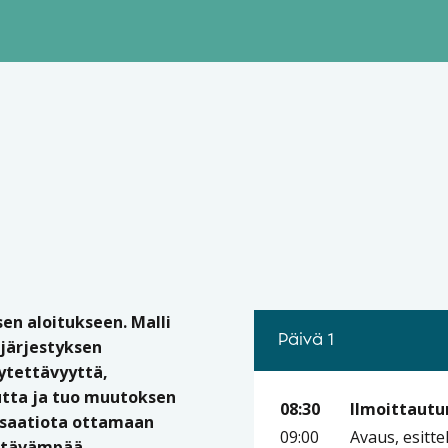
en aloitukseen. Malli
Päivä 1
 järjestyksen
ytettävyyttä,
tta ja tuo muutoksen
08:30
Ilmoittautu
nisaatiota ottamaan
09:00
Avaus, esitte
ettävämpää