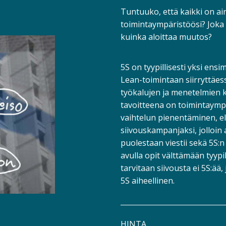
Tuntuuko, että kaikki on a
toimintaympäristöösi? Joka 
kuinka aloittaa muutos?
5S on tyypillisesti yksi ens
Lean-toimintaan siirryttäes
työkalujen ja menetelmien k
tavoitteena on toimintaymp
vaihtelun pienentäminen, eli 
siivouskampanjaksi, jolloin 
puolestaan viestii sekä 5S:
avulla opit välttämään tyypi
tarvitaan siivousta ei 5S:ää
5S aiheellinen.
HINTA