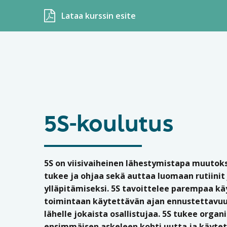
Lataa kurssin esite
5S-koulutus
5S on viisivaiheinen lähestymistapa muutoks
tukee ja ohjaa sekä auttaa luomaan rutiinit
ylläpitämiseksi. 5S tavoittelee parempaa kä
toimintaan käytettävän ajan ennustettavuu
lähelle jokaista osallistujaa. 5S tukee orga
ensimmäisen askeleen kohti uutta ja käyt