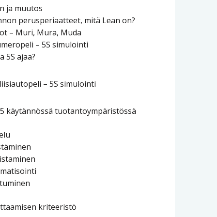
n ja muutos
non perusperiaatteet, mitä Lean on?
t – Muri, Mura, Muda
umeropeli – 5S simulointi
ä 5S ajaa?
liisiautopeli – 5S simulointi
 1-5 käytännössä tuotantoympäristössä
telu
jestäminen
distaminen
ematisointi
outuminen
ttaamisen kriteeristö