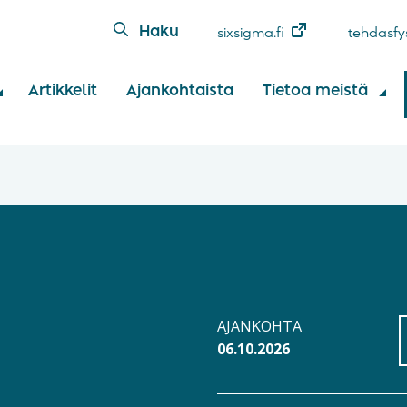
Haku
sixsigma.fi
tehdasfys
Artikkelit
Ajankohtaista
Tietoa meistä
AJANKOHTA
06.10.2026