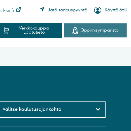
Jätä tarjouspyyntö
Käyttäjätili
iikka.fi
Verkkokauppa
Oppimisympäristö
Laatutieto
Valitse koulutusajankohta