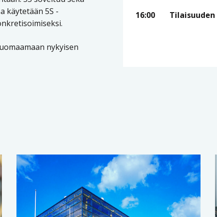
a käytetään 5S -
16:00
Tilaisuuden
onkretisoimiseksi.
a huomaamaan nykyisen