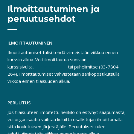
Ilmoittautuminen ja
peruutusehdot
ILMOITTAUTUMINEN
Ilmoittautumiset tulisi tehdä viimeistään viikkoa ennen
kurssin alkua. Voit ilmoittautua suoraan
kurssisivulta,
sähköpostitse
tai puhelimitse (03-7804
264). Ilmoittautumiset vahvistetaan sähköpostikutsulla
viikkoa ennen tilaisuuden alkua.
PERUUTUS
Jos tilaisuuteen ilmoitettu henkilö on estynyt saapumasta,
voi organisaatio vaihtaa kuluitta osallistujan ilmoittamalla
siitä koulutuksen järjestäjälle. Peruutukset tulee
tehdä viimeistään viikkoa ennen kurssin alkua.