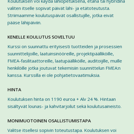
Koulutuksen voi käydä lähiopetuksena, etänä tai hybridinä
valiten itselle sopivat päivät lähi- ja etätoteutusta.
Striimaamme koulutuspäivät osallistujille, jotka eivät
pääse lähipäiviin.
KENELLE KOULUTUS SOVELTUU
Kurssi on suunnattu erityisesti tuotteiden ja prosessien
suunnittelijoille, laatuinsinööreille, projektipäälliköille,
FMEA-fasilitaattoreille, laatupäälliköille, auditoijille, muille
henkilöille jotka joutuvat tekemisiin suunnittelun FMEA:n
kanssa. Kurssilla ei ole pohjatietovaatimuksia.
HINTA
Koulutuksen hinta on 1190 euroa + Alv 24 %. Hintaan
sisältyvät lounas- ja kahvitarjoilut sekä koulutusaineisto.
MONIMUOTOINEN OSALLISTUMISTAPA
Valitse itsellesi sopivin toteutustapa. Koulutuksen voi