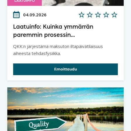
LAATUINFO
04.09.2026
Laatuinfo: Kuinka ymmärrän
paremmin prosessin
tuottavuuspotentiaalin ja
QKK:n järjestämä maksuton iltapäivätilaisuus
lainalaisuudet - Tehdasfysiikka
aiheesta tehdasfysiikka.
Ilmoittaudu