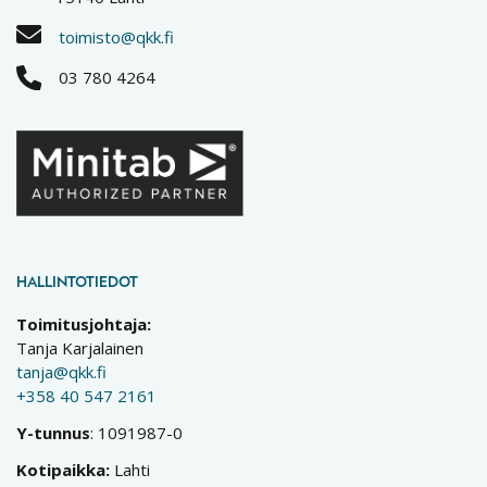
toimisto@qkk.fi
03 780 4264
HALLINTOTIEDOT
Toimitusjohtaja:
Tanja Karjalainen
tanja@qkk.fi
+358 40 547 2161
Y-tunnus
: 1091987-0
Kotipaikka:
Lahti