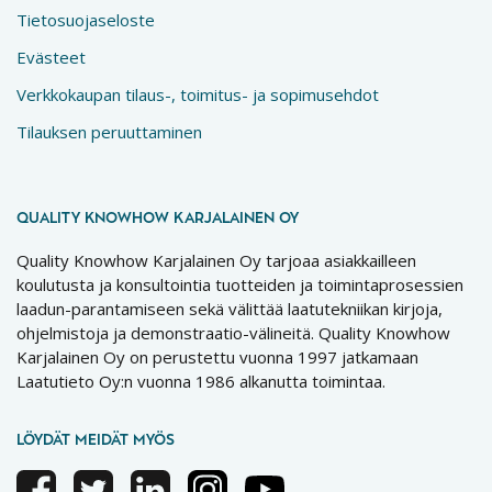
Tietosuojaseloste
Evästeet
Verkkokaupan tilaus-, toimitus- ja sopimusehdot
Tilauksen peruuttaminen
QUALITY KNOWHOW KARJALAINEN OY
Quality Knowhow Karjalainen Oy tarjoaa asiakkailleen
koulutusta ja konsultointia tuotteiden ja toimintaprosessien
laadun-parantamiseen sekä välittää laatutekniikan kirjoja,
ohjelmistoja ja demonstraatio-välineitä. Quality Knowhow
Karjalainen Oy on perustettu vuonna 1997 jatkamaan
Laatutieto Oy:n vuonna 1986 alkanutta toimintaa.
LÖYDÄT MEIDÄT MYÖS
Facebook
Twitter
Linkedin
Instagram
Youtube