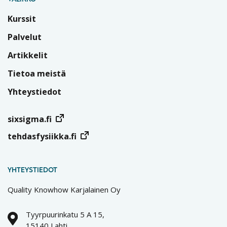
Kurssit
Palvelut
Artikkelit
Tietoa meistä
Yhteystiedot
sixsigma.fi
tehdasfysiikka.fi
YHTEYSTIEDOT
Quality Knowhow Karjalainen Oy
Tyyrpuurinkatu 5 A 15,
15140 Lahti