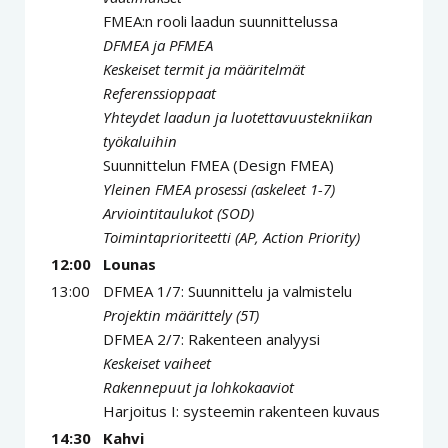
FMEA:n rooli laadun suunnittelussa
DFMEA ja PFMEA
Keskeiset termit ja määritelmät
Referenssioppaat
Yhteydet laadun ja luotettavuustekniikan
työkaluihin
Suunnittelun FMEA (Design FMEA)
Yleinen FMEA prosessi (askeleet 1-7)
Arviointitaulukot (SOD)
Toimintaprioriteetti (AP, Action Priority)
12:00
Lounas
13:00
DFMEA 1/7: Suunnittelu ja valmistelu
Projektin määrittely (5T)
DFMEA 2/7: Rakenteen analyysi
Keskeiset vaiheet
Rakennepuut ja lohkokaaviot
Harjoitus I: systeemin rakenteen kuvaus
14:30
Kahvi