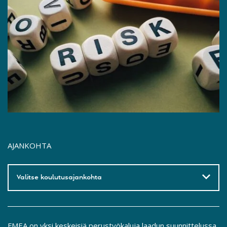
AJANKOHTA
Valitse koulutusajankohta
FMEA on yksi keskeisiä perustyökaluja laadun suunnittelussa