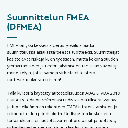
Suunnittelun FMEA
(DFMEA)
FMEA on yksi keskeisiä perustyökaluja laadun
suunnittelussa asiakastarpeesta tuotteeksi. Suunnittelijat
käsittelevät riskejä kukin työssään, mutta kokonaisuuden
ymmärtämiseen ja tiedon jakamiseen tarvitaan vakioituja
menettelyjä, jotta samoja virheitä ei toisteta
tuotesukupolvesta toiseen!
Tällä kurssilla käytetty autoteollisuuden AIAG & VDA 2019
FMEA 1st edition referenssi uudistaa maltillisesti vanhaa
ja tuo selkeämmän rakenteen FMEA:n toteuttamiseen ja
toimenpiteiden priorisointiin. Uudistusten keskeisenä
tarkoituksena on luotettavammat prosessit ja tuotteet,
virheiden estäminen ja huonon laadun kustannusten