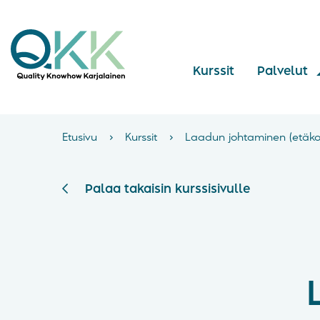
Kurssit
Palvelut
Etusivu
›
Kurssit
›
Laadun johtaminen (etäko
Palaa takaisin kurssisivulle