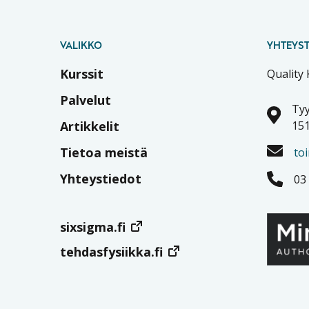
VALIKKO
YHTEYST
Kurssit
Quality
Palvelut
Tyy
Artikkelit
151
Tietoa meistä
to
Yhteystiedot
03
sixsigma.fi
tehdasfysiikka.fi