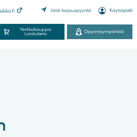
Jätä tarjouspyyntö
Käyttäjätili
iikka.fi
Verkkokauppa
Oppimisympäristö
Laatutieto
n