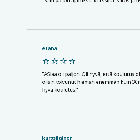
Sain paljon ajatuksia kurssilta. Kiitos ja 
etänä
ASiaa oli paljon. Oli hyvä, että koulutus o
olisin toivunut hieman enemmän kuin 30min
hyvä koulutus.
kurssilainen