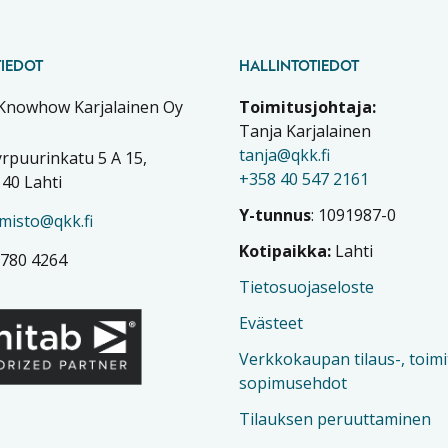
IEDOT
HALLINTOTIEDOT
 Knowhow Karjalainen Oy
Toimitusjohtaja:
Tanja Karjalainen
tanja@qkk.fi
rpuurinkatu 5 A 15,
+358 40 547 2161
40 Lahti
Y-tunnus
: 1091987-0
imisto@qkk.fi
Kotipaikka:
Lahti
 780 4264
Tietosuojaseloste
Evästeet
Verkkokaupan tilaus-, toimi
sopimusehdot
Tilauksen peruuttaminen