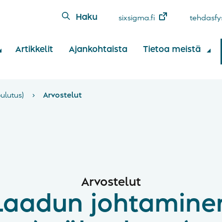
Haku
sixsigma.fi
tehdasfys
Artikkelit
Ajankohtaista
Tietoa meistä
ulutus)
›
Arvostelut
Arvostelut
Laadun johtamine